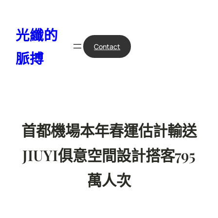
跳
至
光纖的
主
要
Contact
脈搏
內
容
首都機場本年春運估計輸送
JIUYI俱意空間設計搭客795
萬人次