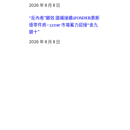
2026 年 8 月 8 日
“反內卷”顯效 國補接續&OSDER奧斯
德零件商#32;car 市場蓄力迎接“金九
銀十”
2026 年 8 月 8 日