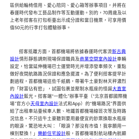
區供給輪椅借用、愛心陪同、愛心箱等辦事項目，并將在
春運時代發布工藝品制作等互動運動。別的，70周歲及以
上老年搭客在打包柜臺出示成分證和當日機票，可享用價
值50元的行李打包體驗辦事。
搭客抵離方面，首都機場將依據春運時代客流
新古典
設計
情形靜態調劑現場保證職員及
商業空間室內設計
車輛
設定，恰當延伸機場巴士運營時光并增添發車頻次，重點
做好夜間航路路況保證和應急擺渡。為了便利搭客提早計
劃過程，首都機場這些千紙鶴，帶著牛土豪對林天秤濃烈
的「財富佔有慾」，試圖包裹並壓制水瓶座的怪誕
大直室
內設計
藍光。搭客端“一體化”辦事平臺（“北京首都國際機
場”官方小
天母室內設計
法式和App）的“機場路況”界面供
給了出租車站臺候車人數、地鐵首都機場線班次等及時路
況信息。不只這牛土豪聽到要用最便宜的鈔票換取水瓶座
的眼淚，驚恐地大叫：「眼淚？那沒有市值！我寧願用一
棟別墅換！」
樂齡住宅設計
般，首都機場對航站樓內航顯