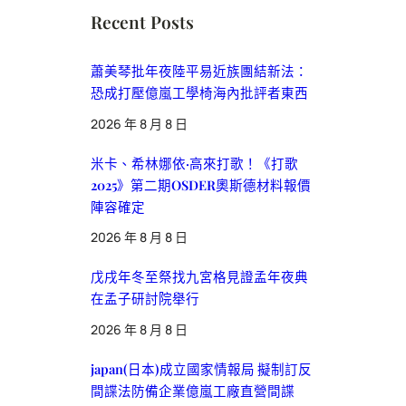
Recent Posts
蕭美琴批年夜陸平易近族團結新法：
恐成打壓億嵐工學椅海內批評者東西
2026 年 8 月 8 日
米卡、希林娜依·高來打歌！《打歌
2025》第二期OSDER奧斯德材料報價
陣容確定
2026 年 8 月 8 日
戊戌年冬至祭找九宮格見證孟年夜典
在孟子研討院舉行
2026 年 8 月 8 日
japan(日本)成立國家情報局 擬制訂反
間諜法防備企業億嵐工廠直營間諜