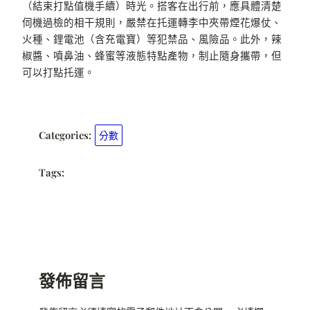
（結束打點值機手續）時光。搭客在出行前，應具體清楚
伺機過檢的相干規則，嚴禁在托運轉李中夾帶煙花爆仗、
火種、鋰電池（含充電寶）等犯禁品、風險品。此外，辣
椒醬、噴鼻油、蜂蜜等液態特點產物，制止隨身攜帶，但
可以打點托運。
Categories:
分數
Tags:
發佈留言