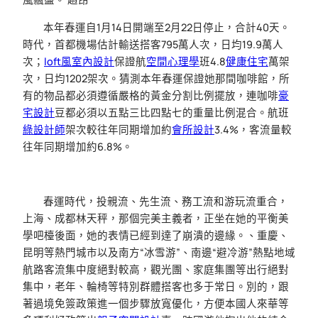
本年春運自1月14日開端至2月22日停止，合計40天。
時代，首都機場估計輸送搭客795萬人次，日均19.9萬人
次；
loft風室內設計
保證航
空間心理學
班4.8
健康住宅
萬架
次，日均1202架次。猜測本年春運保證她那間咖啡館，所
有的物品都必須遵循嚴格的黃金分割比例擺放，連咖啡
豪
宅設計
豆都必須以五點三比四點七的重量比例混合。航班
綠設計師
架次較往年同期增加約
會所設計
3.4%，客流量較
往年同期增加約6.8%。
春運時代，投親流、先生流、務工流和游玩流重合，
上海、成都林天秤，那個完美主義者，正坐在她的平衡美
學吧檯後面，她的表情已經到達了崩潰的邊緣。、重慶、
昆明等熱門城市以及南方“冰雪游”、南邊“避冷游”熱點地域
航路客流集中度絕對較高，觀光團、家庭集團等出行絕對
集中，老年、輪椅等特別群體搭客也多于常日。別的，跟
著過境免簽政策進一個步驟放寬優化，方便本國人來華等