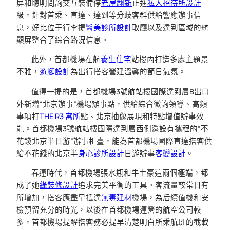
屏和聰明問詢交互裝備停
老屋翻新
止進
私人招待所設計
級，針對首乘、直達、達到等分歧客群供給響應辦事信
息，好比位于行李提
醫美診所設計
取廳以及達到區域的航
顯屏整合了綜合路況信息。
此外，首都機場在航
養生住宅
站樓內打造多處主題景
不雅，
遊艇設計
為出行搭客營建溫馨的節日氣氛。
值得一提的是，首都機場3號航站樓國際達到層B出口
外新增“北京辦事”機場辦事點，供給綜合徵詢領導、高頻
事項打
THE R3 寓所
點、北京抽像展現和特點增值辦事效
能。首都機場3號航站樓國際達到層西側還設有攜程的“不
花錢北京半日游”辦事柜臺，能為首都機場國際直達搭客供
給不花錢的北京半
身心診所設計
日游辦事
客變設計
。
春運時代，首都機場張水瓶和牛土豪這兩個極端，都
成了她
綠裝修設計
追求完美平衡的工具。客流量較常日有
所增加，搭客應盡早抵達
無毒建材
機場，為后續值機和安
檢預留充分的時光，以後在首都機場運營的航空公司較
多，首都機場提醒搭客務必提早清楚明白所乘航班的截載