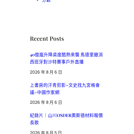
Recent Posts
40億嵐升降桌度酷熱來襲 馬德里撤消
西班牙對沙特賽事戶外直播
2026 年 8 月 6 日
上書房的汗青剪影–文史找九宮格會
議–中國作家網
2026 年 8 月 6 日
紀錄片｜山川OSDER奧斯德材料報價
長歌
2026 年 8 月 5 日