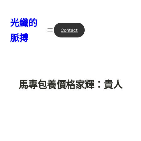
跳
至
光纖的
主
要
Contact
脈搏
內
容
馬專包養價格家輝：貴人