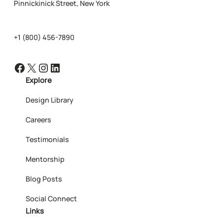
Pinnickinick Street, New York
+1 (800) 456-7890
Facebook
X
Instagram
LinkedIn
Explore
Design Library
Careers
Testimonials
Mentorship
Blog Posts
Social Connect
Links