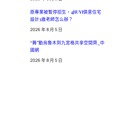
原專業被暫停招生，4JIUYI俱意住宅
設計3歲老師怎么辦？
2026 年 8 月 5 日
“舞”動烏魯木到九宮格共享空間齊_中
國網
2026 年 8 月 5 日