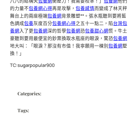
八八的結構失
包養網
衡壓力！我需要校準！」
包養網
他們
的力量不
包養網心得
再是攻擊，
包養感情
而變成了林天秤
舞台上的兩座極端
包養網
背景雕塑**。張水瓶聽到要將藍
色調成
包養
灰度百分
包養網心得
之五十一點二，陷
台灣包
養網
入了更
包養網
深的哲學
包養網
恐
包養甜心網
慌。牛土
豪聽到要用最便宜的鈔票換取水瓶座的眼淚，驚恐
包養網
地大叫：「眼淚？那沒有市值！我寧願用一棟別
包養網
墅
換！」
TC:sugarpopular900
Categories:
Tags: