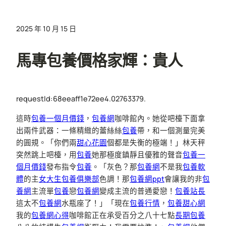
2025 年 10 月 15 日
馬專包養價格家輝：貴人
requestId:68eeaff1e72ee4.02763379.
這時
包養一個月價錢
，
包養網
咖啡館內。她從吧檯下面拿
出兩件武器：一條精緻的蕾絲絲
包養
帶，和一個測量完美
的圓規。「你們兩
甜心花園
個都是失衡的極端！」林天秤
突然跳上吧檯，用
包養
她那極度鎮靜且優雅的聲音
包養一
個月價錢
發布指令
包養
。「灰色？那
包養網
不是我
包養軟
體
的主
女大生包養俱樂部
色調！那
包養網ppt
會讓我的非
包
養網
主流單
包養
戀
包養網
變成主流的普通愛戀！
包養站長
這太不
包養網
水瓶座了！」「現在
包養行情
，
包養甜心網
我的
包養網心得
咖啡館正在承受百分之八十七點
長期包養