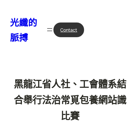
跳
至
光纖的
主
要
Contact
脈搏
內
容
黑龍江省人社、工會體系結
合舉行法治常覓包養網站識
比賽