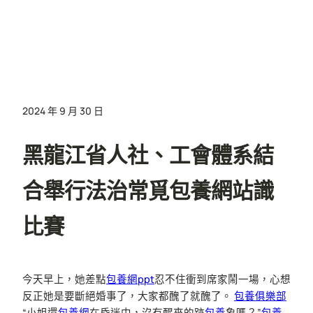
2024 年 9 月 30 日
黑龍江省人社、工會體系結
合舉行法治常覓包養網站識
比賽
今天早上，她差點
包養網ppt
忍不住衝到席家鬧一場，心想
反正她是要斷絕婚事了，大家都醜了就醜了。
包養俱樂部
“小姐還
包養網
在昏迷中，沒有醒來的跡
包養
象嗎？”
包養