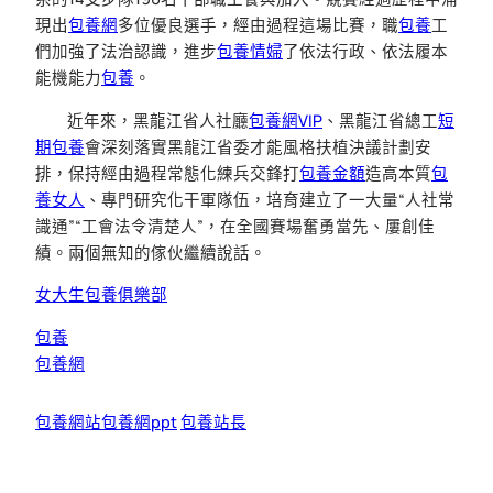
現出
包養網
多位優良選手，經由過程這場比賽，職
包養
工
們加強了法治認識，進步
包養情婦
了依法行政、依法履本
能機能力
包養
。
近年來，黑龍江省人社廳
包養網VIP
、黑龍江省總工
短
期包養
會深刻落實黑龍江省委才能風格扶植決議計劃安
排，保持經由過程常態化練兵交鋒打
包養金額
造高本質
包
養女人
、專門研究化干軍隊伍，培育建立了一大量“人社常
識通”“工會法令清楚人”，在全國賽場奮勇當先、屢創佳
績。兩個無知的傢伙繼續說話。
女大生包養俱樂部
包養
包養網
包養網站
包養網ppt
包養站長