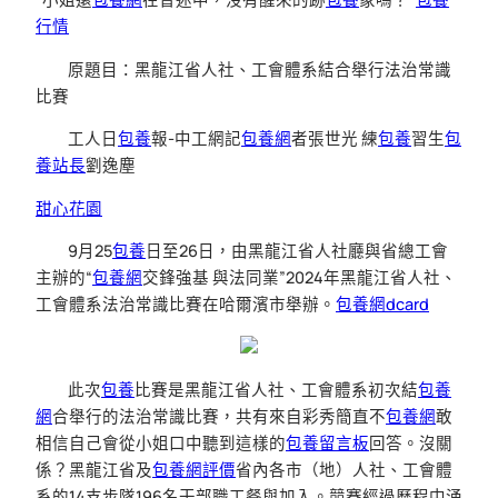
行情
原題目：黑龍江省人社、工會體系結合舉行法治常識
比賽
工人日
包養
報-中工網記
包養網
者張世光 練
包養
習生
包
養站長
劉逸塵
甜心花園
9月25
包養
日至26日，由黑龍江省人社廳與省總工會
主辦的“
包養網
交鋒強基 與法同業”2024年黑龍江省人社、
工會體系法治常識比賽在哈爾濱市舉辦。
包養網dcard
此次
包養
比賽是黑龍江省人社、工會體系初次結
包養
網
合舉行的法治常識比賽，共有來自彩秀簡直不
包養網
敢
相信自己會從小姐口中聽到這樣的
包養留言板
回答。沒關
係？黑龍江省及
包養網評價
省內各市（地）人社、工會體
系的14支步隊196名干部職工餐與加入。競賽經過歷程中涌