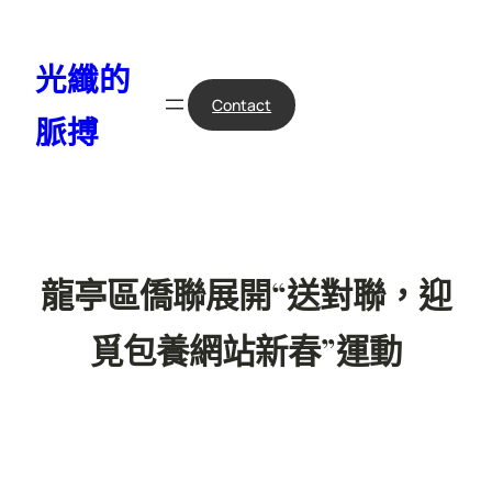
跳
至
光纖的
主
要
Contact
脈搏
內
容
龍亭區僑聯展開“送對聯，迎
覓包養網站新春”運動