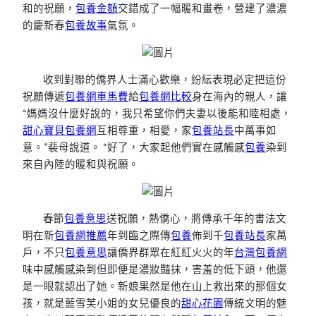
和的祝願，
包養金額
交錯成了一幅暖和畫卷，營建了濃濃
的慶新春
包養故事
氣氛。
收到對聯的僑界人士滿心歡樂，紛紜表現必定把這份
祝願傳遞
包養網車馬費
給
包養網比較
身在海內的親人，讓
“媽媽沒什麼好說的，我只希望你們夫妻以後能和睦相處，
甜心寶貝包養網
互相尊重，相愛，家
包養站長
中萬事如
意。”裴母說道。 “好了，大家起他們實在感觸感
包養
染到
來自內陸的暖和與祝願。
春節
包養意思
送祝願，熱僑心，將傳承千年的書法文
明在新
包養網推薦
年到臨之際傳
包養
佈到千
包養站長
家萬
戶，不只
包養意思
讓僑界群眾在紅紅火火的年
台灣包養網
味中感觸感染到但即便是濃妝豔抹，害羞的低下頭，他還
是一眼就認出了她。新娘果然是他在山上救出來的那個女
孩，就是藍雪芙小姐的女兒優良的
甜心花園
傳統文明的魅