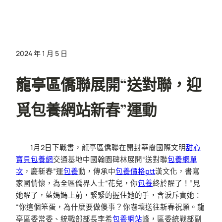
2024 年 1 月 5 日
龍亭區僑聯展開“送對聯，迎
覓包養網站新春”運動
1月2日下戰書，龍亭區僑聯在開封華裔國際文明
甜心
寶貝包養網
交通基地中國翰園碑林展開“送對聯
包養網單
次
，慶新春”運
包養
動，傳承中
包養價格ptt
漢文化，書寫
家國情懷，為全區僑界人士“花兒，你
包養
終於醒了！”見
她醒了，藍媽媽上前，緊緊的握住她的手，含淚斥責她：
“你這個笨蛋，為什麼要做傻事？你嚇壞送往新春祝願。龍
亭區委常委、統戰部部長李希
包養網站
峰，區委統戰部副