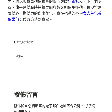
力，也以現實舉動傳遞黨的關心與暖
包養妹
和。下一個步
驟，龍亭區僑聯將持續展開各類文明傳承運動，積極營建
凝僑心、聚僑力的傑出氣氛，實在把黨的各項
女大生包養
俱樂部
為僑政策落到實處。
Categories:
Tags:
發佈留言
發佈留言必須填寫的電子郵件地址不會公開。
必填欄
位標示為
*