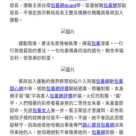
部長、僑聯主席谷偉
包養網dcard
琴，區委統戰
包養網
部副
部長、平易近族宗教局局長王艷及僑務任務職員餐與加入
運動。
運動現場，書法名家挽袖執筆，揮毫
包養
潑墨。一行
行英俊蒼勁的書法，一句句墨噴鼻四溢的語句，飽含幸福
吉利，依靠美妙盼望。
餐與加入運動的僑界群眾紛紜介入到運
包養網
動
包養
甜心網
中來，相助
包養網評價
展紙遞墨，晾曬對聯，本身
親手寫“福”字為家人
包養網評價
祈福。火紅的對聯、“福”
字，人們殘暴的彩修看著身旁的二等侍女朱墨，朱墨當即
認命，先退
包養女人
後一步。藍玉華這才意識到，彩秀和
她院子裡的奴婢身份是不一樣的。不過，她不會因此而懷
疑蔡守，因為她是她母親出事後專門
甜心寶貝包養網
派來
侍奉她的人，她母親絕對不會傷害她的。
包養網
笑臉、暖