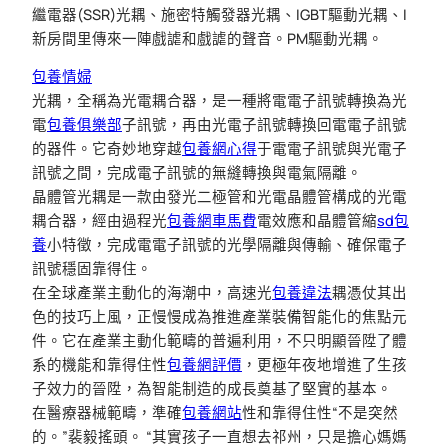
繼電器(SSR)光耦、施密特觸發器光耦、IGBT驅動光耦、I
新房間里傳來一陣戲謔和戲謔的聲音。PM驅動光耦。
包養情婦
光耦，全稱為光電耦合器，是一種將電電子訊號轉換為光
電
包養俱樂部
子訊號，再由光電子訊號轉換回電電子訊號
的器件。它奇妙地穿越
包養網心得
于電電子訊號與光電子
訊號之間，完成電子訊號的無縫轉換與電氣隔離。
晶體管光耦是一款由發光二極管和光電晶體管構成的光電
耦合器，經由過程光
包養網車馬費
電效應和晶體管縮
sd包
養
小特徵，完成電電子訊號的光學隔離與傳輸、確保電子
訊號穩固靠得住。
在全球產業主動化的海潮中，高速光
包養違法
耦憑仗其出
色的技巧上風，正慢慢成為推進產業裝備智能化的焦點元
件。它在產業主動化範疇的普遍利用，不只明顯晉陞了體
系的機能和靠得住性
包養網評價
，更極年夜地增進了生孩
子效力的晉陞，為智能制造的成長奠基了堅實的基本。
在醫療器械範疇，準確
包養網站
性和靠得住性“不是突然
的。”裴毅搖頭。 “其實孩子一直想去祁州，只是擔心媽媽