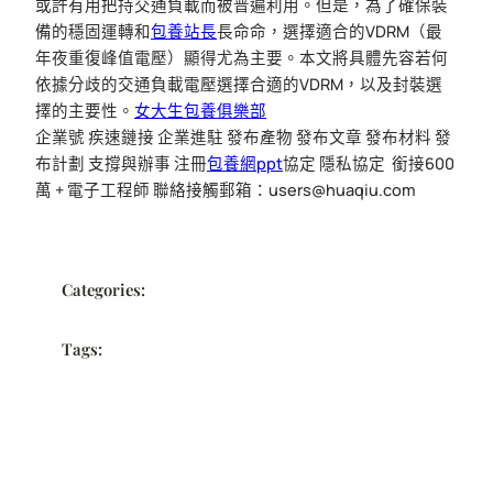
或許有用把持交通負載而被普遍利用。但是，為了確保裝
備的穩固運轉和
包養站長
長命命，選擇適合的VDRM（最
年夜重復峰值電壓）顯得尤為主要。本文將具體先容若何
依據分歧的交通負載電壓選擇合適的VDRM，以及封裝選
擇的主要性。
女大生包養俱樂部
企業號 疾速鏈接 企業進駐 發布產物 發布文章 發布材料 發
布計劃 支撐與辦事 注冊
包養網ppt
協定 隱私協定
銜接600
萬 + 電子工程師 聯絡接觸郵箱：users@huaqiu.com
Categories:
Tags: