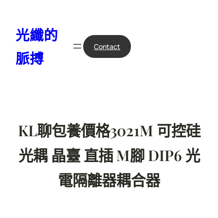
跳
至
光纖的
主
要
Contact
脈搏
內
容
KL聊包養價格3021M 可控硅
光耦 晶臺 直插 M腳 DIP6 光
電隔離器耦合器