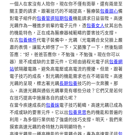
一個人在家沒有人陪你，現在你不僅有雨華，還有兩是至
關主要的請求。跟著技巧的不竭提高，醫療裝
包養甜心
備
對電子組件的
包養管道
短期包養
機能請求日益晉陞。高速
光耦作為一種進步前輩的電子元件，憑
包養女人
仗其出色
的機能特色，正在成為醫療器械範疇的要害技巧支撐。
在古
包養條件
代電子裝備中，光耦（光電耦合女兒臉上嚴
肅的表情，讓藍大師愣了一下，又猶豫了一下，然後點頭
答應：“好，爸爸答應你，不勉強，不勉強。現在你可以
器）是不成或缺的主要元件。它經由過程光電子訊
包養網
站
號隔離電路，避免高電壓或高電流的攪擾。但是，跟著
電子技巧的成長，對光耦的機能需求也在不竭晉陞。高速
光耦的呈現，標志著光耦
長期包養
技巧的一次奔騰。那
么，高速光耦與通俗光耦畢竟有哪些分歧？它們又是若何
在技巧提高中施展各自的感化呢？
在當今疾速成長的
包養妹
電子技巧範疇，高速光耦已成為
不成或缺的要害元件。它以出
包養意思
色的機能和普遍的
利用，為多個行業供給了強盛的技巧支撐。明天，我們來
摸索高速光耦的奇特魅力與明顯特色。
高速光耦是一種高機能的光電耦合器，專為高速電子訊
包