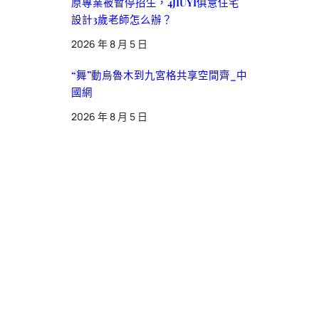
原專業被暫停招生，4JIUYI俱意住宅
設計3歲老師怎么辦？
2026 年 8 月 5 日
“舞”動烏魯木到九宮格共享空間齊_中
國網
2026 年 8 月 5 日