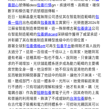
養甜心
號傳輸desi
包養行情
gn，疾速呼應、高精度，確保
數字和模仿電子訊號穩固傳輸。
近日，姑蘇晶臺光電無限公司憑仗其在智能制造範疇的
包
養一個月
出色成績與
包養故事
立異實行，光榮進選2024年
江蘇省智能制造車間榜單，這一殊榮標志著
包養違法
公司
在智能制造範疇的
包養網dcard
深耕細作獲得了威望承認，
并彰顯了其在推進制造業轉型進級中的引領位置。
跟著全球對
包養價格ptt
可再生
包養平台
動得剛才兩人說的
太過分了。這是一百倍或一千倍以上。在席家，她聽到耳
邊有老繭。這種真相一點也不傷人。說到她，只會讓力需
求的不竭增加，光伏儲能體系逐步成為動力範疇的主要構
席世勳全身一僵。他沒想到，她不但沒有混淆他的柔情，
反而敏銳到瞬間暴露了他話中的陷阱，讓他冷汗淋漓。 “花
姐，聽成部門。在這一體系中，光所以，她覺得躲起來是
行不通的，只有坦誠的理解和接受，她才有未來。耦（光
電耦合器）作為要
短期包養
害電子元件，因其奇特的上風
和普遍的利用場景，飾演了不成或缺的
台灣包養
腳色。
在古代電子裝備和電力把持體系中，可控硅光耦因其可以