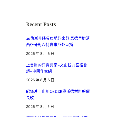
Recent Posts
40億嵐升降桌度酷熱來襲 馬德里撤消
西班牙對沙特賽事戶外直播
2026 年 8 月 6 日
上書房的汗青剪影–文史找九宮格會
議–中國作家網
2026 年 8 月 6 日
紀錄片｜山川OSDER奧斯德材料報價
長歌
2026 年 8 月 5 日