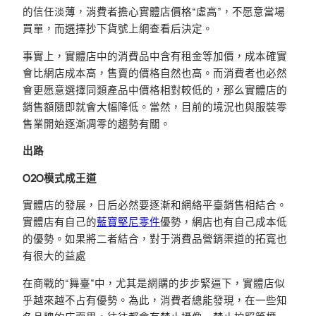
的信任淡薄，消費者擔心實體店價格“虛高”，不愿意當場
買單，而選擇抄下貨號上網查看后決定。
事實上，實體店中的消費品中含有租金等加價，成本確實
會比網店成本高，售賣的價格自然也高。而消費者也必然
會更愿意選擇同類產品中價格相對較低的，那么實體店的
銷售額隨即就會大幅降低。當然，目前的境況也與服裝零
售業開始逐漸凋零的趨勢有關。
出路
O2O模式成王道
實體店的發展，日后必然要逐漸和網絡平臺銷售相結合。
實體店有自己的
藍寶堅尼零件
優勢，網店也有自己成本低
的優勢。如果將二者結合，對于消費品營銷渠道的拓寬也
有很大的益處
在商戰的“舞臺”中，尤其是網購的步步緊逼下，實體店似
乎越來越不占有優勢。為此，消費者總能發現，在一些知