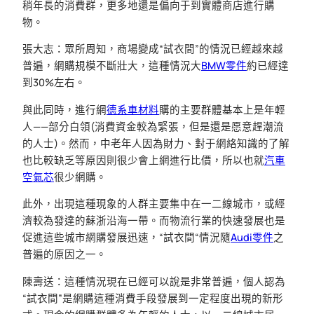
稍年長的消費群，更多地還是偏向于到實體商店進行購
物。
張大志：眾所周知，商場變成“試衣間”的情況已經越來越
普遍，網購規模不斷壯大，這種情況大
BMW零件
約已經達
到30%左右。
與此同時，進行網
德系車材料
購的主要群體基本上是年輕
人——部分白領(消費資金較為緊張，但是還是愿意趕潮流
的人士)。然而，中老年人因為財力、對于網絡知識的了解
也比較缺乏等原因則很少會上網進行比價，所以也就
汽車
空氣芯
很少網購。
此外，出現這種現象的人群主要集中在一二線城市，或經
濟較為發達的蘇浙沿海一帶。而物流行業的快速發展也是
促進這些城市網購發展迅速，“試衣間“情況隨
Audi零件
之
普遍的原因之一。
陳壽送：這種情況現在已經可以說是非常普遍，個人認為
“試衣間”是網購這種消費手段發展到一定程度出現的新形