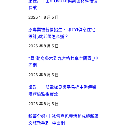
紀錄片｜山川OSDER奧斯德材料報價
長歌
2026 年 8 月 5 日
原專業被暫停招生，4JIUYI俱意住宅
設計3歲老師怎么辦？
2026 年 8 月 5 日
“舞”動烏魯木到九宮格共享空間齊_中
國網
2026 年 8 月 5 日
議政｜一部電梯見證平易近主秀傳醫
院體檢監視實效
2026 年 8 月 5 日
新華全媒+丨冰雪查包養活動成績新疆
文旅新手刺_中國網