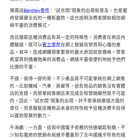
陳壽送
Bentley零件
：“試衣間”現象的出現和普及，也是電
商發展健全后的一種新趨勢。這也說明消費者開始相信網
絡平臺的消費模式。
而且服裝這種消費品有其一定的特殊性，消費者在商店內
體驗過，就可以
賓士零件
在網上根據貨號買到心儀的產
品。其中，造成網購現象繁榮的最大原因就是價格。買家
希望買到價廉物美的消費品，網絡平臺很便利地給予他們
比價的平臺。
不過，值得一提的是，不少產品是不可能單純在網上銷售
的。比如機械、汽車、房屋等，這些商品的銷售沒有實體
店的支撐，而想單純靠網店來完成全程營銷顯然是不可能
的。因此，“試衣間”現象的出現，并不是單純哪個方面的
責任，而是服裝這種商品本身的特性給予這種消費手段得
以蓬勃發展的動力。
牛海鵬：一方面，這與中國電子商務的快速崛起有關，不
少知名電商的營銷布局幾乎覆蓋到了全中國幾乎所有的城