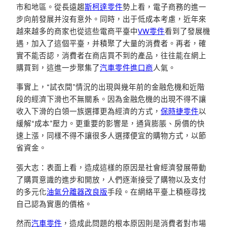
市和地區。從長遠趨
斯柯達零件
勢上看，電子商務的進一
步向前發展并沒有意外。同時，出于低成本考慮，近年來
越來越多的商家也從這些電商平臺中
VW零件
看到了發展機
遇，加入了這個平臺，并積聚了大量的消費者。再者，確
實不能否認，消費者在商店買不到的產品，往往能在網上
購買到，這進一步聚集了
汽車零件進口商
人氣。
事實上，“試衣間”情況的出現與幾年前的金融危機和近階
段的經濟下滑也不無關系。因為金融危機的出現不得不讓
收入下滑的白領一族選擇更為經濟的方式，
保時捷零件
以
緩解“成本”壓力。更重要的影響是，通貨膨脹、房價的快
速上漲，同樣不得不讓很多人選擇便宜的購物方式，以節
省資金。
張大志：表面上看，造成這樣的原因是社會經濟發展帶動
了購買意識的進步和開放，人們逐漸接受了購物以及支付
的多元化
油氣分離器改良版
手段。在網絡平臺上積極尋找
自己認為實惠的價格。
然而
汽車零件
，造成此問題的根本原因則是消費者對市場