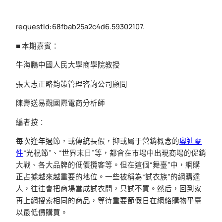
requestId:68fbab25a2c4d6.59302107.
■ 本期嘉賓：
牛海鵬中國人民大學商學院教授
張大志正略鈞策管理咨詢公司顧問
陳壽送易觀國際電商分析師
編者按：
每次逢年過節，或傳統長假，抑或屬于營銷概念的
奧迪零
件
“光棍節”、“世界末日”等，都會在市場中出現商場的促銷
大戰、各大品牌的低價攬客等。但在這個“舞臺”中，網購
正占據越來越重要的地位。一些被稱為“試衣族”的網購達
人，往往會把商場當成試衣間，只試不買。然后，回到家
再上網搜索相同的商品，等待重要節假日在網絡購物平臺
以最低價購買。