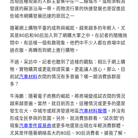
出現這種現象的人群主要集中在一二線城市，或經濟較為
發達的蘇浙沿海一帶。而物流行業的快速發展也是促進這
些城市網購發展迅速的原因之一
隨著網上購物平臺的成熟與崛起，越來越多的年輕人，尤
其是80后和90后加入到了網購大軍之中。在記者的隨機詢
問中，有這樣一個有趣現象，他們中不少人都在商場中試
過衣服，再轉而到網上進行購物。
不過，采訪中，記者也聽到了這樣的觀點：相比于網上購
物，實物購買或更能保證質量，更能讓人放心。那么，目
前試
汽車材料
衣間的情況有多普遍？哪一類消費族群居
多？
牛海鵬：隨著電子商務的崛起，將商場變成試衣間的情況
越來越普遍。當然，就目前而言，這種情況或更多的還是
發生在大、中城市或經濟發達地區
汽車材料報價
，并沒有
形成全民參與的氛圍。另外，就消費族群看，“試衣間”的
現象
汽車零件貿易商
或更多地還是出現在年輕消費群體，
尤其是伴隨著網絡長大的80后、90后消費者。據我了解，