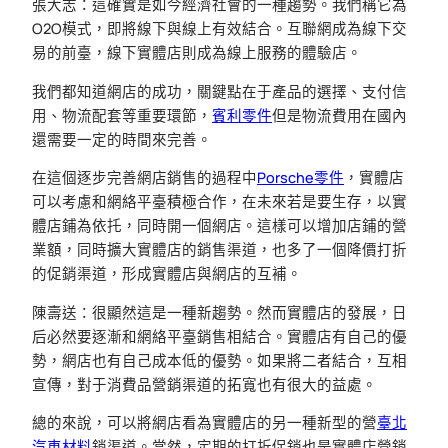
張大志：這確實是如今經濟社會的一種趨勢。我們稱它為
O2O模式，即將線下與線上有效結合。互聯網成為線下交
易的前臺，線下實體店則成為線上服務的體驗店。
我們都知道網店的成功，關鍵點在于產品的選擇、支付信
用、物流配套等重要環節，
賓利零件
但是物流費用在國內
還需要一定的時間來完善。
在這個逐步完善網店銷售的過程中
Porsche零件
，實體店
可以考慮和網絡平臺積極合作，在未來若是要生存，以實
體店鋪為依托，同時開一個網店。這樣可以增加店鋪的營
業額，同時擴大實體店的銷售渠道，也多了一個降價打折
的促銷渠道，形成實體店與網店的互補。
陳壽送：很顯然這是一種新趨勢。然而實體店的發展，日
后必然要逐漸和網絡平臺銷售相結合。實體店有自己的優
勢，網店也有自己成本低的優勢。如果將二者結合，互相
宣傳，對于消費品營銷渠道的拓寬也有很大的益處。
總的來說，可以將網店看為實體店的另一種新型的營
臺北
汽車材料
銷渠道。當然，定期的打折促銷也是實體店營銷