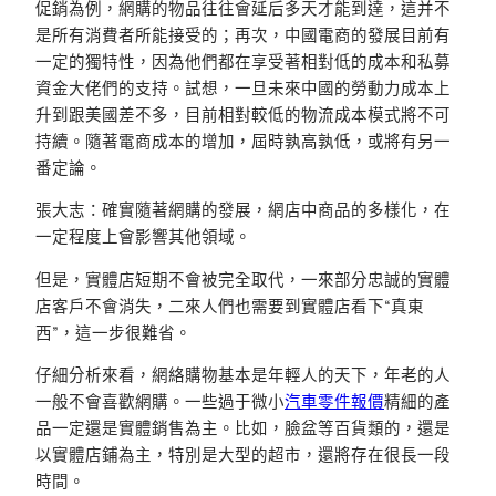
促銷為例，網購的物品往往會延后多天才能到達，這并不
是所有消費者所能接受的；再次，中國電商的發展目前有
一定的獨特性，因為他們都在享受著相對低的成本和私募
資金大佬們的支持。試想，一旦未來中國的勞動力成本上
升到跟美國差不多，目前相對較低的物流成本模式將不可
持續。隨著電商成本的增加，屆時孰高孰低，或將有另一
番定論。
張大志：確實隨著網購的發展，網店中商品的多樣化，在
一定程度上會影響其他領域。
但是，實體店短期不會被完全取代，一來部分忠誠的實體
店客戶不會消失，二來人們也需要到實體店看下“真東
西”，這一步很難省。
仔細分析來看，網絡購物基本是年輕人的天下，年老的人
一般不會喜歡網購。一些過于微小
汽車零件報價
精細的產
品一定還是實體銷售為主。比如，臉盆等百貨類的，還是
以實體店鋪為主，特別是大型的超市，還將存在很長一段
時間。