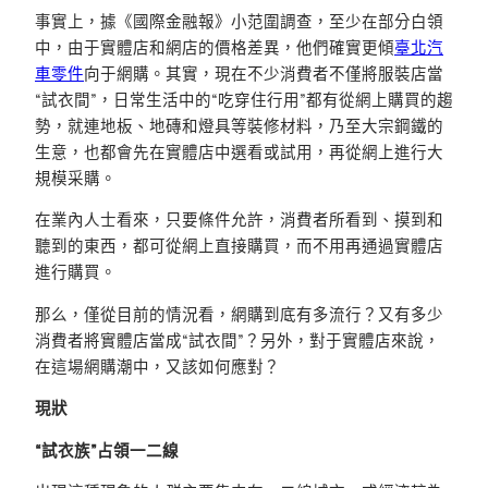
事實上，據《國際金融報》小范圍調查，至少在部分白領
中，由于實體店和網店的價格差異，他們確實更傾
臺北汽
車零件
向于網購。其實，現在不少消費者不僅將服裝店當
“試衣間”，日常生活中的“吃穿住行用”都有從網上購買的趨
勢，就連地板、地磚和燈具等裝修材料，乃至大宗鋼鐵的
生意，也都會先在實體店中選看或試用，再從網上進行大
規模采購。
在業內人士看來，只要條件允許，消費者所看到、摸到和
聽到的東西，都可從網上直接購買，而不用再通過實體店
進行購買。
那么，僅從目前的情況看，網購到底有多流行？又有多少
消費者將實體店當成“試衣間”？另外，對于實體店來說，
在這場網購潮中，又該如何應對？
現狀
“試衣族”占領一二線