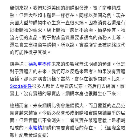
舉例來說，我們知道美國的網購很發達、電子商務夠成
熟，但是大型超市還是一樣存在。同樣以美國為例，現在
美國大型的購物中心生意一直很火爆。因為消費者還是有
逛街購物的需求。網上購物一般是不急需、價格便宜、物
流方便的產品。對于對產品質量要求很高的商務人士等，
還是會去高檔商場購物。所以說，實體店完全被網絡取代
的可能性微乎其微。
陳壽送：
德系車零件
未來的影響我無法明確的預測。但是
對于實體店的未來，我們可以反過來思考。如果沒有實體
店鋪，那么網購會怎樣？當然，會存在很多問題。比如，
Skoda零件
很多人都是去專賣店試穿，然后再去網購。事
實上，沒有實體的專賣店，網購本身也很難生存下來。
總體而言，未來網購比例會繼續擴大，而且覆蓋的產品范
圍會越來越寬。今后必然會形成網購和實體店鋪競爭的局
面，但是實體店不會消失，二者其實在某種意義上是相輔
相成的，
水箱精
網購也需要實體店的存在。（《國際金融
報》記者黃燁夏妍）