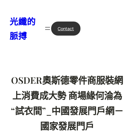
跳
至
光纖的
主
要
Contact
脈搏
內
容
OSDER奧斯德零件商服裝網
上消費成大勢 商場緣何淪為
“試衣間”_中國發展門戶網－
國家發展門戶