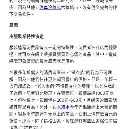
式。現今的網購群體多為年輕的人士，以一二線城市居
多。因為其他五
汽車冷氣芯
六線城市，沒有健全完善的線
下交易條件。
原因
由服裝業特性決定
服裝這種消費品有其一定的特殊性，消費者在商店內體驗
過，就可以在網上根據貨號買到心儀的產品。其中，造成
網購現象繁榮的最大原因就是價格
在很多年齡偏大的消費者看來，“試衣族”的行為不可理
解。因為，他們往往更信賴實體店的價格。但是，年輕一
族們卻認為，“老人家們”不懂得其中的奧秘。以某名牌鞋
子為例，記者對比發現，在實體店，報價高達1000元以
上。但在線上，報價僅在200元-600元，且網店的商家明
確其就是真品。另外，在
水箱水
今年光棍節網上大營銷期
間，很多平時高達千元以上的商品，在網上僅有數百元的
報價。那么，除了價格因素，到底還有哪些因素促使商場
淪為了“試衣間”？