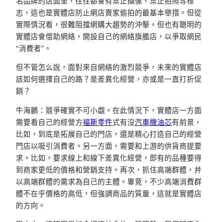
名品牌的店面里，往往都會有禁止攝像、禁止拍照等標
志，這也是實體店防止網店賣家偷拍的最基本舉措。但從
實際情況看，很難阻擋網購大趨勢的沖擊。但也有聰明的
實體店會借助網絡，開設自己的網絡旗艦店，以爭取網民
“消費者”。
但不管怎么說，面對來自網絡的激烈競爭，未來的實體店
該如何選擇自己的路？是差異化經營，亦或是一直打折促
銷？
牛海鵬：競爭確實不可小覷。在此情況下，實體店一方面
需要看自己的經營方
福斯零件
式有沒
汽車機油芯
有前景，
比如，到底是拓展自己的門店，還是精心打造自己的經營
門店以吸引消費者。另一方面，需要和上游的供貨商提要
求。比如，要求線上和線下差異化經營，即有的品種要得
到商家更低的價格和營銷支持。再次，抓住高端群體，并
以高端群體的需求為自己的主體。畢竟，不少高端消費群
體不在乎價格的高低，但強調商品的質量，這就是實體店
的方向。