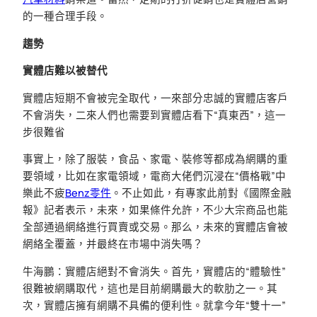
的一種合理手段。
趨勢
實體店難以被替代
實體店短期不會被完全取代，一來部分忠誠的實體店客戶
不會消失，二來人們也需要到實體店看下“真東西”，這一
步很難省
事實上，除了服裝，食品、家電、裝修等都成為網購的重
要領域，比如在家電領域，電商大佬們沉浸在“價格戰”中
樂此不疲
Benz零件
。不止如此，有專家此前對《國際金融
報》記者表示，未來，如果條件允許，不少大宗商品也能
全部通過網絡進行買賣或交易。那么，未來的實體店會被
網絡全覆蓋，并最終在市場中消失嗎？
牛海鵬：實體店絕對不會消失。首先，實體店的“體驗性”
很難被網購取代，這也是目前網購最大的軟肋之一。其
次，實體店擁有網購不具備的便利性。就拿今年“雙十一”