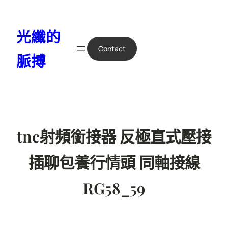
跳
至
光纖的
主
要
Contact
脈搏
內
容
tnc射頻銜接器 反極直式壓接
插聊包養行情頭 同軸接線
RG58_59