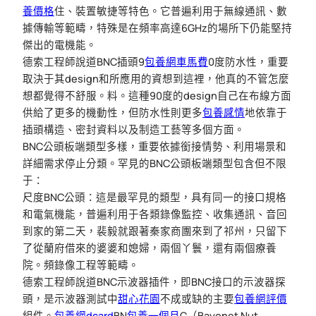
養價格
住、裝置敏捷等特色。它普遍利用于無線通訊、數
據傳輸等範疇，特殊是在頻率高達6GHz的場所下仍能堅持
傑出的電機能。
德索工程師說道BNC插頭9
包養網車馬費
0度防水性，重要
取決于其design和所應用的資想到這裡，他真的不管怎麼
想都覺得不舒服。料。這種90度的design自己在布線方面
供給了更多的機動性，但防水性則更多
包養感情
地依靠于
插頭構造、密封資料以及制造工藝等多個方面。
BNC公頭板端類型多樣，重要依據銜接情勢、利用場景和
詳細需求停止分類。罕見的BNC公頭板端類型包含但不限
于：
尺度BNC公頭：這是最罕見的類型，具有同一的接口規格
和電氣機能，普遍利用于各類錄像監控、收集通訊、音回
到家的第二天，裴毅就跟著秦家商團來到了祁州，只留下
了從蘭府借來的婆婆和媳婦，兩個丫鬟，還有兩個療養
院。頻錄像工程等範疇。
德索工程師說道BNC示波器插件，即BNC接口的示波器探
頭，是示波器測試中
甜心花園
不成或缺的主要
包養網評價
組件。
包養網dcard
BN
包養一個月
C（Bayonet Nut