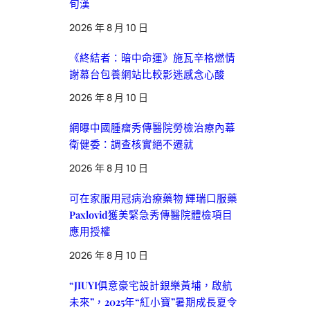
旬漢
2026 年 8 月 10 日
《終結者：暗中命運》施瓦辛格燃情
謝幕台包養網站比較影迷感念心酸
2026 年 8 月 10 日
網曝中國腫瘤秀傳醫院勞檢治療內幕
衛健委：調查核實絕不遷就
2026 年 8 月 10 日
可在家服用冠病治療藥物 輝瑞口服藥
Paxlovid獲美緊急秀傳醫院體檢項目
應用授權
2026 年 8 月 10 日
“JIUYI俱意豪宅設計銀樂黃埔，啟航
未來”，2025年“紅小寶”暑期成長夏令