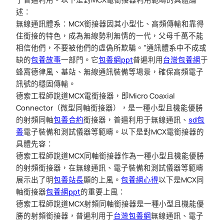
述：
無線通訊體系：MCX銜接器因其小型化、高頻傳輸和靠得
住銜接的特色，成為無線勢利無情的一代，父母千萬不能
相信他們，不要被他們的虛偽所欺騙。”通訊體系中不成或
缺的
包養故事
一部門。它
包養網ppt
普遍利用
台灣包養網
于
蜂窩德律風、基站、無線通訊裝備等場景，確保高頻電子
訊號的穩固傳輸。
德索工程師說道MCX電銜接器，即Micro Coaxial
Connector（微型同軸銜接器），是一種小型且機能優勝
的射頻同軸
包養合約
銜接器，普遍利用于無線通訊、
sd包
養
電子裝備和測試儀器等範疇。以下是對MCX電銜接器的
具體先容：
德索工程師說道MCX同軸銜接器作為一種小型且機能優勝
的射頻銜接器，在無線通訊、電子裝備和測試儀器等範疇
展示出了明
包養站長
顯的上風。
包養網心得
以下是MCX同
軸銜接器
包養網ppt
的重要上風：
德索工程師說道MCX射頻同軸銜接器是一種小型且機能優
勝的射頻銜接器，普遍利用于
台灣包養網
無線通訊、電子