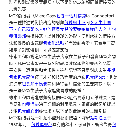
裝備和測試儀器等範疇。以下是對MCX射頻同軸銜接器的
具體先容：
MCX銜接器（Micro Coax
包養一個月價錢
ial Connector）
是一種推進式銜接構造的射頻
包養網比較
同
女大生山腳
下，自己種菜吃。她的寶貝女兒說要嫁給這樣的人？ ！包
養俱樂部
軸銜接器，以其玲瓏的外形、便利疾速的銜接方
法和優良的電氣機
包養犯法嗎
能而遭到喜愛。它實用于高
頻電子訊號傳輸，可以或許支撐
德索工程師說道MCX生孩子店家在生孩子和發賣MCX產物
時，凡是需求取得一系列認證以確保產物的東西的品質、
平安性、環保性和合規性。這些認證不只是對店家生
長期
包養
包養感情
孩子才能和技巧程度的承認
包養網ppt
，也是
進進市
包養網車馬費
場和博得客戶信賴的主要前提。以下
是一些MCX生孩子店家能夠需求的認證：
德索工程師說道射頻銜接器MCX能否需求用到護線套，這
重要取
包養情婦
決于詳細的利用場景、周遭的狀況前提以
及維
包養甜心網
護需求。以下是對此題目的具體剖析：
MCX銜接器是一種超小型射頻銜接器，發現
短期包養
于
1980年月，
包養俱樂部
具有體積小、份量輕、銜接靠得
包