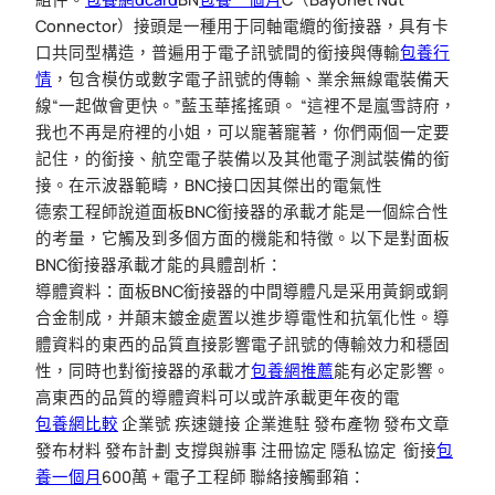
Connector）接頭是一種用于同軸電纜的銜接器，具有卡
口共同型構造，普遍用于電子訊號間的銜接與傳輸
包養行
情
，包含模仿或數字電子訊號的傳輸、業余無線電裝備天
線“一起做會更快。”藍玉華搖搖頭。 “這裡不是嵐雪詩府，
我也不再是府裡的小姐，可以寵著寵著，你們兩個一定要
記住，的銜接、航空電子裝備以及其他電子測試裝備的銜
接。在示波器範疇，BNC接口因其傑出的電氣性
德索工程師說道面板BNC銜接器的承載才能是一個綜合性
的考量，它觸及到多個方面的機能和特徵。以下是對面板
BNC銜接器承載才能的具體剖析：
導體資料：面板BNC銜接器的中間導體凡是采用黃銅或銅
合金制成，并顛末鍍金處置以進步導電性和抗氧化性。導
體資料的東西的品質直接影響電子訊號的傳輸效力和穩固
性，同時也對銜接器的承載才
包養網推薦
能有必定影響。
高東西的品質的導體資料可以或許承載更年夜的電
包養網比較
企業號 疾速鏈接 企業進駐 發布產物 發布文章
發布材料 發布計劃 支撐與辦事 注冊協定 隱私協定
銜接
包
養一個月
600萬 + 電子工程師 聯絡接觸郵箱：