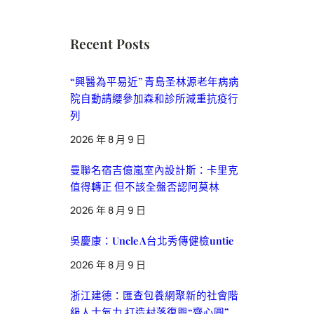
Recent Posts
“興醫為平易近” 青島圣林源老年病病
院自動請纓參加森和診所減重抗疫行
列
2026 年 8 月 9 日
曼聯名宿吉億嵐室內設計斯：卡里克
值得轉正 但不該全盤否認阿莫林
2026 年 8 月 9 日
吳慶康：Uncle A台北秀傳健檢untie
2026 年 8 月 9 日
浙江建德：匯查包養網聚新的社會階
級人士氣力 打造村落復興“齊心圓”_