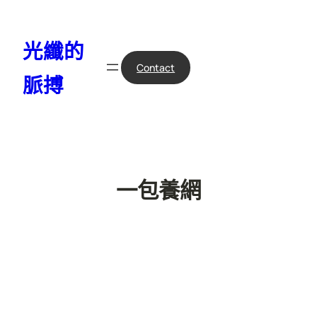
跳
至
光纖的
主
要
Contact
脈搏
內
容
一包養網