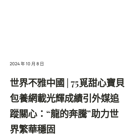
2024 年 10 月 8 日
世界不雅中國 | 75覓甜心寶貝
包養網載光輝成績引外媒追
蹤關心：“龍的奔騰”助力世
界繁華穩固