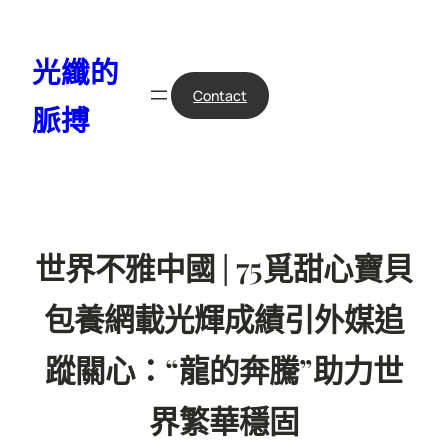
跳
至
光纖的
主
要
Contact
脈搏
內
容
世界不雅中國 | 75覓甜心寶貝
包養網載光輝成績引外媒追
蹤關心：“龍的奔騰”助力世
界繁華穩固