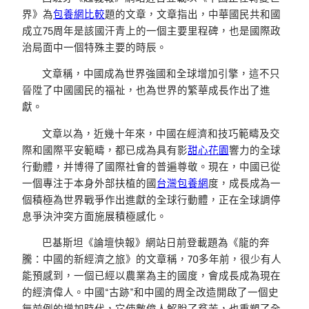
界》為
包養網比較
題的文章，文章指出，中華國民共和國
成立75周年是該國汗青上的一個主要里程碑，也是國際政
治局面中一個特殊主要的時辰。
文章稱，中國成為世界強國和全球增加引擎，這不只
晉陞了中國國民的福祉，也為世界的繁華成長作出了進
獻。
文章以為，近幾十年來，中國在經濟和技巧範疇及交
際和國際平安範疇，都已成為具有影
甜心花園
響力的全球
行動體，并博得了國際社會的普遍尊敬。現在，中國已從
一個專注于本身外部扶植的國
台灣包養網
度，成長成為一
個積極為世界戰爭作出進獻的全球行動體，正在全球調停
息爭決沖突方面施展積極感化。
巴基斯坦《論壇快報》網站日前登載題為《龍的奔
騰：中國的新經濟之旅》的文章稱，70多年前，很少有人
能預感到，一個已經以農業為主的國度，會成長成為現在
的經濟偉人。中國“古跡”和中國的周全改造開啟了一個史
無前例的增加時代，它使數億人解脫了貧苦，也重塑了全