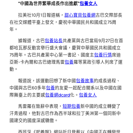
“中國為世界繁華成長作出進獻”
包養女人
拉美社10月1日報道稱，
甜心寶貝包養網
古巴交際部長
在社交媒體平臺上發文，慶祝中華國民共和國成立75周
年。
據報道，古巴
包養站長
共產黨與古巴當局9月27日在首
都哈瓦那反動宮舉行盛大會議，慶賀中華國民共和國成立
75周年。古巴共產黨中心第一書記、國度主
包養行情
席迪
亞斯-卡內爾和古巴總理馬雷
包養
羅等黨政引導人列席了運
動。
報道說，該運動回想了新中國
包養故事
的成長過程、
中國與古巴60多年
包養
的友愛一起配合關系以及中國在國
際舞臺上的主要感
包養網dcard
化。
包養女人
馬雷羅在致辭中表現，
短期包養
新中國的成立轉變了
汗青過程，他對古巴作為西半球和拉丁美洲第一個同新中
國建交的國度深感驕傲。
西班牙《起義報》網站近日登載以《中國正在轉變世