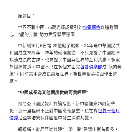
原題目：
世界不雅中國 | 75載光輝成績引外
包養價格
媒追蹤關
心：“龍的奔騰”助力世界繁華穩固
中新網10月6日電 20他點了點頭。24年是中華國民共
和國成立75周年。75年的砥礪奮進，不只見證了中國經濟
疾速成長的古跡，也見證了中國與世界的互利共贏。多家
外媒稱贊道，中國不只在多個方面完
包養俱樂部
成“龍的奔
騰”，同時其本身成長惠及世界，為世界繁華穩固作出進
獻。
“中國成長為其他國度供給可貴經歷”
肯尼亞《國民報》評論指出，新中國迎來75周韶華
誕，這一里程碑不止對中國意義嚴重，也在肯
包養一個月
價錢
尼亞等浩繁伙伴國度中發生深遠共識。
報道稱，肯尼亞從共建“一帶一路”建議中獲益很多，