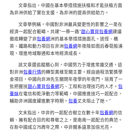
文章指出，中國在基本舉措措施扶植和才能扶植方面
為非洲供給了實在支援，為非洲的提高供給助力。
文章舉例稱，中國對非洲最具變更性的影響之一是在
經濟一起配合範疇。共建“一帶一路”
甜心寶貝包養網
建議
徹底轉變了非
包養網
洲的基本舉措措施面孔。途徑、橋
梁、鐵路和動力項目在非洲
包養網
年夜陸如雨后春筍般涌
現，增進地域聯通和本地經濟成長。
該文章還追蹤關心到，中國努力于增進常識交通，這
對非洲
包養行情
的轉型異樣至關主要。經由過程浩繁獎學
金項目，中國向非洲先生關閉年夜學的年夜門，培育了一
批把握技
甜心寶貝包養網
巧、工程和治理技巧的人才。
包
養妹
在電信和乾淨動力等範疇，中國推進技巧一起配合，
輔助非洲國度躍進數字時期。
包養
丈夫阻止了她。”
文末指出，中非的一起配合樹立在數十年
包養網
的信
賴、擁有配合目的和尊敬之上，是南南一起配合的典范。
在新中國成立75周年之際，中非關系遠景加倍光亮。