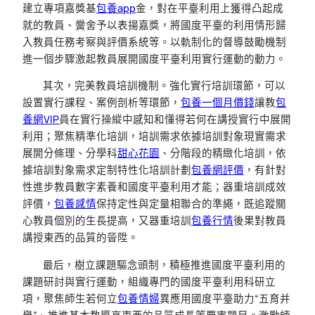
建立專項嘉獎基
包養app
金，對在平臺利用上獲得凸起成
就的教員、黌舍予以表揚嘉獎，將國度平臺的利用情形歸
入教員任務考察與評價系統等。以軌制化的督導鼓勵機制
進一個步驟激起教員展開國度平臺利用實行運動的動力。
其次，完美教員培訓機制。強化實行培訓環節，可以
設置實行課程、案例剖析等環節，
包養一個月價錢
讓教
包
養網VIP
員在實行操縱中感知和懂得若何在講授實行中展開
利用；聚焦精準化培訓，培訓需求依據培訓對象現實需求
展開分條理、分學科
甜心花園
、分階段的精緻化培訓，依
據培訓對象需求定制特性化培訓計劃
包養網評價
，有針對
性進步教員數字素養和國度平臺利用才能；器重培訓成效
評價，
包養感情
保持定性與定量相聯合的準繩，既追蹤關
心教員個別的生長提高，又器重培訓
包養行情
後果對教員
講授東西的品質的晉陞。
最后，樹立課題驅念頭制，積極推進國度平臺利用的
課題研討與實行運動，組織專門的國度平臺利用科研立
項，聚焦師生若何立
包養情婦
異應用國度平臺助力“五育并