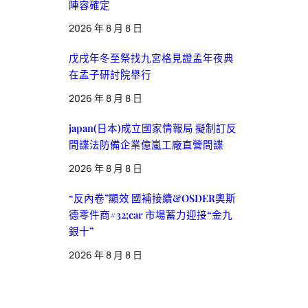
陣容確定
2026 年 8 月 8 日
戊戌年冬至祭找九宮格見證孟年夜典
在孟子研討院舉行
2026 年 8 月 8 日
japan(日本)成立國家情報局 擬制訂反
間諜法防備企業億嵐工廠直營間諜
2026 年 8 月 8 日
“反內卷”顯效 國補接續&OSDER奧斯
德零件商#32;car 市場蓄力迎接“金九
銀十”
2026 年 8 月 8 日