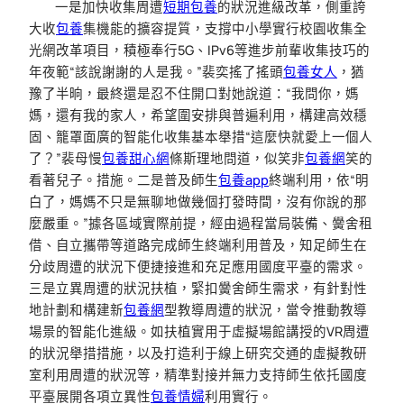
一是加快收集周遭
短期包養
的狀況進級改革，側重誇
大收
包養
集機能的擴容提質，支撐中小學實行校園收集全
光網改革項目，積極奉行5G、IPv6等進步前輩收集技巧的
年夜範“該說謝謝的人是我。”裴奕搖了搖頭
包養女人
，猶
豫了半晌，最終還是忍不住開口對她說道：“我問你，媽
媽，還有我的家人，希望圍安排與普遍利用，構建高效穩
固、籠罩面廣的智能化收集基本舉措“這麼快就愛上一個人
了？”裴母慢
包養甜心網
條斯理地問道，似笑非
包養網
笑的
看著兒子。措施。二是普及師生
包養app
終端利用，依“明
白了，媽媽不只是無聊地做幾個打發時間，沒有你說的那
麼嚴重。”據各區域實際前提，經由過程當局裝備、黌舍租
借、自立攜帶等道路完成師生終端利用普及，知足師生在
分歧周遭的狀況下便捷接進和充足應用國度平臺的需求。
三是立異周遭的狀況扶植，緊扣黌舍師生需求，有針對性
地計劃和構建新
包養網
型教導周遭的狀況，當令推動教導
場景的智能化進級。如扶植實用于虛擬場館講授的VR周遭
的狀況舉措措施，以及打造利于線上研究交通的虛擬教研
室利用周遭的狀況等，精準對接并無力支持師生依托國度
平臺展開各項立異性
包養情婦
利用實行。