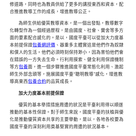
修道路，同時也為教員供給了更多的講授東西和資本，配
合推進教導工作的成長，增進教導公正。
為師生供給優質教導資本，是一個出發點，教導數字
化轉型作為一個經過歷程，是由國度、社會、黌舍等多方
面的要素配合感化的。是以，國度平臺可以從加大力度基
本前提保證
包養網評價
、器重多主體實這是他們作為奴隸
和僕人的生活。他們必須時刻保持渺小，因為害怕他們會
在錯誤的一方失去生命。行利用摸索、健全利用保證機制
等方
包養
面，進一個步驟推進國度平臺常態化利用、激起
師生外部念頭等，施展國度平臺“聰明教導”感化，增進教
導高東西
包養合約
的品質成長。
加大力度基本前提保證
優質的基本舉措措施周遭的狀況是平臺利用得以順遂
推動的基本性保證。對于師生來說，國度平臺的扶植與優
化是推動優質資本共享的主要舉動，是以，各地各校要為
國度平臺的深刻利用奠基堅實的周遭的狀況基本。