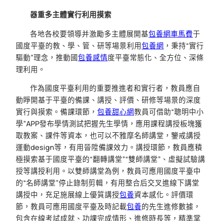
器重多主體實行利用摸索
各地各校要領導并激勵多主體展開基
包養網車馬費
于
國度平臺的教、學、管、研等場景利用
包養網
，秉持“實行
驅動”理念，推動國
包養感情
度平臺常態化、全方位、深條
理利用。
作為國度平臺利用的重要推進者和實行者，教員應自
動睜開基于平臺的備課、講授、評價、研修等場景的深度
實行與摸索。備課環節，
包養甜心網
教員可借助“聰明中小
學”APP發布學情測試把握先生學情，應用課程講授板塊獲
取教案、課件等資本，也可以不雅摩名師講堂，鑒戒講授
運動design等，有用晉陞備課效力。講授環節，教員應積
極摸索基于國度平臺的“翻轉講堂”“雙師講堂”、虛擬試驗講
授等講授利用。以雙師講堂為例，教員可應用國度平臺中
的“名師講堂”停止錄制剪輯，有用整合后交叉進線下講堂
講授中，充足施展線上優質講授
包養
資本感化。評價環
節，教員可應用國度平臺及時記載
包養
的先生進修數據，
包含在線考試成就、功課完成情形、進修時長等，精準掌