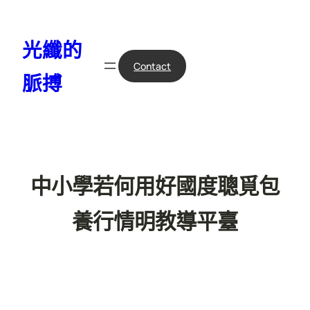
跳
至
光纖的
主
要
Contact
脈搏
內
容
中小學若何用好國度聰覓包
養行情明教導平臺