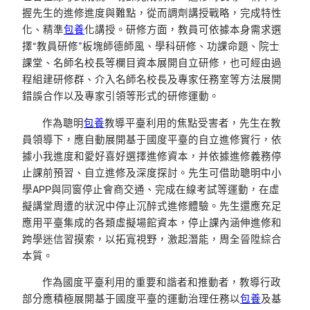
握先生的進修進度與難點，從而調劑講授戰略，完成特性
化、精準
包養
化講授。研修方面，教員可依據本身需求選
擇“教員研修”板塊師德師風、學科研修、功課命題、院士
課堂、名師名校長等欄目資本展開自立研修，也可經由過
程組建研修群、介入名師名校長及專家任務室等方法展開
錯誤合作以及專家引領等形式的研修運動。
作為聰明
包養
教導平臺利用的焦點受害者，先生在教
員領導下，應自動展開基于國度平臺的自立進修實行，依
據小我進度和愛好喜好選擇進修資本，并依據進修義務停
止課前預習、自立進修及深度探討。先生可借助聰明中小
學APP與同窗停止會商交通、完成在線考試等運動，在虛
擬講堂周遭的狀況中停止沉醉式進修體驗。先生還應充足
應用平臺集成的各類虛擬場館資本，停止課內涵伸進修和
跨學迷信習摸索，以拓寬視野，激起潛能，周全晉陞綜合
本質。
作為國度平臺利用的重要和諧者和推動者，教導行政
部分應積極展開基于國度平臺的運動治理任務以
包養
及基