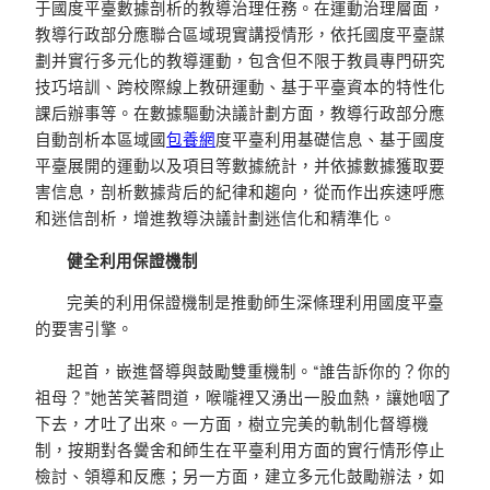
于國度平臺數據剖析的教導治理任務。在運動治理層面，
教導行政部分應聯合區域現實講授情形，依托國度平臺謀
劃并實行多元化的教導運動，包含但不限于教員專門研究
技巧培訓、跨校際線上教研運動、基于平臺資本的特性化
課后辦事等。在數據驅動決議計劃方面，教導行政部分應
自動剖析本區域國
包養網
度平臺利用基礎信息、基于國度
平臺展開的運動以及項目等數據統計，并依據數據獲取要
害信息，剖析數據背后的紀律和趨向，從而作出疾速呼應
和迷信剖析，增進教導決議計劃迷信化和精準化。
健全利用保證機制
完美的利用保證機制是推動師生深條理利用國度平臺
的要害引擎。
起首，嵌進督導與鼓勵雙重機制。“誰告訴你的？你的
祖母？”她苦笑著問道，喉嚨裡又湧出一股血熱，讓她咽了
下去，才吐了出來。一方面，樹立完美的軌制化督導機
制，按期對各黌舍和師生在平臺利用方面的實行情形停止
檢討、領導和反應；另一方面，建立多元化鼓勵辦法，如