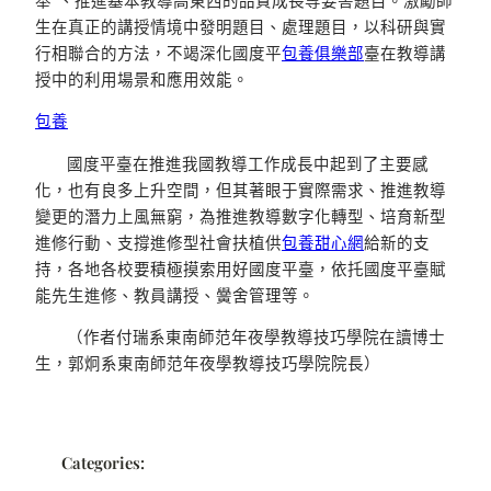
舉”、推進基本教導高東西的品質成長等要害題目。激勵師
生在真正的講授情境中發明題目、處理題目，以科研與實
行相聯合的方法，不竭深化國度平
包養俱樂部
臺在教導講
授中的利用場景和應用效能。
包養
國度平臺在推進我國教導工作成長中起到了主要感
化，也有良多上升空間，但其著眼于實際需求、推進教導
變更的潛力上風無窮，為推進教導數字化轉型、培育新型
進修行動、支撐進修型社會扶植供
包養甜心網
給新的支
持，各地各校要積極摸索用好國度平臺，依托國度平臺賦
能先生進修、教員講授、黌舍管理等。
（作者付瑞系東南師范年夜學教導技巧學院在讀博士
生，郭炯系東南師范年夜學教導技巧學院院長）
Categories: