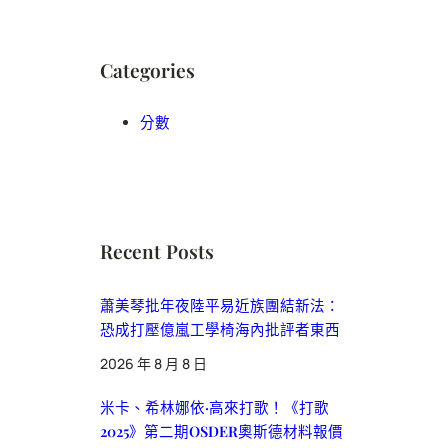
Categories
分數
Recent Posts
蕭美琴批年夜陸平易近族團結新法：
恐成打壓億嵐工學椅海內批評者東西
2026 年 8 月 8 日
米卡、希林娜依·高來打歌！《打歌
2025》第二期OSDER奧斯德材料報價