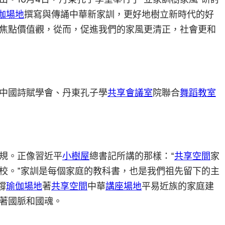
伽場地
撰寫與傳誦中華新家訓，更好地樹立新時代的好
焦點價值觀，從而，促進我們的家風更清正，社會更和
中國詩賦學會、丹東孔子學
共享會議室
院聯合
舞蹈教室
規。正像習近平
小樹屋
總書記所講的那樣：“
共享空間
家
校。”家訓是每個家庭的教科書，也是我們祖先留下的主
撐
瑜伽場地
著
共享空間
中華
講座場地
平易近族的家庭建
著國脈和國魂。