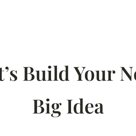
t’s Build Your N
Big Idea