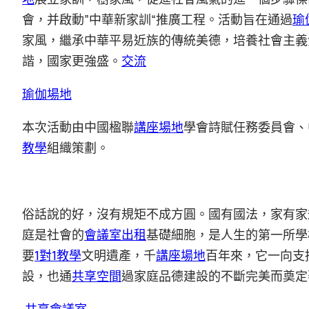
會，并啟動”中華新家訓“推廣工程。活動旨在通過
瑜
家風，繼承中華平易近族的傳統美德，培養社會主義
諧，國家更強盛。
交流
瑜伽場地
本次活動由中國楹聯
講座場地
學會詩賦任務委員會、
教學
組織策劃。
俗話說的好，沒有規矩不成方圓。國有國法，家有家
庭是社會的
會議室出租
基礎細胞，是人生的第一所學
要
1對1教學
文明遺產，千
講座場地
百年來，它一向支
設，也通
共享空間
過家庭品德建設的不斷完美而奠定
共享會議室