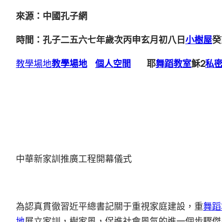
來源：中國孔子網
時間：孔子二五六七年歲次丙申玄月初八日
小樹屋
癸
教學場地
教學場地
個人空間
耶
舞蹈教室
穌2
私
中華新家訓推廣工程開幕儀式
為認真貫徹習近平總書記關于重視家庭建設，重
舞蹈
地
展立家訓，樹家風，促進社會風氣的進一個步驟傑出