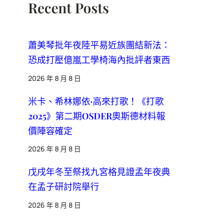
Recent Posts
蕭美琴批年夜陸平易近族團結新法：
恐成打壓億嵐工學椅海內批評者東西
2026 年 8 月 8 日
米卡、希林娜依·高來打歌！《打歌
2025》第二期OSDER奧斯德材料報
價陣容確定
2026 年 8 月 8 日
戊戌年冬至祭找九宮格見證孟年夜典
在孟子研討院舉行
2026 年 8 月 8 日