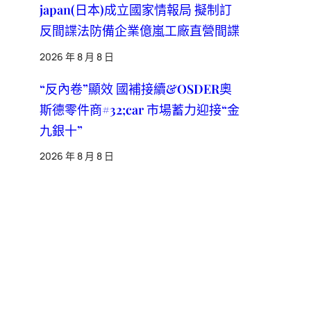
japan(日本)成立國家情報局 擬制訂
反間諜法防備企業億嵐工廠直營間諜
2026 年 8 月 8 日
“反內卷”顯效 國補接續&OSDER奧
斯德零件商#32;car 市場蓄力迎接“金
九銀十”
2026 年 8 月 8 日