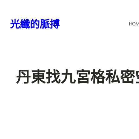
跳
至
光纖的脈搏
HO
主
要
內
容
丹東找九宮格私密