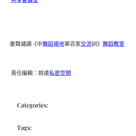
童聲誦讀《中
舞蹈場地
華百家
交流
訓》
舞蹈教室
責任編輯：姚遠
私密空間
Categories:
Tags: