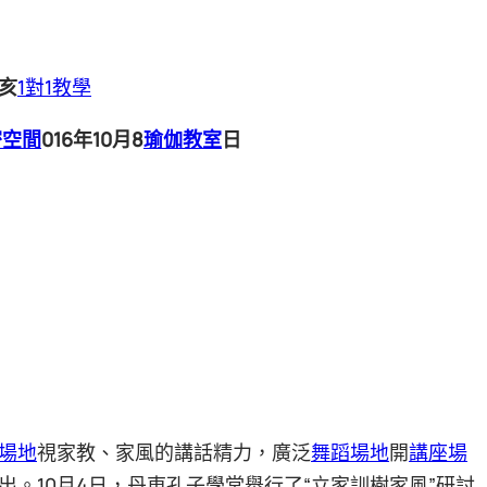
亥
1對1教學
密空間
016年10月8
瑜伽教室
日
場地
視家教、家風的講話精力，廣泛
舞蹈場地
開
講座場
。10月4日，丹東孔子學堂舉行了“立家訓樹家風”研討