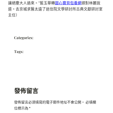
讓絕塵大人過來。”藍玉華轉
甜心寶貝包養網
頭對林麗說
道。去京城求醫太遠了迷信院文學研討所古典文獻研討室
主任）
Categories:
Tags:
發佈留言
發佈留言必須填寫的電子郵件地址不會公開。
必填欄
位標示為
*