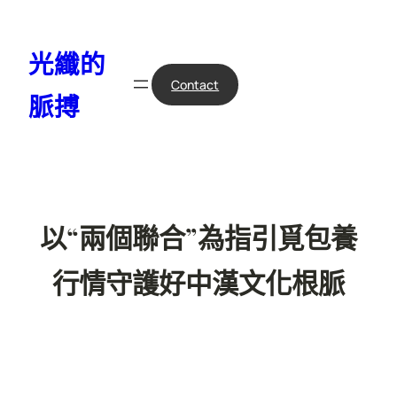
跳
至
光纖的
主
要
Contact
脈搏
內
容
以“兩個聯合”為指引覓包養
行情守護好中漢文化根脈