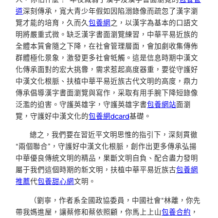
道
深刻傳承，寬大青少年假如因陷溺錄像而疏忽了漢字瀏
覽才能的培育，久而久
包養網
之，以漢字為基本的口語文
明將嚴重式微。缺乏漢字書面瀏覽練習，中華平易近族的
全體本質會隨之下降，在社會管理層面，會加劇收集傳佈
群體極化景象，激發更多社會牴觸。這是信息時期中漢文
化傳承面對的宏大挑釁，需求惹起高度器重，要從守護好
中漢文化根脈、扶植中華平易近族古代文明的高度，鼎力
傳承倡導漢字書面瀏覽與寫作，采取有用手腕下降短錄像
泛濫的迫害。守護英雄字，守護英雄字書
包養網站
面瀏
覽，守護好中漢文化的
包養網dcard
基礎。
總之，我們要在習近平文明思惟的指引下，深刻貫徹
“兩個聯合”，守護好中漢文化根脈，創作出更多傳承弘揚
中華優良傳統文明的精品，果斷文明自負、配合盡力發明
屬于我們這個時期的新文明，扶植中華平易近族古
包養網
推薦
代
包養甜心網
文明。
（劉寧，作者系全國政協委員，中國社會“林離，你先
帶我媽進屋，讓蔡修和蔡依照顧，你馬上上山
包養合約
，