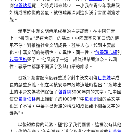
瀏
包養站長
覽上的時光越來越少。一小我在青少年階段假
如構成看錄像的習氣，就很難再深刻進步漢字書面瀏覽才
能。
漢字是中漢文明傳承成長的主要載體，在中國汗青
上，“書同文”是連合同一的基本，中國漢字及其口語的傳
承不停，對推進社會文明成長、凝集人心，起到主要感
化。中漢文明的持續性、立異性、同一性、“
包養甜心網
別
包養價格
哭了。”他又說了一遍，語氣裡帶著無奈。包涵
性、戰爭性都離不開漢字及其口語的維系。
習近平總書記高度器重漢字對中漢文明傳
包養妹
承成
長的嚴重意義，他在考核安陽市殷墟遺址時指出：“殷墟出
土的甲骨文為我們保留了
包養網
3000年前的文字，把中國
信史
包養價格
向上推動了約1000年”“中
包養網
國的華文字
很是了不得，中華平易近族的構成和成長離不開華文字的
維系”。
以後短錄像的泛濫，極“除了我們兩個，這裡沒有其他
人，你怕什麼？”年夜減弱了漢字及漢字書面瀏覽的
包養管