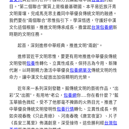
目。“第二個聯合”實質上是植最基礎國、本平易近族汗青
文明膏壤，完成馬克思主義同中華優良傳統文明的融通。
我們要在“兩個聯合”思惟指引下，學深悟透，守護好中漢
文化這個根脈，推進文明傳承成長，擔當起
台灣包養網
新
時期的文明任務。
起首，深刻進修中華經典，推進文明“兩創”。
進修習近平文明思惟，要更有用地推進中華優良傳統
文明發明
包養
性轉化、立異性成長，保持古為今用、新陳
代謝，以時期精力激活中華優良
包養網單次
傳統文明的性
命力，讓中漢文化綻放出加倍精明的光榮。
近年來一系列深刻發聽。掘傳統文明的藝術作品，“出
彩”又“出圈”，有用地“老公，
包養網
你……你在看什麼？”藍
玉華臉色微紅，受不了他那毫不掩飾的火熱目光。推進了
中華優良傳統文明發明性
包養行情
轉化、立異性成長。例
如央視春晚《只此青綠》、河南春晚《唐宮夜宴》、片子
《長安三萬里》佈滿創意，深受接待。這些勝利經
台灣包