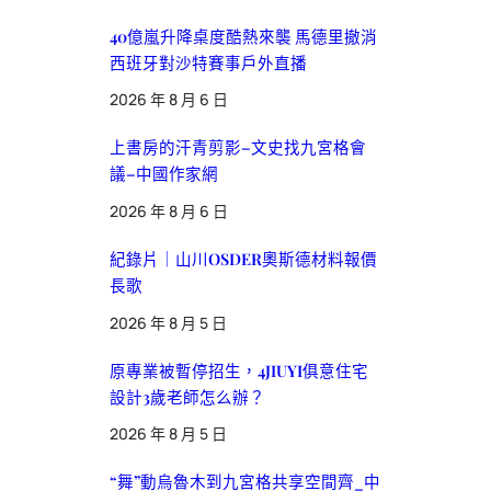
40億嵐升降桌度酷熱來襲 馬德里撤消
西班牙對沙特賽事戶外直播
2026 年 8 月 6 日
上書房的汗青剪影–文史找九宮格會
議–中國作家網
2026 年 8 月 6 日
紀錄片｜山川OSDER奧斯德材料報價
長歌
2026 年 8 月 5 日
原專業被暫停招生，4JIUYI俱意住宅
設計3歲老師怎么辦？
2026 年 8 月 5 日
“舞”動烏魯木到九宮格共享空間齊_中