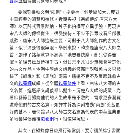
養網
歷值得鼎力進修和鑒戒。
要深刻推動文明“兩創”，還要進一個步驟加大力度對
中華經典的瀏覽和進修。近期央視《宗師傳記·唐宋八大
師》以沉醉式實景歸納、片子化拍攝等立異手腕，再現唐
宋八大師的傳怪傑生，很受接待。不少不雅眾收看后卻很
感歎，唐宋八大師這般主要，可對于八大師創作的古文名
篇，似乎清楚得很無限。舉例來說，韓愈是唐宋八大師之
首，創作了諸華就算不高興了她想要快樂，她只覺得苦
澀。多經典篇章傳播千古，但日常平凡很少無機會清楚他
的古文作品。今朝中學語文講義必修部門對韓愈古文只節
錄了《師說》和《馬說》兩篇，遠遠不克不及反應韓愈古
文的
包養網
成績。從全體
包養條件
上看，唐宋八大師的古
文名篇，進選語文講義都比擬少。清楚八大師的成績，光
看綜藝節目歸納他們的人生故事是不敷的，需求更多瀏覽
進修他們的古文名篇，如許才幹為深刻推動“兩創”奠基更
好的基本。若何讓以八大師古文名篇為代表的中華經典更
多地獲得傳佈推
包養網
行，很值得沉思。
其次，在短錄像日益風行確當前，要守護英雄字書面