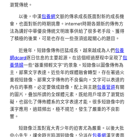
瀏覽傳統。
以後，中漢
包養網
文脈的傳承成長既面對新的成長機
會，也面對新的時期挑釁。internet時期各類新的傳佈方
法為講好中華優良傳統文明故事供給了很多老手段、獲得
了積極的後果，可是也存在一些亟須追蹤關心的題目。
近幾年，短錄像傳佈迅猛成長，越來越成為人們
包養
網dcard
逐日信息的主要起源。在這個經過歷程中呈現了
包
養情婦
一些“器重頻輕文字”的景象。短錄像以圖像傳佈為
主，鄙棄文字表達。近些年的媒體融會轉型，存在著過火
重視短錄像、鄙棄文字傳佈的不良偏向。文字可以表達的
內在的事務，必定要做成錄像，配上與主題
包養管道
有關
的圖片，疊加所謂的全媒體元素，既給用戶增添了瀏覽妨
礙，也弱化了傳佈體系的文字表達才能。很多短錄像中的
漢字應用，過錯頻出，極不規范，發生了嚴重的不良影
響。
短錄像泛濫對寬大青少年的迫害尤為嚴重。以後大批
中小先生，課余時光陷溺短錄像，分派在
包養網
漢字書面