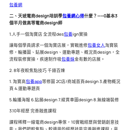
包養網
二、天琥電商design培訓學
包養網心得
什麼？——0基本3
個半月做高等電商design師
1.人手一個淘寶店 全流程des
包養
ign實操
讓每個學員請求一個淘寶店展，實戰進修
包養女人
淘寶裝
修，輪播圖、鉆展design、運動專題、概況頁design，全
流程裝修實操，疾速制作吸
包養妹
金有數的店展。
2. 8年夜較焦點技巧 千錘百煉
1. 淘寶高
包養app
等修圖 2C店/商城首頁design 3.產物概況
頁 4.運動專題頁
5.輪播海報 6.鉆展design 7.縱貫車圖design 8.無線端裝修
3.10年經歷 完善融進課程
課程稀釋一線電商design專傢，10實戰經歷與營銷創意技
能。我們把較焦點、較適用的經歷技能完善融進課程，毫