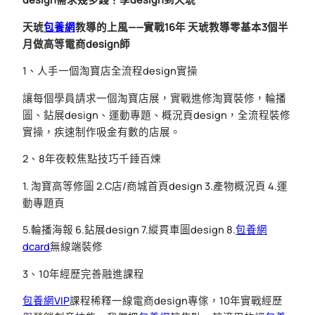
天琥
包養網
教導的上風——實戰16年 天琥教導零基本3個半
月做高等電商design師
1、人手一個淘寶店全流程design實操
讓每個學員請求一個淘寶店展，實戰進修淘寶裝修，輪播
圖、鉆展design、運動專題、概況頁design，全流程裝修
實操，疾速制作吸金有數的店展。
2、8年夜較焦點技巧千錘百煉
1. 淘寶高等修圖 2.C店/商城首頁design 3.產物概況頁 4.運
動專題頁
5.輪播海報 6.鉆展design 7.縱貫車圖design 8.
包養網
dcard
無線端裝修
3、10年經歷完善融進課程
包養網VIP
課程稀釋一線電商design專傢，10年實戰經歷