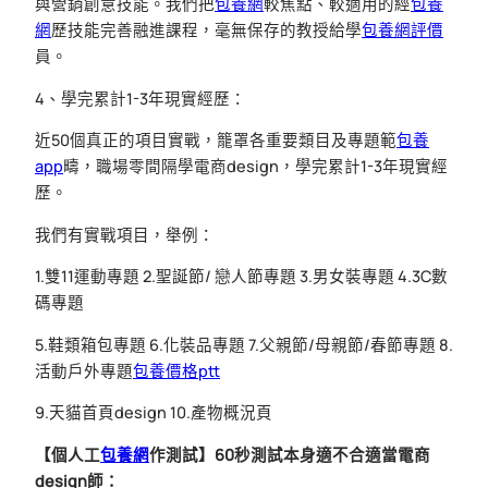
與營銷創意技能。我們把
包養網
較焦點、較適用的經
包養
網
歷技能完善融進課程，毫無保存的教授給學
包養網評價
員。
4、學完累計1-3年現實經歷：
近50個真正的項目實戰，籠罩各重要類目及專題範
包養
app
疇，職場零間隔學電商design，學完累計1-3年現實經
歷。
我們有實戰項目，舉例：
1.雙11運動專題 2.聖誕節/ 戀人節專題 3.男女裝專題 4.3C數
碼專題
5.鞋類箱包專題 6.化裝品專題 7.父親節/母親節/春節專題 8.
活動戶外專題
包養價格ptt
9.天貓首頁design 10.產物概況頁
【個人工
包養網
作測試】60秒測試本身適不合適當電商
design師：