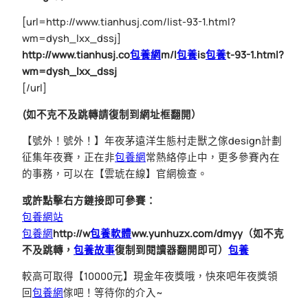
[url=http://www.tianhusj.com/list-93-1.html?
wm=dysh_lxx_dssj]
http://www.tianhusj.co
包養網
m/l
包養
is
包養
t-93-1.html?
wm=dysh_lxx_dssj
[/url]
(如不克不及跳轉請復制到網址框翻開）
【號外！號外！】年夜茅遠洋生態村走獸之傢design計劃
征集年夜賽，正在非
包養網
常熱絡停止中，更多參賽內在
的事務，可以在【雲琥在線】官網檢查。
或許點擊右方鏈接即可參賽：
包養網站
包養網
http://w
包養軟體
ww.yunhuzx.com/dmyy
（如不克
不及跳轉，
包養故事
復制到閱讀器翻開即可）
包養
較高可取得【10000元】現金年夜獎哦，快來吧年夜獎領
回
包養網
傢吧！等待你的介入~