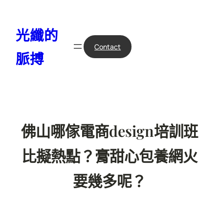
跳
至
光纖的
主
要
Contact
脈搏
內
容
佛山哪傢電商design培訓班
比擬熱點？膏甜心包養網火
要幾多呢？