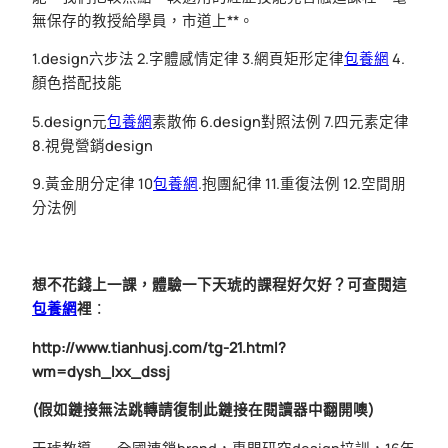
無保存的教授給學員，市道上**。
1.design六步法 2.字體感情定律 3.網頁矩形定律
包養網
4.
顏色搭配技能
5.design元
包養網
素散佈 6.design對照法例 7.四元素定律
8.視覺營銷design
9.黃金朋分定律 10
包養網
.抱團紀律 11.重復法例 12.空間朋
分法例
想不花錢上一課，體驗一下天琥的課程好欠好？可查閱這
包養網
裡
：
http://www.tianhusj.com/tg-21.html?
wm=dysh_lxx_dssj
(假如鏈接無法跳轉請復制此鏈接在閱讀器中翻開噢)