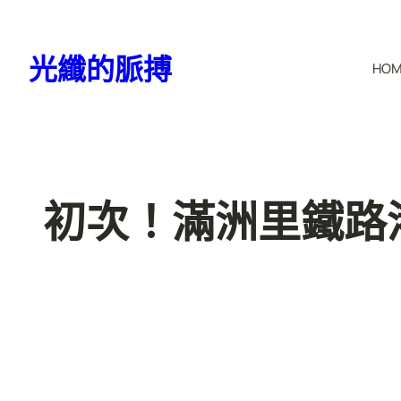
跳
至
光纖的脈搏
HO
主
要
內
容
初次！滿洲里鐵路