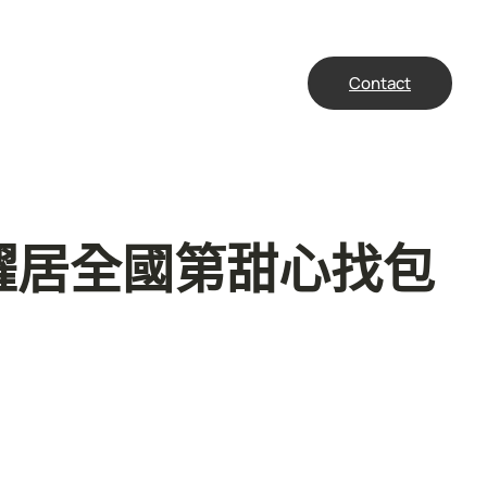
Contact
躍居全國第甜心找包