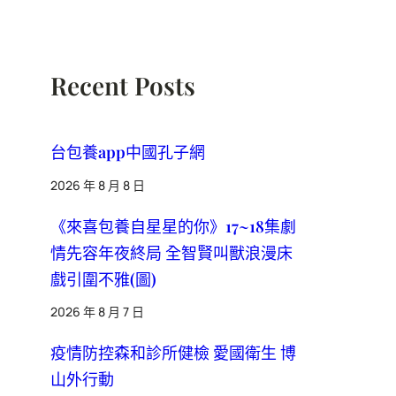
Recent Posts
台包養app中國孔子網
2026 年 8 月 8 日
《來喜包養自星星的你》17~18集劇
情先容年夜終局 全智賢叫獸浪漫床
戲引圍不雅(圖)
2026 年 8 月 7 日
疫情防控森和診所健檢 愛國衛生 博
山外行動