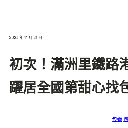
2023 年 11 月 21 日
初次！滿洲里鐵路
躍居全國第甜心找
包養