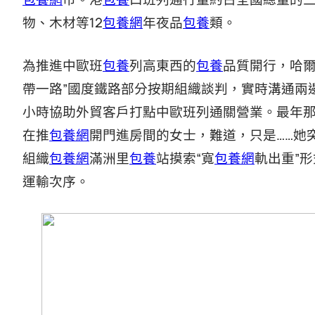
物、木材等12
包養網
年夜品
包養
類。
為推進中歐班
包養
列高東西的
包養
品質開行，哈爾
帶一路”國度鐵路部分按期組織談判，實時溝通兩
小時協助外貿客戶打點中歐班列通關營業。最年那
在推
包養網
開門進房間的女士，難道，只是……她
組織
包養網
滿洲里
包養
站摸索“寬
包養網
軌出重”
運輸次序。