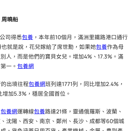
員 周曉船
公司得悉
包養
，本年前10個月，滿洲里鐵路港口通行
分辨也就是說，花兒嫁給了席世勳，如果她
包養
作為母
別人，而是他們的寶貝女兒。增加4%、17.3%。滿
國第一。
包養網
行的出境往程
包養網
班列達1771列，同比增加2.4%，
比增加5.3%，穩居全國首位。
列
包養網
運轉線
包養
路達21條，靈通俄羅斯、波蘭、
、沈陽、西安、南京、鄭州、長沙、成都等60個城
三成，貨色涵蓋日用百貨、產業機械、金屬、農副產