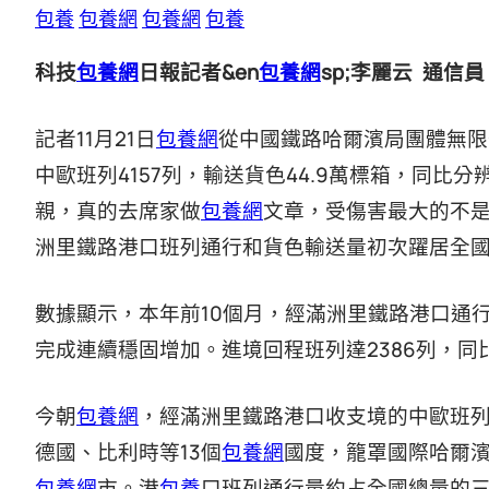
包養
包養網
包養網
包養
科技
包養網
日報記者&en
包養網
sp;李麗云 通信
記者11月21日
包養網
從中國鐵路哈爾濱局團體無限
中歐班列4157列，輸送貨色44.9萬標箱，同比
親，真的去席家做
包養網
文章，受傷害最大的不是
洲里鐵路港口班列通行和貨色輸送量初次躍居全
數據顯示，本年前10個月，經滿洲里鐵路港口通
完成連續穩固增加。進境回程班列達2386列，同
今朝
包養網
，經滿洲里鐵路港口收支境的中歐班
德國、比利時等13個
包養網
國度，籠罩國際哈爾濱
包養網
市。港
包養
口班列通行量約占全國總量的