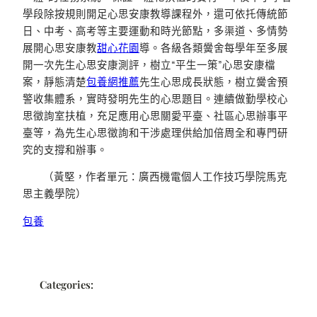
學段除按規則開足心思安康教導課程外，還可依托傳統節
日、中考、高考等主要運動和時光節點，多渠道、多情勢
展開心思安康教
甜心花園
導。各級各類黌舍每學年至多展
開一次先生心思安康測評，樹立“平生一策”心思安康檔
案，靜態清楚
包養網推薦
先生心思成長狀態，樹立黌舍預
警收集體系，實時發明先生的心思題目。連續做勤學校心
思徵詢室扶植，充足應用心思關愛平臺、社區心思辦事平
臺等，為先生心思徵詢和干涉處理供給加倍周全和專門研
究的支撐和辦事。
（
黃
堅，
作者單元：廣西機電個人工作技巧學院馬克
思主義學院
）
包養
Categories: