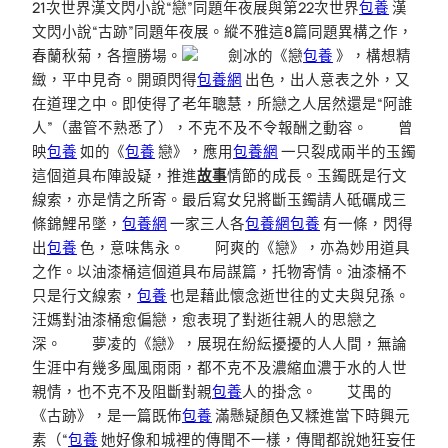
21次世界漢文閃小說“戀”同題年夜展與第22次世界
包養
漢
文閃小說“古跡”同題年夜展。縱不雅這8篇同題異構之作，
春蘭秋菊，各擅勝場。
劍冰的《戀
包養
》，構想精
緻，平中見奇。開頭閃得
包養網
出色，出人意表之外，又
在道理之中。即使得了老年聰慧，所戀之人居然還是“阿誰
人”（盡管不熟悉了），不克不及不令報酬之動容。 曾
映
包養
如的《
包養
戀》，應用
包養網
一只裂成兩半的玉鐲
這個道具布陣設疑，推進
故事
情節的成長。玉鐲既是行文
線索，亦是情之所寄。最后寫女兒將斷玉鐲請人砥礪成三
條錦鯉吊墜，
包養網
一家三人各
包養網
包養
有一條，閃得
出
包養
色，意味雋永。 阿爽的《戀》，亦為妙用道具
之作。以油漆桶這個道具布局謀篇，托物寄情。油漆桶不
只是行文線索，
包養
也是藉此懷念逝世往的丈夫與兒孫。
汪媽對油漆桶愈偏戀，愈表現了對逝往親人的思戀之
深。 夢凌的《戀》，展現在紛紜擾擾的人人間，無論
生涯中有幾多風風雨雨，都不克不及濃縮血濃于水的人世
親情，也不克不及阻斷對親
包養
人的掛念。 艾禺的
《古跡》，是一篇既佈
包養
滿懸疑顏色又糅進當下時興元
素（“
包養
她好像和城裡的傳聞不一樣，傳聞都說她狂妄任