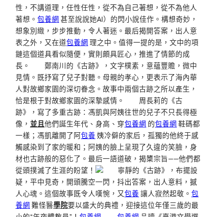
性，不講道理，任性任性，從不為自己著想，從不為他人
著想。
包養網
甚至說說她AI）的閃小說佳作。構想奇妙，
想象別緻，步步推動，令人著迷。最后揭開答案，出人意
表之外，又在道
包養網
理之中。值得一提的是，文中的項
鏈這個道具看似隨便，實則頗具匠心，推進了情節的成
長。 鄭南川的《古跡》，文字樸素，意蘊豐贍，微中
見情。既抒寫了兒子對聽。母親的孝心，更表示了海內華
人對故鄉家園的深切眷念。故事中兩個古跡之所以產生，
恰是根于對故鄉家園的深摯感情。 周長莉的《古
跡》，寫了多重古跡：馮凱與阿姨往世的兒子不只長得極
像，
並且
他們誕生年代、身高、穿
包養網
的
包養網
鞋碼都
一樣；馮凱離開了阿
包養
姨冷僻的家后，孤獨的他終于感
觸感染到了家的暖和；阿姨的臉上呈現了久違的笑臉，身
材也古跡般的惡化了。最后一語道破，揭橥宗旨——他們都
從頭撲滅了生涯的盼望！
寧靜的《古跡》，布擺設
疑，平中見奇，開頭騰空一閃，抖出答案，出人意料，撼
人心魂。這個故事既令人嘆惋，又
包養
讓人寂然起敬。
包
養網
難怪醫
學院
要以盛大的典禮，迎接這位年僅三歲的最
小的“年夜體教員”！
包養網
包養網
品讀《臺港文學選