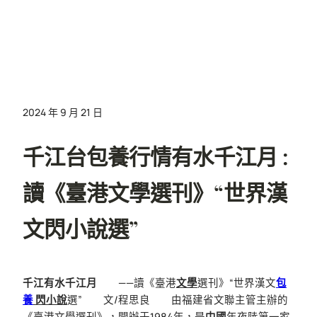
2024 年 9 月 21 日
千江台包養行情有水千江月 :
讀《臺港文學選刊》“世界漢
文閃小說選”
千江有水千江月
——讀《臺港
文學
選刊》“世界漢文
包
養
閃小說
選” 文/程思良 由福建省文聯主管主辦的
《臺港文學選刊》，開辦于1984年，是
中國
年夜陸第一家