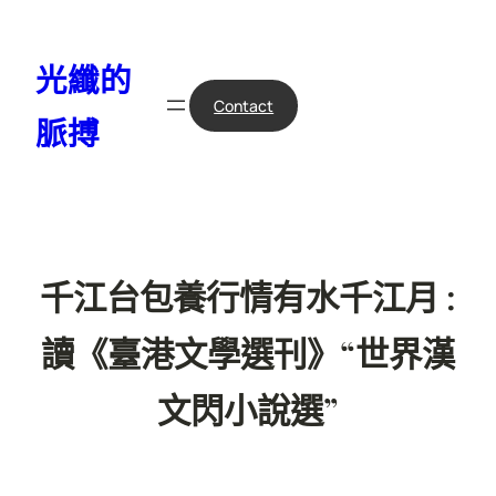
跳
至
光纖的
主
要
Contact
脈搏
內
容
千江台包養行情有水千江月 :
讀《臺港文學選刊》“世界漢
文閃小說選”