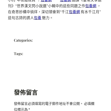
刊》“世界漢文閃小說選”小輯中的這些同題之作
包養網
，
在奇思妙構中徜徉，深切領會到“千江
包養網
有水千江月”
這句古詩的誘人
包養
魅力。
Categories:
Tags:
發佈留言
發佈留言必須填寫的電子郵件地址不會公開。
必填欄
位標示為
*