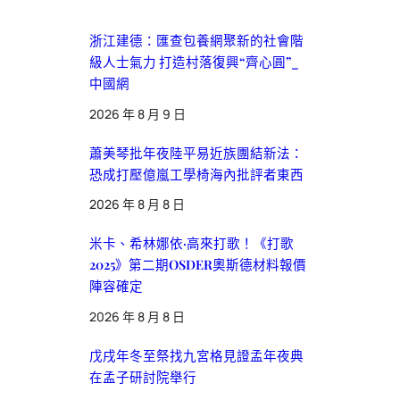
浙江建德：匯查包養網聚新的社會階
級人士氣力 打造村落復興“齊心圓”_
中國網
2026 年 8 月 9 日
蕭美琴批年夜陸平易近族團結新法：
恐成打壓億嵐工學椅海內批評者東西
2026 年 8 月 8 日
米卡、希林娜依·高來打歌！《打歌
2025》第二期OSDER奧斯德材料報價
陣容確定
2026 年 8 月 8 日
戊戌年冬至祭找九宮格見證孟年夜典
在孟子研討院舉行