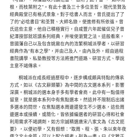
根，而枝葉附之”。有此十書及三十多位圣哲，現代圣賢及
經典殿堂已有格式景象。對于唸書人而言，曾氏提出了了
了的“必唸書目”和圣賢、大師名錄，使進修有所依循。曾
氏這些主意，他自己積極實行，自咸豐六年起催促兒子曾
紀澤按部就班讀系列經典，并唆使瀏覽之法。這般看來，
曾國藩自己以及包含姚鼐在內的浩繁桐城派學者，以研習
經典作為“有本之學”，并由己及人，由內及外，經由過程
書院講學、私塾教授等方法將進門道路、研習方式、學說
主意不竭傳承。
桐城派在成長經過歷程中，逐步構成頗具特點的傳承
方式，如以《古文辭類纂》為中間的古文選本系列，影響
深廣。桐城派的選本身手多有學者會商，此中有一點值得
留意，就是選本系列中有焦點選本，然這并不限制后出諸
多選本的問世，在焦點選本周邊還發生不少選本，這些周
邊選本或接續，或簡化，皆依據編選者的研習心得和社會
利用需求不竭調劑，如方宗誠精選唐宋八家文為《古文扼
要》，以便初學，又有假想：“取周、程、張、朱以來年夜
儒之文十余篇，可以上配六經者，列為一書，曰《文雅正