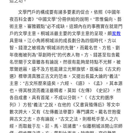
造之功。
文學門戶的構成要有諸多要素的促合，依照《中國年
夜百科全書》“中國文學”分冊供給的說明，“思惟偏向、藝
術主意、審雅觀點”必不成缺，這類內在的事務實在就是門
戶的文學主意。桐城派最主要的文學主意的呈現，頗
家教
具意味。江小角將桐城派的成長劃分為四個時代，方以
智、錢澄之被視為“桐城派的先聲”，而戴名世、方苞、劉
年夜櫆被列為“草創時代”的代表人物。方、錢甚至包含戴
名世關于文章雖各有論說，然很有能夠是特點不光鮮，被
眾聲遮蔽，遠不及方苞能建立光鮮旗號，既編出《古文約
選》標舉清真雅正古文的范本，又提出長篇大論的“義法”
主意：“古文所歷來遠矣，六經、《語》、《孟》，其本源
也。得其枝流而義法最精者，莫如《左傳》《史記》，然
各自成書，具有首尾，不成以分剟。”（《古文約選序
列》）方苞“義法”之說，在他的《又書貨殖傳后》等文中
數次誇大，又有《左傳義法舉要》專門講究。戴名世抱復
興古文之志，亦有論說，“古文之法，則根柢乎圣人之六
經，而取裁于左、莊、馬、班諸書”，似離桐城派開山宗師