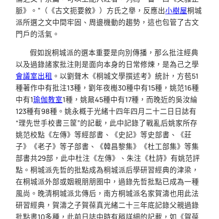
脈》。”（《古文扼要敘》）方氏之舉，反應出
小樹屋
桐城
派所選之文中間牢固、周邊機動的趨勢，這也包管了古文
門戶的活氣。
假如說桐城派的選本重要是向別傳播，那么批注經典
以及過錄諸家批注則是面向本身的日常修煉，是為己之學
會議室出租
。以劉聲木《桐城文學撰述考》統計，方苞51
種著作中有批注13種，劉年夜櫆30種中有15種，姚范16種
中有1
瑜伽教室
1種，姚鼐45種中有17種，而晚近的吳汝綸
123種有98種。姚永概于光緒十四年四月二十二日日誌有
“理先世手校書三筐”的記載，此中記錄了戰亂后姚家所存
姚范校點《左傳》等經部書、《史記》等史部書、《莊
子》《老子》等子部書、《韓昌黎集》《杜工部集》等集
部書共29部，此中杜注《左傳》、朱注《杜詩》有姚范評
點。桐城派先哲的批點成為桐城派后學研習經典的津梁，
在桐城派外部或姻親朋朋圈中，過錄先哲批點已成為一種
風尚。晚清桐城派北傳后，南方桐城派名家賀濤也用此法
研習經典，賀濤之子賀葆真光緒二十三年底記錄父親過錄
批點書10多種，此前日誌中時有稍詳細的記載，如《賀葆