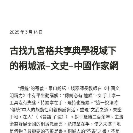
2025 年 3 月 14 日
古找九宮格共享典學視域下
的桐城派–文史–中國作家網
“傳統”的寄義，眾口紛紜。錢穆師長教師在《中國文
明精力》中有平生動講解：“傳統必有‘連續’，如手上拿一
工具沒有失落，持續拿在手，是持也是續。”這一說法將
“傳統”中人的能動性和義務感謝活，重現“文武之道，未墜
于地，在人”（《論語·子張》）。對于延續二百余年、主流
余裔舒展全國的桐城派而言，能持拿在手、使之未墜于地
是何物？最扼要的答覆是書。桐城人的“不丟”之書，不是