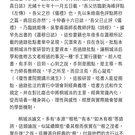
真日誌》光緒十七年十一月五日載，“吾父仿臨劉海峰評點
《左傳》。吾父之抄《儀禮》也，先以朱綠兩色評點將抄
之篇，病目后亦然”；十仲春十六日誌，“吾父已止評《儀
禮》，乃臨姚姬傳、吳摯甫兩師長教師評點《詩經》”。據
早先出書的《蕭穆日誌》，這些要籍也年夜多在蕭穆所記
載的過錄批點書單中呈現。沉潛來去，自在含玩，批點本
是桐城派作家研習的主要資本，而過錄批點，讓桐城派后
學和進修古文者經過的事況一種“手工實行運動”。前人唸
書，有手到、目到、心到之說，手到是圈點，是主導，熊
十力師長教師說，“手之所至，而目注焉，而心凝焉”
（《復性書院開講示諸生》）。這般研習，唸書人能從圈
點、過錄批注的實行中領會到經典義理、唸書方式和作文
規定，并在對比磨合中將桐城派的主意、經典常識內化，
從而培養一種身與心、理性與感性、經歷與實際融會發展
的學藝機制。
桐城派論文，多有“本源”“根柢”“有本”“如木有根”等語
詞，這類論說，似延續韓愈“養其根而俟實在”“根之茂者，
實在遂”之說。這種源自經典的“根”，付與他們的言行以不