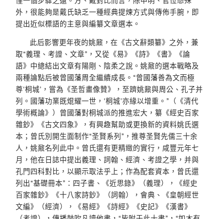
僅一個步驟之遠。方、戴對比而言，除申明、官位懸殊
外，很能夠是戴氏缺乏一種經典提煉方式與傳佈手腕，即
提出近似標語的主意與編纂文章選本。
此后影響更年夜的姚鼐，在《古文辭類纂》之外，兼
取“義理、考證、文章”，又從《易》《詩》《書》《論
語》中總結出文章有陽剛、陰柔之說。姚鼐的選本戰略及
兩種論點后被曾國藩周全繼續成長。“曾國藩善為文而極
尊‘桐城’，嘗為《圣哲畫像贊》，至躋姚鼐與周公、孔子并
列。國藩功業既焜耀一世，‘桐城’亦緣以增重。”（《清代
學術概論》）曾國藩對桐城派的推進宏大，纂《經史百家
雜鈔》《古文四象》，有興趣幫助或更換新的資料姚氏選
本；曾氏別開生面制作“圣賢系列”，推尊圣賢先儒三十余
人，姚鼐名列此中。曾氏還有更精緻的實行，咸豐元年七
月，他在日誌中提出義理、詞翰、經濟、考證之學，并與
孔門四科對比，以顯示取法乎上；作為配套資本，曾氏還
列出“基礎冊本”：四子書、《近思錄》（義理），《經史
百家雜鈔》《十八家詩鈔》（詞翰），會典、《皇朝經世
文編》（經濟），《易經》《詩經》《史記》《漢書》
（考證），傳播鼓吹凡讀他書，“皆附于此十書”，“如木有