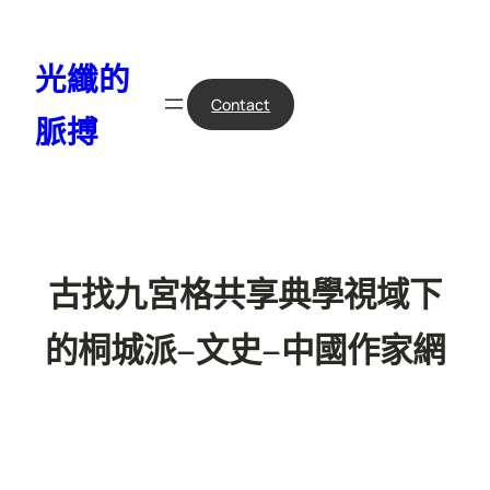
跳
至
光纖的
主
要
Contact
脈搏
內
容
古找九宮格共享典學視域下
的桐城派–文史–中國作家網