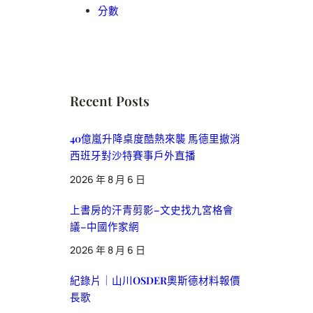
分數
Recent Posts
40億嵐升降桌度酷熱來襲 馬德里撤消
西班牙對沙特賽事戶外直播
2026 年 8 月 6 日
上書房的汗青剪影–文史找九宮格會
議–中國作家網
2026 年 8 月 6 日
紀錄片｜山川OSDER奧斯德材料報價
長歌