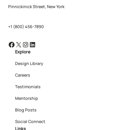
Pinnickinick Street, New York
+1 (800) 456-7890
Facebook
X
Instagram
LinkedIn
Explore
Design Library
Careers
Testimonials
Mentorship
Blog Posts
Social Connect
Links