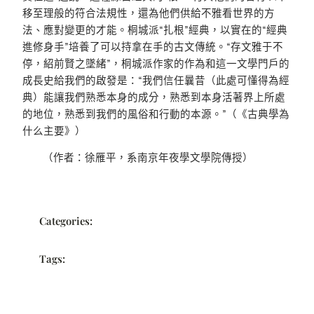
移至理般的符合法規性，還為他們供給不雅看世界的方
法、應對變更的才能。桐城派“扎根”經典，以實在的“經典
進修身手”培養了可以持拿在手的古文傳統。“存文雅于不
停，紹前賢之墜緒”，桐城派作家的作為和這一文學門戶的
成長史給我們的啟發是：“我們信任曩昔（此處可懂得為經
典）能讓我們熟悉本身的成分，熟悉到本身活著界上所處
的地位，熟悉到我們的風俗和行動的本源。”（《古典學為
什么主要》）
（作者：徐雁平，系南京年夜學文學院傳授）
Categories:
Tags: