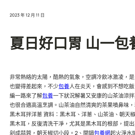
2023 年 12 月 11 日
夏日好口胃 山一包
非常熱絡的太陽，酷熱的氣象，空調冷飲冰激凌，是
也變得差起來，不少
包養
人在炎天，會感到不想吃飯
編一路來了解
包養
一下狀況解暑又安康的山茶油涼拌
也很合適高溫烹調。山茶油自然清爽的茶果噴鼻味，
黑木耳拌洋蔥
資料：黑木耳、洋蔥、山茶油、朝天
黑木耳，反復清洗干凈，尤其是黑木耳的根部，提出
2
剁成蒜蓉，朝天椒切小段。
、開鍋
包養網
起火淨水