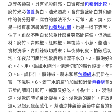
瓜等各類菜，具有光彩鮮亮、口胃爽滑
包養網比較
，
腐竹光彩
包養
黃白、油光透亮，含有豐盛卵白質和礦
中的養分冠軍。腐竹的做法不少，可葷、素、燒、炒
是一道夏季消暑涼菜
包養甜心網
，也是一道下酒席，
住了。雖然不明白女兒為什麼會突然問這個，但她認
材：腐竹、青辣椒、紅辣椒、年夜蒜、小蔥、醬油、
食材洗凈，青紅辣椒切成末；年夜蒜剝皮，拍破后切
3
泡，年夜部門腐竹泡軟后撈出瀝干水分。
、將泡好
4
心。
、用小鍋加水燒開，倒進切好的腐竹焯燙，年
5
分。
、調料汁，將辣椒、蒜末和蔥
包養網
末混雜在
6
嘗一下滋味。
、瀝干水的腐竹加鹽和過量
包養網
醬
1
五步的調料汁即可，都雅又好吃。
小貼士：
、浸泡
2
涼，浸軟的時光會比擬長。
、浸軟后的腐竹，再放
還可以起到殺菌感化。
茶油涼拌蘆筍
蘆筍中富含的