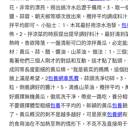
3
花，非常的漂亮。撈出過冷水后瀝干備用。
、取一
鹽、蒜蓉、朝天椒等順次放出來，攪拌平均調成料汁
1
拌平均即可。
小貼士：
、木耳最好用涼水泡發，
包
2
佈。
、拌涼菜的時辰提出提早調好料汁，最好澆到
熱時，食欲降落，一盤清新可口的涼拌黃瓜，必定能
1
材：黃瓜、蒜、醋、醬油、山茶油。
做法：
、三個
看著他們三個人剛才的對話和互動，這才點了點頭，
“我是裴奕的媽媽，這個
成同等長度鉅細的黃瓜條。
臉上滿是希望。2
包養網車馬費
3
、蒜頭洗凈切碎。
、
5
粒，倒進調好的醬汁。
、滴進山茶油，攪拌平均，
好選擇無機黃瓜，徹底洗干凈，帶皮一路吃，養分相
不要選擇體型粗細
包養
不平均的。新穎的黃瓜
包養
碧
了。黃瓜概況的刺不是越多越好，可是原來
包養網
有
的食用油在不加熱至熟的情形下，不克不及直接用于