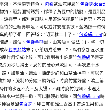
包養
包養網dcard
平淡、不清淡等特色。
茶油涼拌腐竹
物資，還能彌補鈣質，稀釋了黃豆中的精髓，是豆制品
、涼拌等，都別有風味。用茶油涼拌腐竹這道菜，不只
藍媽媽一時愣
腐竹的豆噴鼻味足，可以或許安慰食欲。
真的想了想，回答道：“明天就二十了。”
包養網dcard
食
1
陳醋、蠔油、
包養金額
鹽、山茶油。
做法：
、將一切
2
成蒜
包養網站
末；小蔥切成蔥末。
、腐竹參加溫水浸
的腐竹斜切成小段，可以看到有少許腐竹
包養網
仍是硬
夜約
秒后撈出，腐竹的硬心煮軟即可，再次瀝干水
30
一路，加醬油、蠔油、陳醋少許和山茶油拌勻，可以先
油拌勻，腌制
分鐘。腌好后，將腐竹擺好盤，澆上第
10
腐竹的水溫不克不及太燙，不難將腐竹泡爛，水溫太
進熱水中焯燙一遍，可以將硬心焯熟，同
包養網dcard
時
多種氨基酸
包養網
、卵白質和維生素高于普通生果和蔬