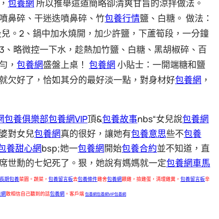
包養網
，
所以推舉這道簡略卻清爽甘旨的涼拌做法。
噴鼻碎、干迷迭噴鼻碎、竹
包養行情
鹽、白糖。
做法：
2
段兒。
、鍋中加水燒開，加少許鹽，下蘆筍段，一分鐘
3
、略微控一下水，趁熱加竹鹽、白糖、黑胡椒碎、百
包養網
勻，
包養網
盛盤上桌！
小貼士：一開端糖和鹽
就欠好了，恰如其分的最好淡一點，對身材好
包養網
，
網
包養俱樂部
包養網VIP
頂&
包養故事
nbs“女兒說
包養網
婆對女兒
包養網
真的很好，讓她有
包養意思
些不
包養
包養甜心網
bsp;她一
包養網
開始
包養合約
並不知道，直
席世勳的七妃死了。狠，她說有媽媽就一定
包養網車馬
長期包養
菜園。蔬菜，
包養留言板
去
包養條件
雞舍
包養網
餵雞，撿雞蛋，清理雞糞，
包養留言板
辛
養網
敢相信自己聽到的話
包養網
。客戶端
包養網
包養網VIP
包養網