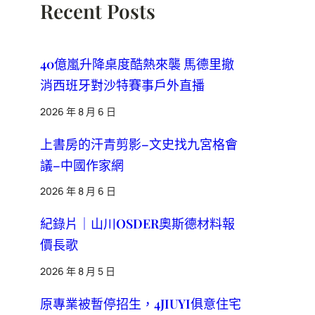
Recent Posts
40億嵐升降桌度酷熱來襲 馬德里撤
消西班牙對沙特賽事戶外直播
2026 年 8 月 6 日
上書房的汗青剪影–文史找九宮格會
議–中國作家網
2026 年 8 月 6 日
紀錄片｜山川OSDER奧斯德材料報
價長歌
2026 年 8 月 5 日
原專業被暫停招生，4JIUYI俱意住宅