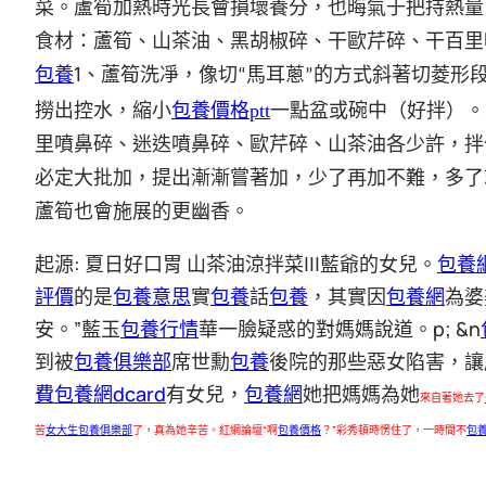
菜。蘆筍加熱時光長會損壞養分，也晦氣于把持熱量
食材：蘆筍、山茶油、黑胡椒碎、干歐芹碎、干百里
包養
1
、蘆筍洗凈，像切
馬耳蔥
的方式斜著切菱形
“
”
撈出控水，縮小
包養價格ptt
一點盆或碗中（好拌）。
里噴鼻碎、迷迭噴鼻碎、歐芹碎、山茶油各少許，拌
必定大批加，提出漸漸嘗著加，少了再加不難，多了
蘆筍也會施展的更幽香。
起源: 夏日好口胃 山茶油涼拌菜|||藍爺的女兒。
包養
評價
的是
包養意思
實
包養
話
包養
，其實因
包養網
為婆
安。”藍玉
包養行情
華一臉疑惑的對媽媽說道。p; &n
到被
包養俱樂部
席世勳
包養
後院的那些惡女陷害，讓
費
包養網dcard
有女兒，
包養網
她把媽媽為她
來自著她去了
苦
女大生包養俱樂部
了，真為她辛苦。紅網論壇“啊
包養價格
？”彩秀頓時愣住了，一時間不
包