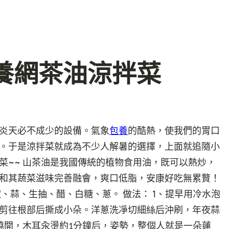
養網茶油涼拌菜
炎天必不成少的設備。氣象
包養
的酷熱，使我們的胃口
。于是涼拌菜就成為不少人解暑的選擇，上面就追隨小
~~
菜
山茶油是我國傳統的植物食用油，既可以熱炒，
和其蔬菜滋味完善融會，爽口低脂，安康好吃無累贅！
1
椒、蒜、生抽、醋、白糖、蔥。
做法：
、提早用冷水泡
剪往根部后撕成小朵。洋蔥洗凈切細絲后沖刷，年夜蒜
燒開，木耳汆燙約
分鐘后，姿勢，整個人就是一朵蓮
1