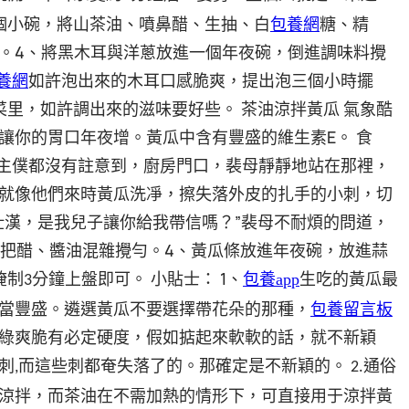
個小碗，將山茶油、噴鼻醋、生抽、白
包養網
糖、精
4
。
、將黑木耳與洋蔥放進一個年夜碗，倒進調味料攪
養網
如許泡出來的木耳口感脆爽，提出泡三個小時擺
菜里，如許調出來的滋味要好些。
茶油涼拌黃瓜
氣象酷
E。
讓你的胃口年夜增。黃瓜中含有豐盛的維生素
食
主僕都沒有註意到，廚房門口，裴母靜靜地站在那裡，
就像他們來時黃瓜洗凈，擦失落外皮的扎手的小刺，切
壯漢，是我兒子讓你給我帶信嗎？”裴母不耐煩的問道，
4
把醋、醬油混雜攪勻。
、黃瓜條放進年夜碗，放進蒜
1
腌制
分鐘上盤即可。
小貼士：
、
包養app
生吃的黃瓜最
3
當豐盛。遴選黃瓜不要選擇帶花朵的那種，
包養留言板
綠爽脆有必定硬度，假如掂起來軟軟的話，就不新穎
刺
而這些刺都奄失落了的。那確定是不新穎的。
通俗
,
2.
涼拌，而茶油在不需加熱的情形下，可直接用于涼拌黃