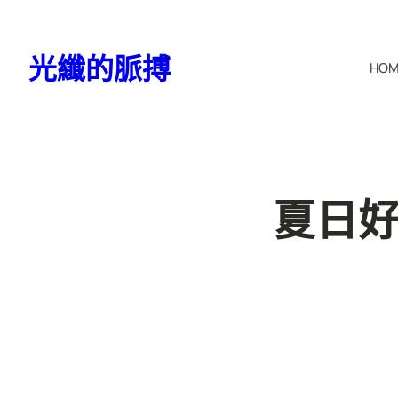
跳
至
光纖的脈搏
HO
主
要
內
容
夏日好