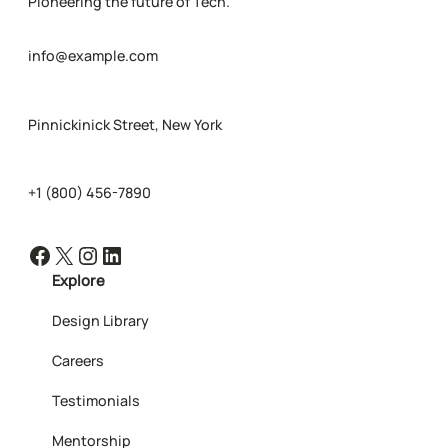
Pioneering the future of Tech.
info@example.com
Pinnickinick Street, New York
+1 (800) 456-7890
Facebook
X
Instagram
LinkedIn
Explore
Design Library
Careers
Testimonials
Mentorship