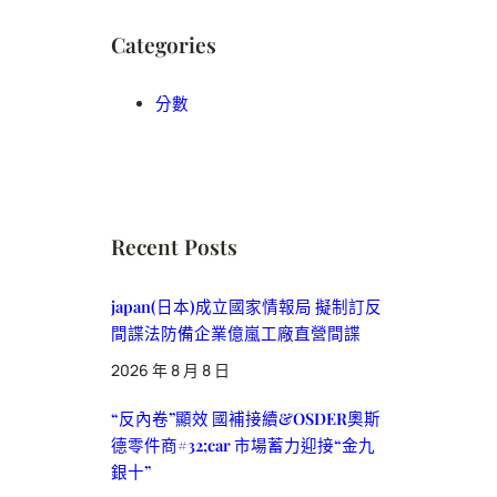
Categories
分數
Recent Posts
japan(日本)成立國家情報局 擬制訂反
間諜法防備企業億嵐工廠直營間諜
2026 年 8 月 8 日
“反內卷”顯效 國補接續&OSDER奧斯
德零件商#32;car 市場蓄力迎接“金九
銀十”