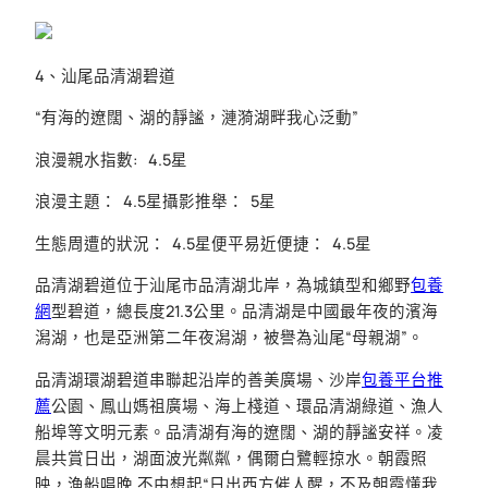
4、汕尾品清湖碧道
“有海的遼闊、湖的靜謐，漣漪湖畔我心泛動”
浪漫親水指數: 4.5星
浪漫主題： 4.5星攝影推舉： 5星
生態周遭的狀況： 4.5星便平易近便捷： 4.5星
品清湖碧道位于汕尾市品清湖北岸，為城鎮型和鄉野
包養
網
型碧道，總長度21.3公里。品清湖是中國最年夜的濱海
潟湖，也是亞洲第二年夜潟湖，被譽為汕尾“母親湖”。
品清湖環湖碧道串聯起沿岸的善美廣場、沙岸
包養平台推
薦
公園、鳳山媽祖廣場、海上棧道、環品清湖綠道、漁人
船埠等文明元素。品清湖有海的遼闊、湖的靜謐安祥。凌
晨共賞日出，湖面波光粼粼，偶爾白鷺輕掠水。朝霞照
映，漁船唱晚,不由想起“日出西方催人醒，不及朝霞懂我