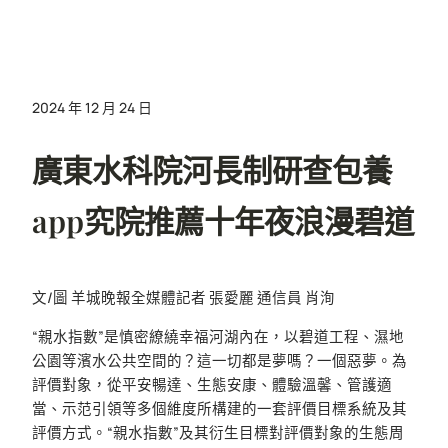
2024 年 12 月 24 日
廣東水科院河長制研查包養
app究院推薦十年夜浪漫碧道
文/圖 羊城晚報全媒體記者 張愛麗 通信員 肖洵
“親水指數”是慎密繚繞幸福河湖內在，以碧道工程、濕地
公園等濱水公共空間的？這一切都是夢嗎？一個惡夢。為
評價對象，從平安暢達、生態安康、體驗溫馨、管護適
當、示范引領等多個維度所構建的一套評價目標系統及其
評價方式。“親水指數”及其衍生目標對評價對象的生態周