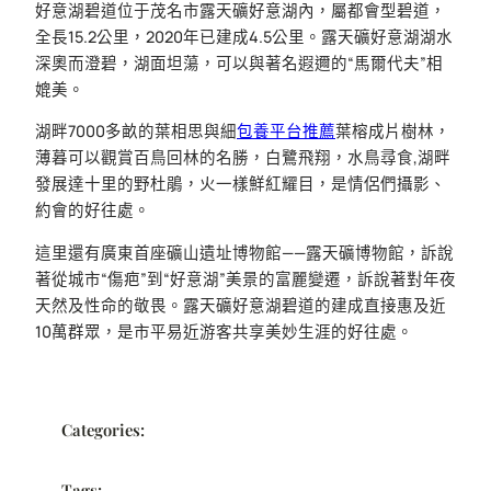
好意湖碧道位于茂名市露天礦好意湖內，屬都會型碧道，
全長15.2公里，2020年已建成4.5公里。露天礦好意湖湖水
深奧而澄碧，湖面坦蕩，可以與著名遐邇的“馬爾代夫”相
媲美。
湖畔7000多畝的葉相思與細
包養平台推薦
葉榕成片樹林，
薄暮可以觀賞百鳥回林的名勝，白鷺飛翔，水鳥尋食,湖畔
發展達十里的野杜鵑，火一樣鮮紅耀目，是情侶們攝影、
約會的好往處。
這里還有廣東首座礦山遺址博物館——露天礦博物館，訴說
著從城市“傷疤”到“好意湖”美景的富麗變遷，訴說著對年夜
天然及性命的敬畏。露天礦好意湖碧道的建成直接惠及近
10萬群眾，是市平易近游客共享美妙生涯的好往處。
Categories:
Tags: