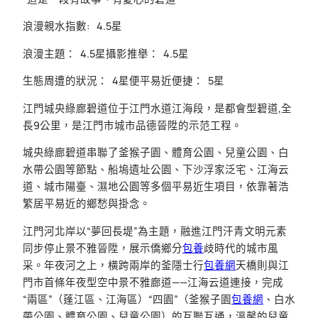
浪漫親水指數: 4.5星
浪漫主題： 4.5星攝影推舉： 4.5星
生態周遭的狀況： 4星便平易近便捷： 5星
江門城央綠廊碧道位于江門水道江海段，是都會型碧道,全
長9公里，是江門市城市品德晉陞的示范工程。
城央綠廊碧道串聯了釜猴子園、體育公園、兒童公園、白
水帶公園等節點、船塢遺址公園、下沙浮家泛宅、江海云
道、城市陽臺、濕地公園等多個平易近生項目，依靠著浩
繁居平易近的鄉愁與掛念。
江門河北岸以“夢回長堤”為主題，融進江門汗青文明元素
同步停止景不雅晉陞，展示僑鄉分
包養
歧時代的城市風
采。年夜河之上，橫跨兩岸的釜隱士行
包養網
天橋則與江
門市首條年夜型空中景不雅廊道——江海云道連接，完成
“兩區”（蓬江區、江海區）“四園”（釜猴子園
包養網
、白水
帶公園、體育公園、兒童公園）的互聯互通，溫馨的兒童