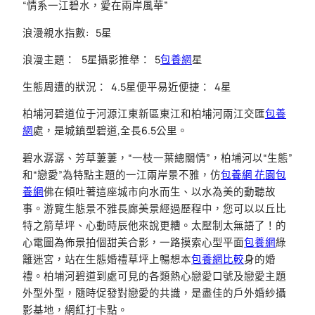
“情系一江碧水，愛在兩岸風華”
浪漫親水指數: 5星
浪漫主題： 5星攝影推舉： 5
包養網
星
生態周遭的狀況： 4.5星便平易近便捷： 4星
柏埔河碧道位于河源江東新區東江和柏埔河兩江交匯
包養
網
處，是城鎮型碧道,全長6.5公里。
碧水潺潺、芳草萋萋，“一枝一葉總關情”，柏埔河以“生態”
和“戀愛”為特點主題的一江兩岸景不雅，仿
包養網 花園
包
養網
佛在傾吐著這座城市向水而生、以水為美的動聽故
事。游覽生態景不雅長廊美景經過歷程中，您可以以丘比
特之箭草坪、心動時辰他來說更糟。太壓制太無語了！的
心電圖為佈景拍個甜美合影，一路摸索心型平面
包養網
綠
籬迷宮，站在生態婚禮草坪上暢想本
包養網比較
身的婚
禮。柏埔河碧道到處可見的各類熱心戀愛口號及戀愛主題
外型外型，隨時促發對戀愛的共識，是盡佳的戶外婚紗攝
影基地，網紅打卡點。