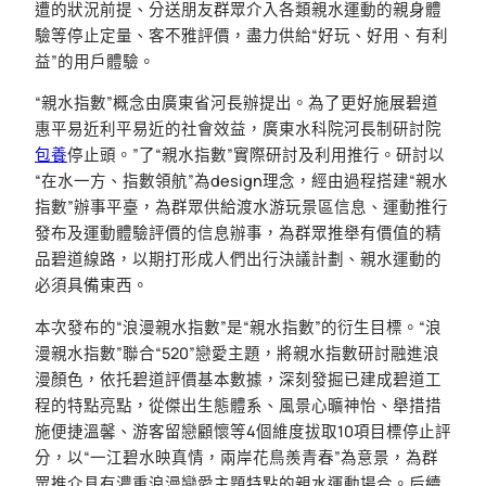
遭的狀況前提、分送朋友群眾介入各類親水運動的親身體
驗等停止定量、客不雅評價，盡力供給“好玩、好用、有利
益”的用戶體驗。
“親水指數”概念由廣東省河長辦提出。為了更好施展碧道
惠平易近利平易近的社會效益，廣東水科院河長制研討院
包養
停止頭。”了“親水指數”實際研討及利用推行。研討以
“在水一方、指數領航”為design理念，經由過程搭建“親水
指數”辦事平臺，為群眾供給渡水游玩景區信息、運動推行
發布及運動體驗評價的信息辦事，為群眾推舉有價值的精
品碧道線路，以期打形成人們出行決議計劃、親水運動的
必須具備東西。
本次發布的“浪漫親水指數”是“親水指數”的衍生目標。“浪
漫親水指數”聯合“520”戀愛主題，將親水指數研討融進浪
漫顏色，依托碧道評價基本數據，深刻發掘已建成碧道工
程的特點亮點，從傑出生態體系、風景心曠神怡、舉措措
施便捷溫馨、游客留戀顧懷等4個維度拔取10項目標停止評
分，以“一江碧水映真情，兩岸花鳥羨青春”為意景，為群
眾推介具有濃重浪漫戀愛主題特點的親水運動場合。后續