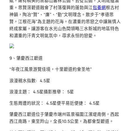
賦，建有精美的昆都山叢林公園、云從公園，文明底蘊濃
重。思賢滘碧道融會了村落復興的蓬勃與江
包養網
根古村
神韻，陶冶“賢”、“廉”、“勤”文明理念。散步于“孝德思
賢，江根花海”為主題的花海，在濃重的思戀之中讓無情人
終成家屬，讓游客在水光山色間領略三水新城的地區特色
和濃重的汗青文明氣氛中，尋求永恒的戀愛。
9、肇慶西江碧道
“年夜江風景游覽佳境，十里碧道約會圣地”
浪漫親水指數: 4.5星
浪漫主題： 4.5星攝影推舉： 5星
生態周遭的狀況： 4.5星便平易近便捷： 4.5星
肇慶西江碧道位于肇慶市端州區景福圍江濱堤南側，西起
西江南路，東至羚山，全長10.5公里，為都會型碧道。