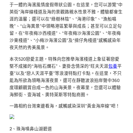
于一體的海濱風情度假帶狀公園。在這里，您可以游覽“中
英街”海岸線棧道及海的景觀路親水性景不雅，體驗都會生
涯的溫馨；還可以在“綠樹林陰”、“海港印象”、“漁船唱
晚”、“山海異景”中領略港區繁華與成長；甚至可以立足勾
留，在“年夜梅沙西棧道”、“年夜梅沙海濱公園”、“年夜梅
沙東棧道”、“小梅沙海濱公園”及“揹仔角棧道”感觸感染年
夜天然的秀美風景。
本次520戀愛主題，特殊向您推舉海濱棧道上象征著戀愛
堅不成摧的“海枯石爛石”、妻掛念情深的“旺夫天涯
包養
平
臺”以及“戀人天涯平臺”等浪漫特點打卡點。在這里，不只
能為所欲為領略海濱夜景，還可在靜聽波浪拍岸聲中360
度環顧觀賞自成一色的山海美景。夜幕里，您還可以體驗
海鮮街、壹海城、奧特萊斯等特點商圈。
一路相約台灣東邊看海，感觸感染深圳”黃金海岸線”吧！
2、珠海噴鼻山湖碧道