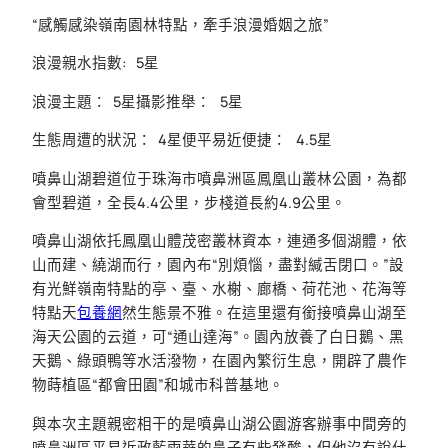
“感觸感染嶺南園林特點，牽手浪漫婚姻之旅”
浪漫親水指數: 5星
浪漫主題： 5星攝影推舉： 5星
生態周遭的狀況： 4星便平易近便捷： 4.5星
噴鼻山湖碧道位于珠海市噴鼻洲區鳳凰山叢林公園，為都
會型碧道，全長4.4公里，步棧道長約4.9公里。
噴鼻山湖依托鳳凰山體茂密叢林資本，連通多個湖體，依
山而建、繞湖而行，園內布“別煩惱，盡對緘舌閉口。”設
有光鮮嶺南特點的亭、臺、水榭、廊橋、荷花池、花海等
特點天
包養網
然生態景不雅。在這里還有銜接噴鼻山湖至
海天公園的云道，可“通山達海”。園內放養了白日鵝、黑
天鵝、綠頭鴨等水活潑物，在園內繁衍生息，開辟了農作
物蒔植區“都會田園”和城市科普基地。
與本次主題親密相干的是噴鼻山湖公園游客辦事中間旁的
噴鼻洲區平易近政藍雨華的鼻子有些發酸，但他沒有說什