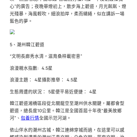
心”的廣告；夜晚華燈初上，散步海上碧道，月光粼粼、燈
光殘暴，海風輕吹，細浪拍岸，柔而繾綣，似在講訴一場
藍色的夢。
5、潮州韓江碧道
“文明長廊秀水清，滋育桑梓載密意”
浪漫親水指數: 4.5星
浪漫主題： 4星攝影推舉： 4.5星
生態周遭的狀況： 5星便平易近便捷： 4星
韓江碧道湘橋區段從北關龍空至潮州供水關鍵，屬都會型
碧道，總長度10公里。韓江是全國首屆十年夜“最美故鄉
河”、
包養行情
全國示范河湖。
依山伴水的潮州古城，韓江連綿穿城而過，在這里可以感