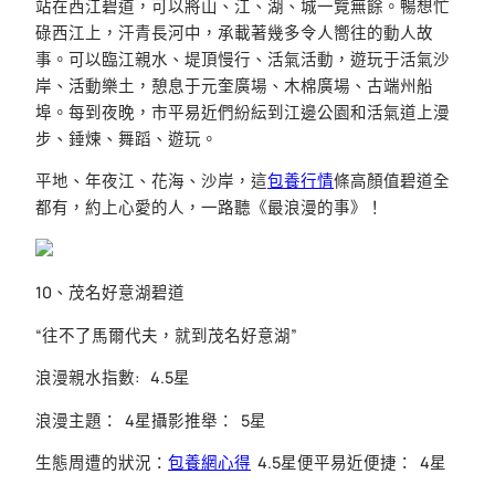
站在西江碧道，可以將山、江、湖、城一覽無餘。暢想忙
碌西江上，汗青長河中，承載著幾多令人嚮往的動人故
事。可以臨江親水、堤頂慢行、活氣活動，遊玩于活氣沙
岸、活動樂土，憩息于元奎廣場、木棉廣場、古端州船
埠。每到夜晚，市平易近們紛紜到江邊公園和活氣道上漫
步、錘煉、舞蹈、遊玩。
平地、年夜江、花海、沙岸，這
包養行情
條高顏值碧道全
都有，約上心愛的人，一路聽《最浪漫的事》！
10、茂名好意湖碧道
“往不了馬爾代夫，就到茂名好意湖”
浪漫親水指數: 4.5星
浪漫主題： 4星攝影推舉： 5星
生態周遭的狀況：
包養網心得
4.5星便平易近便捷： 4星