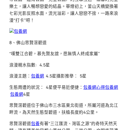
樂土，讓人暢想戀愛的結晶。華燈初上，釜山天橋變換著
七彩光影反照水面，流光溢彩，讓人戀戀不捨，一路來浪
漫“打卡”吧！
包養網
8、佛山思賢滘碧道
“嘆雙江合碧，慕先賢友誼，愿無情人終成家屬”
浪漫親水指數: 4.5星
浪漫主題：
包養網
4.5星攝影推舉： 5星
生態周遭的狀況： 4星便平易近便捷：
包養網心得
包養網
包養網
4星
思賢滘碧道位于佛山市三水區東北街道，所屬河道為北江
畔流，為天然生態型碧道，扶植長度約4公里。
思賢滘碧道
包養
有著“三江匯流、灣區之源”的奇特天然天