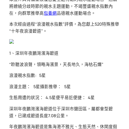
將繚繞分歧時節的親水主題運動，不竭豐盛親水指數內
在，向群眾推舉高
包養網
品德親水運動場合。
本次經由過程“浪漫親水指數”評價，為您獻上520特殊推舉
“十年夜浪漫碧道”。
1、深圳年夜鵬灣濱海碧道
“聆聽波浪聲，領略海濱景，天長地久，海枯石爛”
浪漫親水指數: 5星
浪漫主題： 5星攝影推舉： 5星
生態周遭的狀況： 4.5星便平易近便捷： 4星
深圳年夜鵬灣濱海碧道位于深圳市鹽田區，屬都會型碧
道，已建成碧道長度7.08公里。
年夜鵬灣濱海碧道是集海港不雅光、生態天然、休閑度假