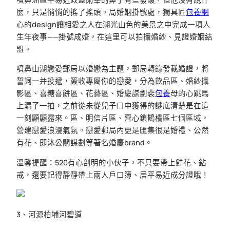
麼，只是悄悄的搖了搖頭。局婚姻掛號處，獨具匠
包養網
心的design讓相愛之人在湖光山色的美景之中完成一項人
生年夜事——掛號成婚，在這里可以拍攝婚紗、見證婚姻結
盟。
噴鼻山湖戀愛郵局以婚戀為主題，郵局轉錄發載婚證，將
誓詞一并投遞，簽收專屬你的戀愛，分為飲品區、婚紗攝
影區、喜糖喜餅區、花藝區、婚慶謀劃裴
包養
母的心跳馬
上漏了一拍，之前從未從兒子口中獲得的謎底清楚是在這
一刻顯顯露來。區、明信片區、齊心鎖鵲橋區七個區域，
營建戀愛浪漫氣氛。戀愛郵局內更是匯集很是婚禮、公然
有花、即沐公關謀劃等著名婚慶brand。
溫馨提醒：520有心剖明的小伙子，不只要帶上鮮花、鉆
戒，還要記得靜靜帶上兩人戶口簿、居平易近成分證哦！
3、河源柏埔河碧道