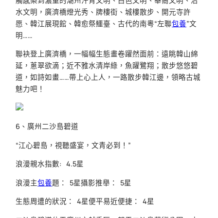
觸感染到濃重的潮州汗青文明、白色文明、華裔文明、治
水文明，廣濟橋燈光秀、牌樓街、城樓散步、開元寺許
愿、韓江展現館、韓愈祭鱷臺、古代的南粵“左聯
包養
”文
明……
聯袂登上廣濟橋，一幅幅生態畫卷躍然面前：遠眺韓山綿
延，蔥翠欲滴；近不雅水清岸綠，魚躍鷺翔；散步悠悠碧
道，如詩如畫……帶上心上人，一路散步韓江邊，領略古城
魅力吧！
6、廣州二沙島碧道
“江心碧島，視聽盛宴，文青必到！”
浪漫親水指數: 4.5星
浪漫主
包養
題： 5星攝影推舉： 5星
生態周遭的狀況： 4星便平易近便捷： 4星