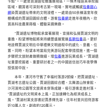
卡點”。一處是賈湖遺址維護展現區，一條木棧道貫串挖掘
區域，觀賞者可深刻考古第一現場，實地感觸感
包養甜心
網
染賈湖遺址帶來的文明浸禮。一處是由50余棟溫室年夜
棚構成的賈湖田園綜合體，游客
包養網
走進年夜棚內，欣
賞高科技農業蒔植、體驗采摘樂趣。
“賈湖遺址博物館承當著展現、宣揚和弘揚賈湖文明的
重擔，盼望博物館將來持續豐盛展覽展
長期包養
品，更好
地詮釋賈湖文明在中華禮樂文明過程中的感化、意義、位
置。同時，盼望本地當局完美游玩配套舉措措施，進一個
步驟把文旅財產做精做細，增
包養
進游玩業成長。”賈湖遺
址重要挖掘者、重要研討者之一的中國迷信技巧年夜學傳
授張居中說。
本年，漯河市守舊了幸福村落游2號線，把賈湖遺址、
賈湖考古遺址公園、賈湖田園綜合體、北舞渡山陜會館、
沙河濕地公園等文旅資本穿珠成鏈，吸引游客走進村落。
“賈湖遺址的文明資本上風，正加速轉化為經濟成長上
風。”賈湖村黨支部書記賈彥輝先容，往年村里共招待游客
近10萬人次，創收約120萬元。