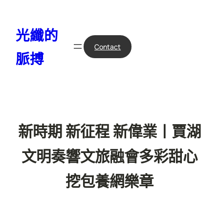
跳
至
光纖的
主
要
Contact
脈搏
內
容
新時期 新征程 新偉業丨賈湖
文明奏響文旅融會多彩甜心
挖包養網樂章