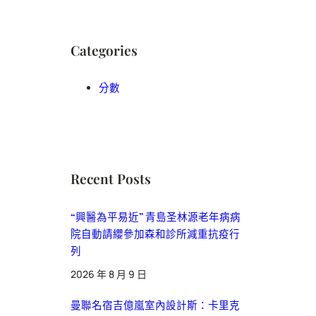
Categories
分數
Recent Posts
“興醫為平易近” 青島圣林源老年病病
院自動請纓參加森和診所減重抗疫行
列
2026 年 8 月 9 日
曼聯名宿吉億嵐室內設計斯：卡里克