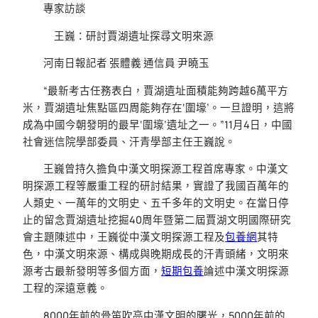
專家訪談
王巍：研討賈湖遺址探尋文明來源
河南日報記者 張體義 通信員 尹曉玉
“最新考古任務表白，賈湖遺址面積能夠跨越6萬平方
米，賈湖遺址焦點區四周能夠存在‘圍壕’。一旦證明，這將
成為中國今朝發明的最早‘圍壕’遺址之一。”11月4日，中國
社會迷信院學部委員、汗青學部主任王巍說。
王巍曾持久擔負中漢文明探源工程首席專家。中漢文
明探源工程等嚴重工程的研討結果，實證了我國百萬年的
人類史、一萬年的文明史、五千多年的文明史。在當日停
止的留念賈湖遺址挖掘40周年暨第二屆賈湖文明國際研究
會主題陳述中，王巍從中漢文明探源工程及
包養網
其特
色，中漢文明來源、構成與晚期成長的汗青頭緒，文明來
源考古最新發明等多個方面，
短期包養
論述中漢文明探源
工程的深遠意義。
8000年前的骨笛吹亮中漢文明的曙光，5000年前的