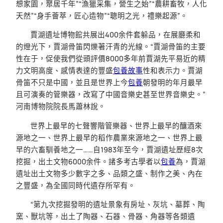
想家園，聚居千年”“漁獵采集，營生之始”“農耕畜牧，人化
天然”“身手薈萃，匠心造物”“聰明之光，禮樂起源”。
賈湖遺址博物館共展出400余件套躲品，在展廳柔和
的燈光下，賈湖骨笛閃爍著汗青的光線。“賈湖骨笛的主要
性在于，促使我們從頭評價8000多年前賈湖先平易近的精
力文明高度、感情表達的豐盛
包養故事
性和表示力。賈湖
骨笛不只是中國，並且是世界上今
包養
朝發明的年月最早
且可演奏的管樂器，改寫了中國音樂史甚至世界音樂史。”
河南博物院院長馬蕭林說。
世界上最早的七聲響階管樂器、世界上最早的釀酒來
源地之一、世界上最早的稻作農業來源地之一、世界上最
早的六畜馴養地之一……自1983年至今，賈湖遺址歷經8次
挖掘，出土文物6000余件。諸多考古學者以
包養
為，賈湖
遺址出土文物多少數字之多、品類之盛、制作之美、內在
之豐盛，為全國同時代遺存所罕有。
“第九次挖掘發明的遺址景象有房址、灰坑、墓葬、陶
窯、獸坑等，出土了陶器、石器、骨器、角器等各類遺