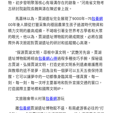
物，初步發明聚落核心有壕溝存在的跡象。”河南省文物考
古研討院副院長魏興濤在陳述會上說。
馬蕭林以為，賈湖遺址完全展現了9000年—75
包養網
00年後人類從打獵采集向穩固農業生孩子過渡時代物資和
精力文明的最高成績，不竭吸引著全世界考古學者和大眾
的眼光。他以為，賈湖遺址博物館的建成開放，必將在國
際外再次掀起對賈湖遺址的研討和追蹤關心高潮。
“探源賈湖文明，尋根中漢文明。”武艷芳先容，賈湖
遺址博物館將經由
包養網心得
過程多種技巧手腕，探秘遠
古賈湖，弘揚賈湖文明，打造史前文明系列遺產維護應用
與教導的這不是夢，因為沒有一個夢可以五天五夜保持清
醒，它可以讓夢中的一切都像身臨其境一樣真實。每一
刻，每一刻，每一次呼主要基地和對外宣揚交通的窗口，
打造國際主要地標和國際文明IP。
文旅融會帶火村落
包養網
游玩
離
包養網
賈湖遺址博物館不遠，有兩處游客必往的“打