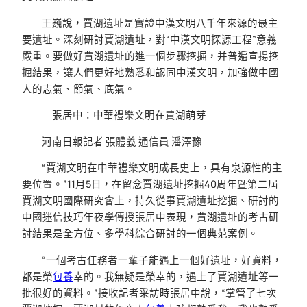
王巍說，賈湖遺址是實證中漢文明八千年來源的最主
要遺址。深刻研討賈湖遺址，對“中漢文明探源工程”意義
嚴重。要做好賈湖遺址的進一個步驟挖掘，并普遍宣揚挖
掘結果，讓人們更好地熟悉和認同中漢文明，加強做中國
人的志氣、節氣、底氣。
張居中：中華禮樂文明在賈湖萌芽
河南日報記者 張體義 通信員 潘澤豫
“賈湖文明在中華禮樂文明成長史上，具有泉源性的主
要位置。”11月5日，在留念賈湖遺址挖掘40周年暨第二屆
賈湖文明國際研究會上，持久從事賈湖遺址挖掘、研討的
中國迷信技巧年夜學傳授張居中表現，賈湖遺址的考古研
討結果是全方位、多學科綜合研討的一個典范案例。
“一個考古任務者一輩子能遇上一個好遺址，好資料，
都是榮
包養
幸的。我無疑是榮幸的，遇上了賈湖遺址等一
批很好的資料。”接收記者采訪時張居中說，“掌管了七次