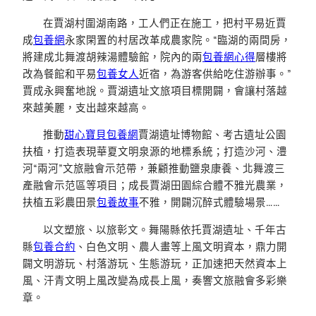
在賈湖村圍湖南路，工人們正在施工，把村平易近賈
成
包養網
永家閑置的村居改革成農家院。“臨湖的兩間房，
將建成北舞渡胡辣湯體驗館，院內的兩
包養網心得
層樓將
改為餐館和平易
包養女人
近宿，為游客供給吃住游辦事。”
賈成永興奮地說。賈湖遺址文旅項目標開闢，會讓村落越
來越美麗，支出越來越高。
推動
甜心寶貝包養網
賈湖遺址博物館、考古遺址公園
扶植，打造表現華夏文明泉源的地標系統；打造沙河、澧
河“兩河”文旅融會示范帶，兼顧推動鹽泉康養、北舞渡三
產融會示范區等項目；成長賈湖田園綜合體不雅光農業，
扶植五彩農田景
包養故事
不雅，開闢沉醉式體驗場景……
以文塑旅、以旅彰文。舞陽縣依托賈湖遺址、千年古
縣
包養合約
、白色文明、農人畫等上風文明資本，鼎力開
闢文明游玩、村落游玩、生態游玩，正加速把天然資本上
風、汗青文明上風改變為成長上風，奏響文旅融會多彩樂
章。