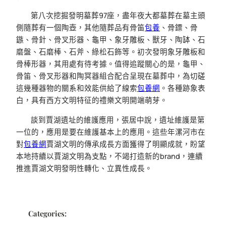
第八次挖掘發明墓葬97座，盡年夜大都墓葬在墓主頭
側隨葬有一個陶壺，其他隨葬品有骨笛
包養
、骨鏢、骨
鏃、骨針、骨叉形器、龜甲、象牙雕板、獸牙、陶缽、石
磨盤、石磨棒、石斧、綠松石飾等。初次發明象牙雕板和
骨棒形器，其用處有待考據。值得追蹤關心的是，龜甲、
骨笛、骨叉形器和陶冥器組合配合呈現在墓葬中，為切磋
這幾種器物的關系和效能供給了線索
包養網
。各種跡象表
白，具有西方文明特征的禮樂文明開端萌芽。
談到賈湖遺址的維護應用，張居中說，遺址維護是第
一位的，應用是要在維護基本上的應用。這些年漯河市在
對
包養網
賈湖文明的傳承成長方面獲得了明顯成就，盼望
本地持續以賈湖文明為支點，不竭打造新的brand，連續
推進賈湖文明發明性轉化、立異性成長。
Categories: