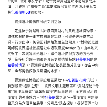
外的100余名專家學者，配合見證賈湖遺址博物館落成揭
牌，并觀賞了“禮樂之源”基礎擺設展覽和賈湖遺址第九次
挖
包養價格ptt
掘現場。
賈湖遺址博物館展現文明之源
走進位于舞陽縣北舞渡鎮賈湖村的賈湖遺址博物館，
映進視線的是一組古樸圓形建筑群，旁邊是幾座仿古草
房。行走此中，仿佛回到原始聚落生涯場景。“博物館是建
筑師從賈湖遺址挖掘遺址中吸取靈感design的，由半地穴
式衡宇、灰坑等圓形遺址，聯合遺址挖掘探方的方形外
型，銜接組分解一個很是具有史前遺址特點
包養網站
的建
包養感情
筑。”賈湖遺址博物館館長武艷芳先容，從空中仰
望，全部博物館像是濺開的水滴。
賈湖遺址博物館擺設展區采取“1+4
包養甜心網
”形式，
特別設置“禮樂之源”——賈湖文明主題展區和“賈湖探秘”“骨
笛”“龜甲與符號”“墓葬與葬禮”四個專題廳，全方位展示賈
湖文明的強盛魅力。“禮
包養網
樂之源”——賈湖文明主題擺
設又分為六個單位展廳，分辨是“遠古探秘，尋夢賈湖”“幻