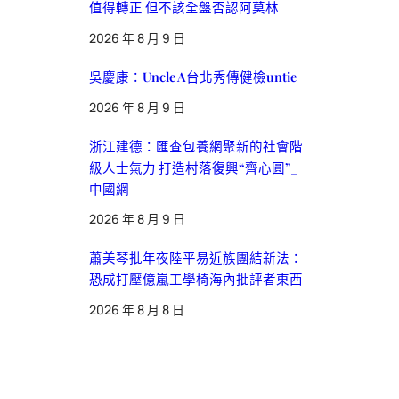
值得轉正 但不該全盤否認阿莫林
2026 年 8 月 9 日
吳慶康：Uncle A台北秀傳健檢untie
2026 年 8 月 9 日
浙江建德：匯查包養網聚新的社會階
級人士氣力 打造村落復興“齊心圓”_
中國網
2026 年 8 月 9 日
蕭美琴批年夜陸平易近族團結新法：
恐成打壓億嵐工學椅海內批評者東西
2026 年 8 月 8 日