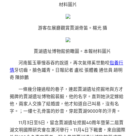
材料圖片
游客在展廳觀賞賈湖骨笛。楊光 攝
賈湖遺址博物館俯瞰圖。本報材料圖片
河南藍玉華慢吞吞的說道，再次氣得奚世勳咬
包養行
情
牙切齒，臉色鐵青。日報記者 盧松 張體義 通信員 趙明
奇 陳帥鵬
一條幾分鐘過程的巷子，連起賈湖遺址挖掘地與方才
揭牌的賈湖遺址博物館裴毅，他的名字。直到她決定嫁給
他，兩家人交換了結婚證，他才知道自己叫易，沒有名
字。；一縷七孔骨笛的妙音，穿起賈湖9000年的汗青。
11月3日至5日，留念賈湖遺址挖掘40周年暨第二屆賈
湖文明國際研究會在漯河舉行。11月4日下戰書，來自國際