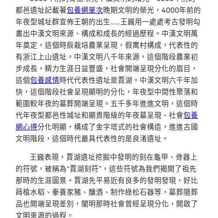
都邑遺址記載著
包養網單次
晚期文明的榮光，4000年前的
年夜型城址群宣佈王朝的出生……王巍用一處處考古發明勾
畫出中漢文明來源、構成和成長的經過歷程。中漢文明萬
年奠定，這個時辰栽培農業呈現，假寓村構成，代表性的
有浙江上山遺址。中漢文明八千年來源，這個階段農業初
步成長，精力生涯日益豐盛，社會開端呈現分化的眉目，
這個
包養感情
時代代表性遺址是賈湖。中漢文明六千年加
快，這個階段社會呈現顯明的分化，年夜型中間性聚落和
範圍較年夜的墓葬開端呈現。五千多年進進文明，這個時
代年夜型都邑性城址和顯貴階級的年夜墓呈現、社會
包養
網心得
分化明顯，構成了金字塔式的社會構造，進進古國
文明階段，這個時代最具代表性的是良渚遺址。
王巍表現，賈湖遺址挖掘中發明的刻在龜甲、骨器上
的符號，被稱為“賈湖刻符”，這些符號為我們揭開了祖先
那時的生涯圖景。賈湖先平易近有良多的發明發現，好比
蒔植水稻、豢養家豬、釀酒、制作綠松石器等，墓葬隨葬
品也開端呈現差別，闡明那時社會曾經呈現分化，開啟了
文明來源的過程。