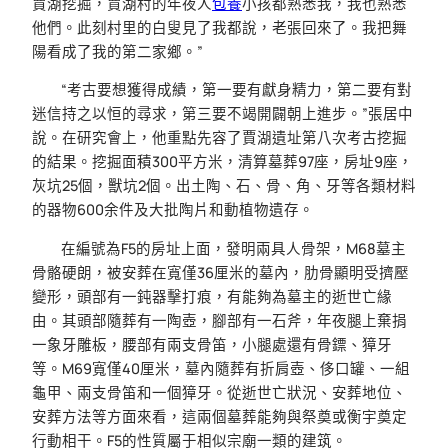
賈湖挖掘，賈湖村的年夜人
包養
小孩都熟悉我，我也熟悉
他們。此刻村里的白叟見了我都說，老張回來了。我把舞
陽看成了我的第二家鄉。”
“考古要想獲得成績，第一要有獻身精力，第二要有對
迷信持之以恒的尋求，第三要不竭開闢朝上進步。”張居中
說。在研究會上，他重點先容了賈湖遺址第八次考古挖掘
的結果。挖掘面積300平方米，清算墓葬97座，房址9座，
灰坑25個，獸坑2個。出土陶、石、骨、角、牙等各類材料
的器物600余件及大批陶片和動植物遺存。
在編號為F5的房址上面，發明兩具人骨架，M68墓主
骨骼硬朗，被安葬在寬僅36厘米的墓內，肋骨顯明受擠壓
變形，頭部有一鈍器擊打痕，有能夠為墓主的逝世亡緣
由。其頭部隨葬有一陶壺，腳部有一石斧，年夜腿上棄捐
一象牙雕板，腰部有兩支骨笛，小腿處還有骨鏢、獐牙
等。M69寬僅40厘米，墓內隨葬有折肩壺、侈口罐、一組
龜甲、兩支骨笛和一個獐牙。從逝世亡狀況、安葬地位、
安葬方法等方面來看，這兩個墓葬能夠與祭奠或衡宇奠定
行動相干。F5的性質屬于相似宗廟一類的建筑。