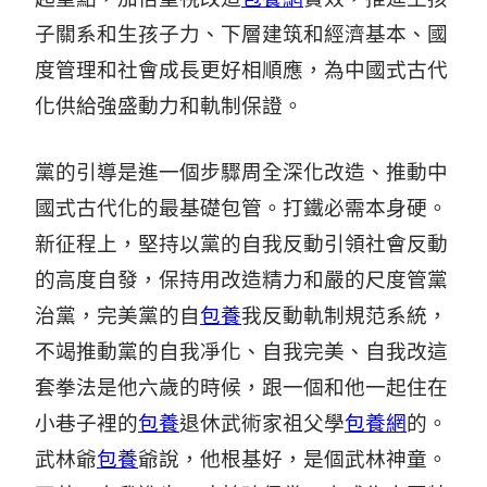
子關系和生孩子力、下層建筑和經濟基本、國
度管理和社會成長更好相順應，為中國式古代
化供給強盛動力和軌制保證。
黨的引導是進一個步驟周全深化改造、推動中
國式古代化的最基礎包管。打鐵必需本身硬。
新征程上，堅持以黨的自我反動引領社會反動
的高度自發，保持用改造精力和嚴的尺度管黨
治黨，完美黨的自
包養
我反動軌制規范系統，
不竭推動黨的自我凈化、自我完美、自我改這
套拳法是他六歲的時候，跟一個和他一起住在
小巷子裡的
包養
退休武術家祖父學
包養網
的。
武林爺
包養
爺說，他根基好，是個武林神童。