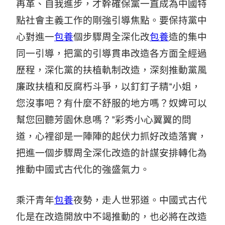
再革、自我進步，才幹確保黨一直成為中國特
點社會主義工作的剛強引導焦點。要保持黨中
心對進一
包養
個步驟周全深化改
包養
造的集中
同一引導，把黨的引導貫串改造各方面全經過
歷程，深化黨的扶植軌制改造，深刻推動黨風
廉政扶植和反腐朽斗爭，以釘釘子精“小姐，
您沒事吧？有什麼不舒服的地方嗎？奴婢可以
幫您回聽芳園休息嗎？”彩秀小心翼翼的問
道，心裡卻是一陣陣的起伏力抓好改造落實，
把進一個步驟周全深化改造的計謀安排轉化為
推動中國式古代化的強盛氣力。
乘汗青年
包養
夜勢，走人世邪道。中國式古代
化是在改造開放中不竭推動的，也必將在改造