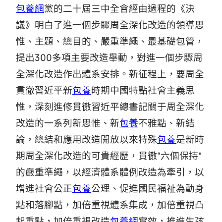
包養網
黨的二十屆三中全會經由過程的《決
議》明白了進一個步驟周全深化改造的領導思
惟、主題、總目的、嚴重準繩、最基礎包管，
提出300多項主要改造舉動，對進一個步驟周
全深化改造作出體系安排。新征程上，要周全
貫徹習近平新
包養
時期中國特點社會主義思
惟，深刻進修貫徹習近平總書記關于周全深化
改造的一系列新思惟、新
包養
不雅點、新結
論，總結和應用改造開放以來特殊
包養
是新時
期周全深化改造的可貴經歷，貫徹“六個保持”
的嚴重準繩，以經濟體系體例改造為牽引，以
增進社會公正
包養
公理、促進國民福祉為動身
點和落腳點，加倍重視體系集成，加倍重視凸
起重點，加倍重視改造
包養網
實效，推進生孩