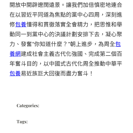
開放中開辟遼闊遠景。讓我們加倍慎密地連合
在以習近平同道為焦點的黨中心四周，深刻進
修
包養
懂得和貫徹落實全會精力，把思惟和舉
動同一到黨中心的決議計劃安排下去，凝心聚
力、發奮“你知道什麼？”朝上進步，為周全
包
養網
建成社會主義古代化強國、完成第二個百
年奮斗目的，以中國式古代化周全推動中華平
包養
易近族巨大回復而盡力奮斗！
Categories:
Tags: