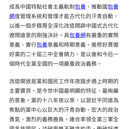
成長中國特點社會主義軌制
包養
、推動國
包養
網
度管理系統和管理才能古代化的汗青自動，
以進一個步驟周全深化改造開辟中國式古代化
遼闊遠景的剛強決計，具
包養網
有嚴重的實際
意義、實行
包養
意義和時期意義。進修好貫徹
好黨的二十屆三中全會精力，是以後和今后一
個時代全黨全國的一項嚴重政治義務。
改造開放是黨和國民工作年夜踏步遇上時期的
主要寶貝，是今世中國最明顯的特征、最絢麗
的景象。黨的十八年夜以來，以習近平同道為
焦點的黨中心以巨大的汗青自動、宏大的政治
勇氣、激烈的義務擔負，連合率領全黨三軍全
國各族國民，沖破思惟不雅念約束，衝破好處