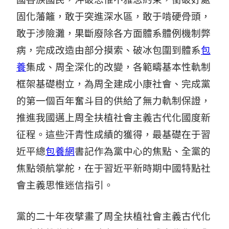
固化藩籬，敢于突進深水區，敢于啃硬骨頭，
敢于涉險灘，果斷廢除各方面體系體例機制弊
病，完成改造由部分摸索、破冰包圍到體系
包
養
集成、周全深化的改變，各範疇基本性軌制
框架基礎樹立，為周全建成小康社會、完成黨
的第一個百年奮斗目的供給了無力軌制保證，
推進我國邁上周全扶植社會主義古代化國度新
征程。這些汗青性成績的獲得，最基礎在于習
近平總
包養網
書記作為黨中心的焦點、全黨的
焦點領航掌舵，在于習近平新時期中國特點社
會主義思惟迷信指引。
黨的二十年夜擘畫了周全扶植社會主義古代化