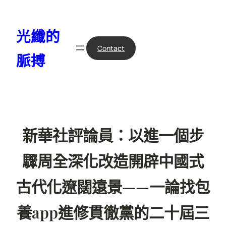
跳
至
光纖的
主
要
Contact
脈搏
內
容
新華社評論員：以進一個步
驟周全深化改造開辟中國式
古代化遼闊遠景——一論找包
養app進修貫徹黨的二十屆三