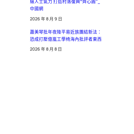
級人士氣力 打造村落復興“齊心圓”_
中國網
2026 年 8 月 9 日
蕭美琴批年夜陸平易近族團結新法：
恐成打壓億嵐工學椅海內批評者東西
2026 年 8 月 8 日