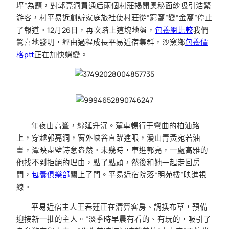
坪”為題，對郭亮洞買通后兩個村莊揭開奧秘面紗吸引浩繁
游客，村平易近創辦家庭旅社使村莊從“窮窩”變“金窩”停止
了報道。12月26日，再次踏上這塊地盤，
包養網比較
我們
驚喜地發明，經由過程成長平易近宿集群，沙窯鄉
包養價
格ptt
正在加快蝶變。
年夜山高聳，綿延升沉。駕車暢行于彎曲的柏油路
上，穿越郭亮洞，窗外峽谷直躍進眼，漫山青黃宛若油
畫，潭映盡壁詩意盎然。未幾時，車進郭亮，一處高雅的
他找不到拒絕的理由，點了點頭，然後和她一起走回房
間，
包養俱樂部
關上了門。平易近宿院落“明苑樓”映進視
線。
平易近宿主人王春蓮正在清算客房、調換布草，預備
迎接新一批的主人。“淡季時早晨有看的、有玩的，吸引了