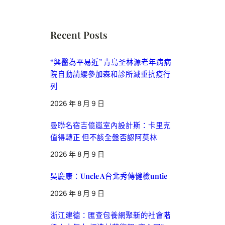
Recent Posts
“興醫為平易近” 青島圣林源老年病病
院自動請纓參加森和診所減重抗疫行
列
2026 年 8 月 9 日
曼聯名宿吉億嵐室內設計斯：卡里克
值得轉正 但不該全盤否認阿莫林
2026 年 8 月 9 日
吳慶康：Uncle A台北秀傳健檢untie
2026 年 8 月 9 日
浙江建德：匯查包養網聚新的社會階