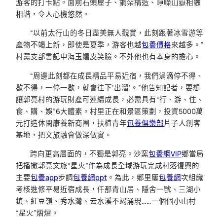
游客的打卡點。面前石頭屋子、鋼架構造、崢嶸山嶽相融
相諧，令人心機悠然。
“以前太行山的冬日盡美無人觀賞，此刻跟著冰雪游等
產物不竭上新，即使是夏季，游客也越
包養價格
來越多。”
村黨支部書記申海玉嬉皮笑臉。不外他也有本身的擔心。
“周邊此刻都在成長精品平易近宿，我們涓滴停不得、
歇不得，一停一歇，就會往下‘出溜’。”他告知記者，要想
讓郭亮村的游玩財產可連續成長，必需具有“行、游、住、
食、購、娛”6大體素。村里正在和景區策劃，投資5000萬
元打造休閑康養新商圈，扶植青年
包養俱樂部
片子人創客
基地，把文旅融會做深做實。
跨向更高層面的，不獨是郭亮。沙窯
包養網VIP
鄉當局
把播撒郭亮文旅“星火”作為成長全域游玩完成村落復興的
主要
包養app
步調
包養網ppt
。為此，鄉里屢
包養網
次組織
考核進修平易近宿成長，仟那青山居、隱舍一號、三湖小
鎮、紅豆嶺、秀水灣、云水溪不竭涌現……一個個小山村
“星火”熠熠。