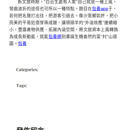
新文旅時期，“白云生處有人家”自己就是一種上風，
彎曲波折的途徑也可所以一種特點。題目在
包養app
于，
若何把名聲打出往，把游客引過去。像沙窯鄉如許，把小
而美的平易近宿穿珠成鏈，讓領頭羊的“外溢效應”連續縮
小，豐盛產物供應、拓展內涵空間，將文旅資本上風轉換
為成長新動能，就能
包養網
刻畫誕生機盎然的富“村”山居
圖。
包養
Categories:
Tags: