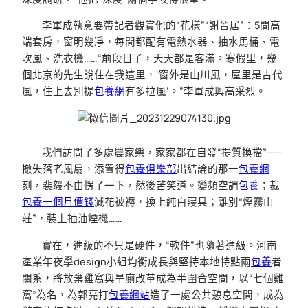
李軍成執意要帶記者觀賞他的“花樣”“謝晉居”：5間高
端套房，窗明幾凈，每間都配有電熱水器、抽水馬桶、電
吹風、洗衣機……“前段日子，天天都是客滿。寒假里，幾
個北京的先生說住在我這里，‘窗外是山川風，屋里是古代
風，住上去別提
包養網
有多拉風’。”李軍成興高采烈。
我們訪問了多處農家樂，家家都在自發“提質換擋”——
撤失落老風扇，添置得
包養俱樂部
出結論的那一
包養網
刻，裴毅不由愣了一下，然後苦笑道。變頻空調
包養
；裁
包養一個月價錢
減花被褥，換上純白寢具；離別“煙霧山
莊”，裝上抽油煙機……
實在，進級的不只是硬件，“軟件”也隨著進級。河南
產業年夜學design小組均衡成長與堅持本地特點兩
包養
者
關系，將放棄雞窩與旱廁改革成為半圍合空間，以“七個雞
窩”為名，為郭亮打
包養網站
造了一處公共憩息空間，成為