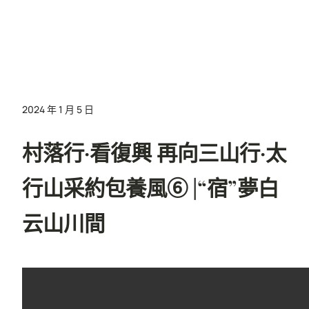
2024 年 1 月 5 日
村落行·看復興 再向三山行·太
行山采約包養風⑥ |“宿”夢白
云山川間