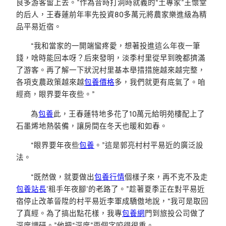
良多游客留上去。”作為昔時打洞時就義的“土專家”王懷堂
的后人，王春蓮前年率先投資80多萬元將農家樂進級為精
品平易近宿。
“我和當家的一開端蠻疼愛，想著投進這么年夜一筆
錢，啥時能回本呀？后來發明，淡季村里從早到晚都擠滿
了游客。再了解一下狀況村里基本舉措措施越來越完整，
各項支農政策越來越
包養價格
多，我們就更有底氣了。咱
經商，眼界要年夜些。”
為
包養
此，王春蓮特地多花了10萬元給明苑樓配上了
石墨烯地熱裝備，讓房間在冬天也暖和如春。
“眼界要年夜些
包養
。”這是郭亮村村平易近的廣泛設
法。
“既然做，就要做出
包養行情
個樣子來，再不克不及走
包養站長
‘粗手年夜腳’的老路了。”趁著夏季正在對平易近
宿停止改革晉陞的村平易近李軍成驕傲地說，“我可是取回
了真經。為了搞出點花樣，我專
包養網
門到旅投公司做了
深度調研。”他把“深度”兩個字咬得很重。