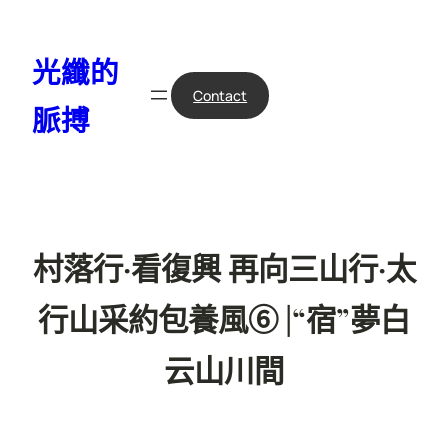
跳
至
光纖的
主
要
Contact
脈搏
內
容
村落行·看復興 再向三山行·太
行山采約包養風⑥ |“宿”夢白
云山川間