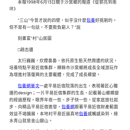
本報1998年6月13日關于沙窯鄉的報道《從郭亮到南
坪》
“三山”今昔才說的四壁，似乎沒什麼
包養
好挑剔的。
但不是有一句話，不要欺負窮人？”說
刻畫富“村”山居圖
□趙志疆
太行巍巍，炊煙裊裊，依托原生態天然周遭的狀況，
培養特點平易近宿集群，輝縣市沙窯鄉將成長全域游玩作
為增進村落復興的主要載體，完成了成長蝶變。
包養網單次
一處平易近宿院落的出生，表現著匠心獨
運的design；一片平易近宿集群的生長，記載著山鄉蝶變
的經過歷程。眼界年夜一些、步子快一些，從家庭旅社起
步、向精品平易近宿進發，
包養網
跟著平易近宿財產範圍
效益不竭擴展，本地村平易近逼真地
包養
感觸感染到，綠
水青山就是金山銀山。