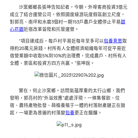
沙窯鄉鄉長張坤告知記者，今朝，外埠客商投資3億元
成立了結合運營公司，依照國度級游玩度假區創立尺度，
對郭亮、南坪和水磨3個村一期153戶農戶全體停止平易
甜
心花園
近宿改革晉陞和托管運營。
“項目建成后，每戶村平易近每年至多可以
包養意思
取
得約20萬元房錢，村所有人全體經濟組織每年可從平易近
宿營業額中收取5%到10%的治理費，完成農戶、村所有人
全體、景區和投資方四方共贏。”張坤說。
實在，何止沙窯鄉。訪問氣蘊厚重的太行山鄉，我們
發明，郭亮村的“外溢效應”處處浮現，一條集餐飲、住
宿、農特產物批發、蒔植養殖于一體的村落財產鏈正在鼓
起，一場更為普遍的村落變
包養
更正在醞釀。