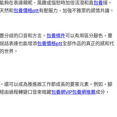
能夠在表達親昵、風趣或惱怒時加倍活潑和直
包養
接，
天然和
包養價格ptt
有壓服力，加強不雅眾的感情共識。
置分歧的口音和方言，
包養條件
可以有用區分腳色，豐
說話表達也能增添
包養價格ptt
全部作品的真正的感和代
的世界。
，還可以成為推進故工作節成長的要害元素。例如，腳
經由過程轉變口音來暗藏
包養網VIP
包養網推薦
成分，