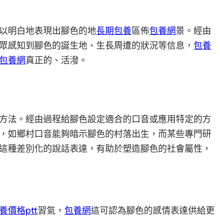
以明白地表現出腳色的地
長期包養
區佈
包養網
景。經由
眾感知到腳色的誕生地、生長周遭的狀況等信息，
包養
包養網
真正的、活潑。
方法。經由過程給腳色設定適合的口音或應用特定的方
，如鄉村口音能夠暗示腳色的村落出生，而某些專門研
這種差別化的說話表達，有助於塑造腳色的社會屬性，
養價格ptt
習氣，
包養網
這可認為腳色的感情表達供給更