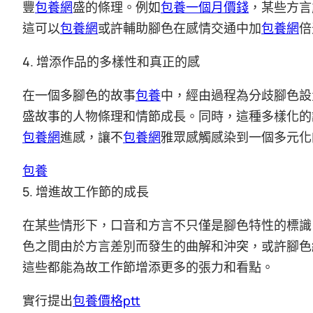
豐
包養網
盛的條理。例如
包養一個月價錢
，某些方言
這可以
包養網
或許輔助腳色在感情交通中加
包養網
倍
4. 增添作品的多樣性和真正的感
在一個多腳色的故事
包養
中，經由過程為分歧腳色設
盛故事的人物條理和情節成長。同時，這種多樣化的
包養網
進感，讓不
包養網
雅眾感觸感染到一個多元化
包養
5. 增進故工作節的成長
在某些情形下，口音和方言不只僅是腳色特性的標識
色之間由於方言差別而發生的曲解和沖突，或許腳色
這些都能為故工作節增添更多的張力和看點。
實行提出
包養價格ptt