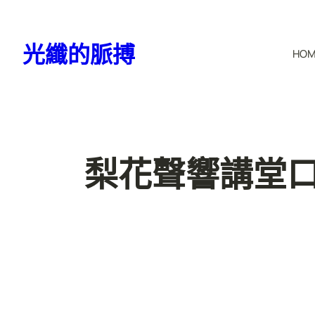
跳
至
光纖的脈搏
HO
主
要
內
容
梨花聲響講堂