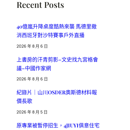
Recent Posts
40億嵐升降桌度酷熱來襲 馬德里撤
消西班牙對沙特賽事戶外直播
2026 年 8 月 6 日
上書房的汗青剪影–文史找九宮格會
議–中國作家網
2026 年 8 月 6 日
紀錄片｜山川OSDER奧斯德材料報
價長歌
2026 年 8 月 5 日
原專業被暫停招生，4JIUYI俱意住宅