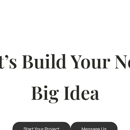
t’s Build Your N
Big Idea
Start Your Project
Message Us