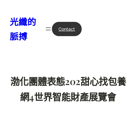
跳
至
光纖的
主
要
Contact
脈搏
內
容
渤化團體表態202甜心找包養
網4世界智能財產展覽會