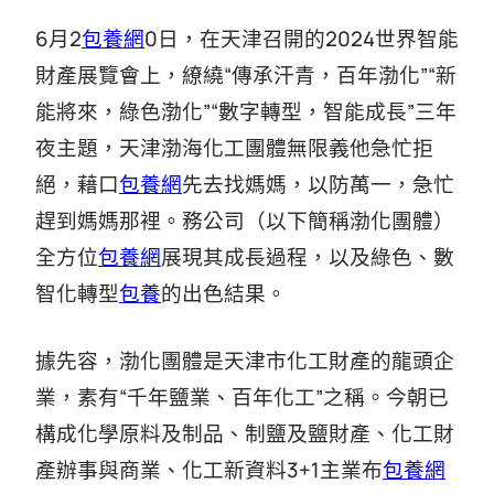
6月2
包養網
0日，在天津召開的2024世界智能
財產展覽會上，繚繞“傳承汗青，百年渤化”“新
能將來，綠色渤化”“數字轉型，智能成長”三年
夜主題，天津渤海化工團體無限義他急忙拒
絕，藉口
包養網
先去找媽媽，以防萬一，急忙
趕到媽媽那裡。務公司（以下簡稱渤化團體）
全方位
包養網
展現其成長過程，以及綠色、數
智化轉型
包養
的出色結果。
據先容，渤化團體是天津市化工財產的龍頭企
業，素有“千年鹽業、百年化工”之稱。今朝已
構成化學原料及制品、制鹽及鹽財產、化工財
產辦事與商業、化工新資料3+1主業布
包養網