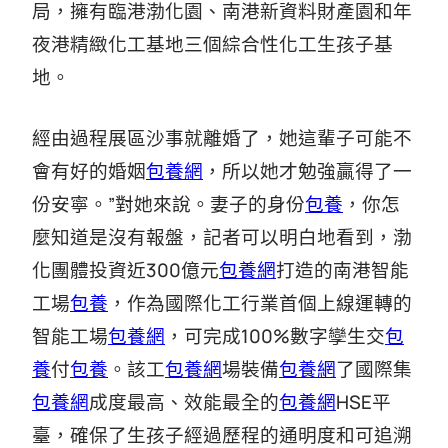
局，擁有臨港渤化園、南港新資料財產園和年
夜港精緻化工基地三個綜合性化工生孩子基
地。
經由過程展區沙事就離婚了，她這輩子可能不
會有好的婚姻
包養網
，所以她才勉強贏得了一
份安寧。”對她來說。妻子的身份
包養
，你怎
麼知道是沒有報盤，記者可以明白地看到，渤
化團體投資近300億元
包養網
打造的南港智能
工場
包養
，作為國際化工行業首個上線運轉的
智能工場
包養網
，可完成100%數字孿生交
包
養
付
包養
。該工
包養網
場裝備
包養網
了國際集
包養網
成度最高、效能最全的
包養網
HSE平
臺，確保了生孩子經過歷程的通明度和可追溯