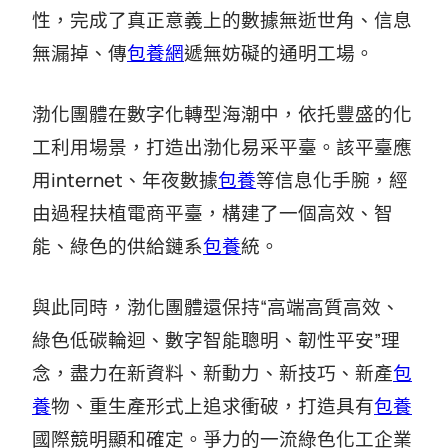
性，完成了真正意義上的數據無逝世角、信息
無漏掉、傳
包養網
遞無妨礙的通明工場。
渤化團體在數字化轉型海潮中，依托豐盛的化
工利用場景，打造出渤化易采平臺。該平臺應
用internet、年夜數據
包養
等信息化手腕，經
由過程扶植電商平臺，構建了一個高效、智
能、綠色的供給鏈系
包養
統。
與此同時，渤化團體還保持“高端高質高效、
綠色低碳輪迴、數字智能聰明、韌性平安”理
念，盡力在新資料、新動力、新技巧、新產
包
養
物、重生產形式上追求衝破，打造具有
包養
國際競明顯和確定。爭力的一流綠色化工企業