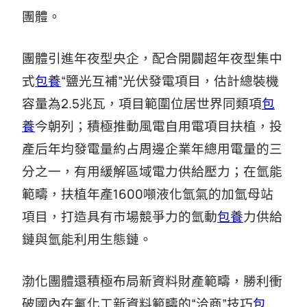
團體。
團體引進年夜型央企，配合開闢超年夜型集中
式
包養
“鹽光互補”光伏發電項目，估計總裝機
容量為2.5兆瓦，項目範圍位居世界同類項
包
養
今朝列；積極推動風電自用電項目扶植，投
產后年均發電量約占周邊企業年總用電量的三
分之一，有用緩解區域電力供給壓力；在氫能
範疇，扶植年產1600噸液化氫氣的加氫母站
項目，打造具有市場競爭力的氫動
包養
力供給
鏈與氫能利用生態鏈。
渤化團體還積極布局新資料財產範疇，勝利衝
破國內在氟化工新資料範疇的“洽商”技巧
包