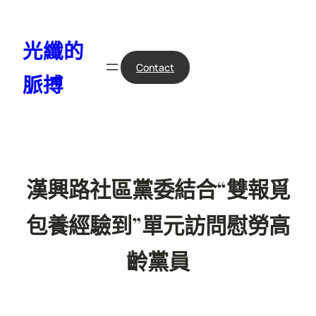
跳
至
光纖的
主
要
Contact
脈搏
內
容
漢興路社區黨委結合“雙報覓
包養經驗到”單元訪問慰勞高
齡黨員