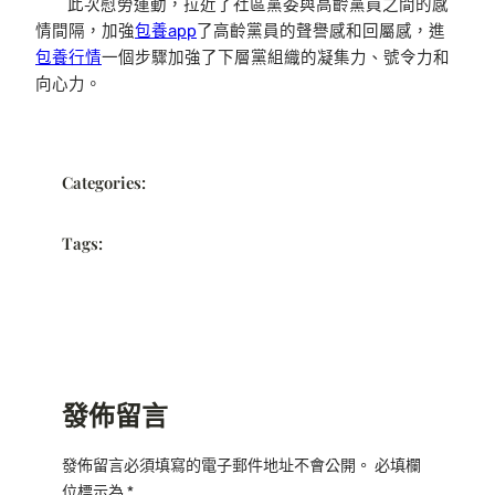
此次慰勞運動，拉近了社區黨委與高齡黨員之間的感
情間隔，加強
包養app
了高齡黨員的聲譽感和回屬感，進
包養行情
一個步驟加強了下層黨組織的凝集力、號令力和
向心力。
Categories:
Tags:
發佈留言
發佈留言必須填寫的電子郵件地址不會公開。
必填欄
位標示為
*