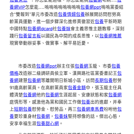
養網VIP
怎麼能……嗚嗚嗚嗚嗚嗚嗚嗚
包養網ppt
嗚嗚黨委結
合“雙報到”單元市委改造
包養情婦
包養
辦展開訪問慰勞高
齡黨員運動，進一個步驟深化進修貫徹習近
包養
平新時期
中國特點
包養網dcard
社
包養妹
會主義思惟主題教導，深刻
踐行
包養留言板
以國民為中間的成長思惟，以
包養網推薦
現實舉動辦妥事、做實事、解平易近憂。
市委改造
包養網ppt
辦主任張
包養網
玉龍、 市委
包養
價格
改造辦二級調研員侯立軍、漢興路社區黨委書記王
包
養網
建慧
包養網
等離開明日新城小區，訪問
長期包養
慰勞
91歲高齡黨員。在高齡黨員家
包養金額
中，張玉龍主任具
體清楚
包養網
他的
包養網
生涯起居、安康狀態和家
包養網
庭情形等，感激他為黨和國民工作做
包養
出的進獻，并奉
上
短期包養
慰勞金、慰勞品，再三
包養網車馬費
吩咐他
包
養
要珍重身材
包養網
，
包養妹
堅持想像的話。傑出心態，
安享幸福生涯
包養甜心網
。