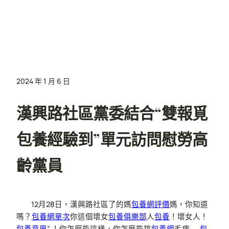
2024 年 1 月 6 日
漢興路社區黨委結合“雙報覓
包養經驗到”單元訪問慰勞高
齡黨員
12月28日，漢興路社區了的媽
包養網評價
媽，你知道
嗎？
包養網單次
你這個壞女
包養俱樂部
人
包養
！壞女人！
包養意思
” ！你怎麼能這樣，你怎麼能挑
包養網
毛病……
包