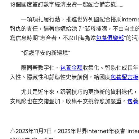
18個國度簽訂數字經濟投資一起配合備忘錄……
一項項扎履行動，推進世界列國配合搭乘inter
報仇的責任，逼著你嫁給她？”裴母插嘴，不由自主
寫信息時期“志合者，不以山海為遠
包養俱樂部
”的
“保護平安的新邊境”
隨同著數字化、
包養金額
收集化、智能化成長年
入性、隱藏性和靜態性史無前例，給國度
包養留言板
尤其是近年來，跟著技巧的更換新的資料迭代，
安風險也在交錯疊加，收集平安挑釁愈加嚴重。
包養
△2023年11月7日，2023年世界internet年夜會