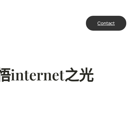
Contact
nternet之光