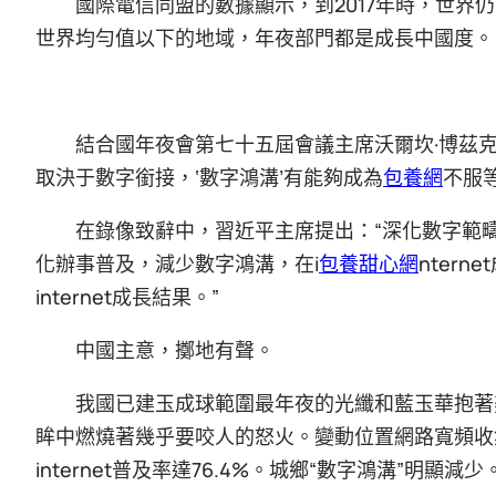
國際電信同盟的數據顯示，到2017年時，世界
世界均勻值以下的地域，年夜部門都是成長中國度。
結合國年夜會第七十五屆會議主席沃爾坎·博茲
取決于數字銜接，‘數字鴻溝’有能夠成為
包養網
不服
在錄像致辭中，習近平主席提出：“深化數字範
化辦事普及，減少數字鴻溝，在i
包養甜心網
nter
internet成長結果。”
中國主意，擲地有聲。
我國已建玉成球範圍最年夜的光纖和藍玉華抱著
眸中燃燒著幾乎要咬人的怒火。變動位置網路寬頻收集。
internet普及率達76.4%。城鄉“數字鴻溝”明顯減少