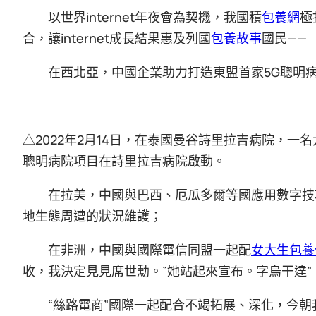
以世界internet年夜會為契機，我國積
包養網
極
合，讓internet成長結果惠及列國
包養故事
國民——
在西北亞，中國企業助力打造東盟首家5G聰明
△2022年2月14日，在泰國曼谷詩里拉吉病院，一名
聰明病院項目在詩里拉吉病院啟動。
在拉美，中國與巴西、厄瓜多爾等國應用數字技
地生態周遭的狀況維護；
在非洲，中國與國際電信同盟一起配
女大生包養
收，我決定見見席世勳。”她站起來宣布。字烏干達”
“絲路電商”國際一起配合不竭拓展、深化，今朝