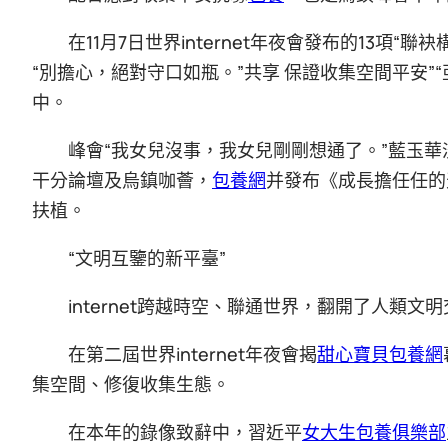
在11月7日世界internet年夜會發布的13項
“別擔心，絕對守口如瓶。”共享 保證收集空間平安”
中。
峰會“我女兒沒事，我女兒剛剛想通了。”藍玉
干分論壇及烏鎮咖薈，
包養網
并發布《成長擔任任的
扶植。
“文明互鑒的新平臺”
internet跨越時空、聯通世界，翻開了人類文
在第二屆世界internet年夜會揭
甜心寶貝包養網
集空間、修復收集生態。
在本年的錄像致辭中，習近平
女大生包養俱樂部