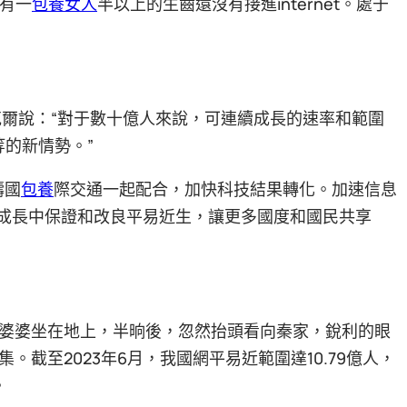
仍有一
包養女人
半以上的生齒還沒有接進internet。處于
克爾說：“對于數十億人來說，可連續成長的速率和範圍
等的新情勢。”
疇國
包養
際交通一起配合，加快科技結果轉化。加速信息
net成長中保證和改良平易近生，讓更多國度和國民共享
婆婆坐在地上，半晌後，忽然抬頭看向秦家，銳利的眼
截至2023年6月，我國網平易近範圍達10.79億人，
。