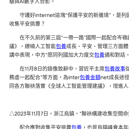
驗與AI數字人合影。
守護好internet這塊“保護平安的新邊境”
收集平安挑釁？
在不久前的第三屆“一帶一路”國際一起配合岑嶺
議》，繚繞人工智能
包養
成長、平安、管理三方面體
講中表現，中方“愿同列國加大力度交
包養
通和對話
在11月8日的錄像致辭中，習近平主席
包養故事
務虛一起配合”等方面，為inter
包養金額
net成長
同各方聯袂落實《全球人工智能管理建議》，增進人
△2023年11月7日，浙江烏鎮，“聯袂構建收集空間
配合應對收集平安挑釁
包養
，也是烏鎮峰會本年