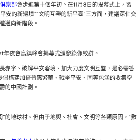
俱樂部
會步進第十個年初。在11月8日的揭幕式上，習
護平安的新邊境”“文明互鑒的新平臺”三方面，建議深化交
體邁向新階段。
ernet年夜會烏鎮峰會揭幕式頒發錄像致辭。
長赤字、破解平安窘境、加大力度文明互鑒，是必需答
新”，提倡構建加倍普惠繁華、戰爭平安、同等包涵的收集空
需的中國計劃。
聞”的地球村。但由于地輿、社會、文明等各類原因，“數