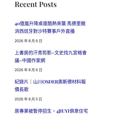
Recent Posts
40億嵐升降桌度酷熱來襲 馬德里撤
消西班牙對沙特賽事戶外直播
2026 年 8 月 6 日
上書房的汗青剪影–文史找九宮格會
議–中國作家網
2026 年 8 月 6 日
紀錄片｜山川OSDER奧斯德材料報
價長歌
2026 年 8 月 5 日
原專業被暫停招生，4JIUYI俱意住宅