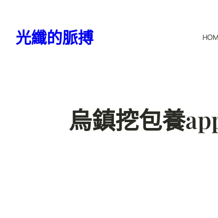
跳
至
光纖的脈搏
HO
主
要
內
容
烏鎮挖包養app