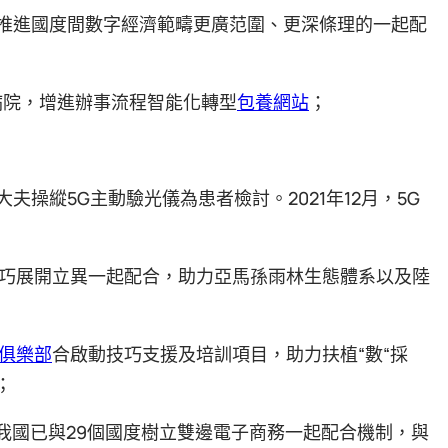
推進國度間數字經濟範疇更廣范圍、更深條理的一起配
病院，增進辦事流程智能化轉型
包養網站
；
大夫操縱5G主動驗光儀為患者檢討。2021年12月，5G
巧展開立異一起配合，助力亞馬孫雨林生態體系以及陸
俱樂部
合啟動技巧支援及培訓項目，助力扶植“數“採
；
我國已與29個國度樹立雙邊電子商務一起配合機制，與