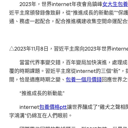
2023年，世界internet年夜會烏鎮峰
女大生包養
近平主席頒發錄像致辭，從“推進成長的新動能”“保
通、務虛一起配合，配合推進構建收集空間命運配合
△2023年11月8日，習近平主席向2023年世界int
當當代界事變交錯，百年變局加快演進，處理成
覆的時期課題。習近平主席從internet的三個“
間，恰是適應時期之變、
包養一個月價錢
回應世界之
“推進成長的新動能”
internet
包養價格ptt
讓世界釀成了“雞犬之聲相
字鴻溝”仍綿亙在人們眼前。