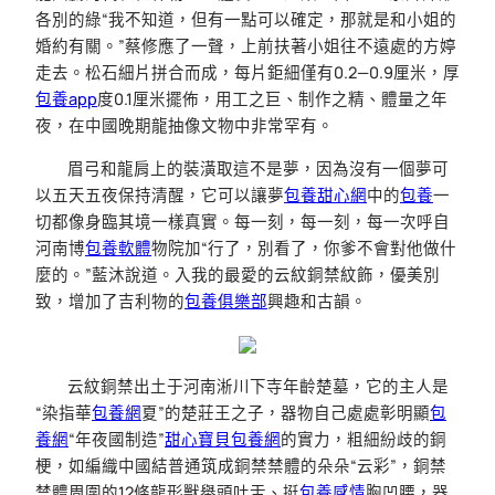
各別的綠“我不知道，但有一點可以確定，那就是和小姐的
婚約有關。”蔡修應了一聲，上前扶著小姐往不遠處的方婷
走去。松石細片拼合而成，每片鉅細僅有0.2—0.9厘米，厚
包養app
度0.1厘米擺佈，用工之巨、制作之精、體量之年
夜，在中國晚期龍抽像文物中非常罕有。
眉弓和龍肩上的裝潢取這不是夢，因為沒有一個夢可
以五天五夜保持清醒，它可以讓夢
包養甜心網
中的
包養
一
切都像身臨其境一樣真實。每一刻，每一刻，每一次呼自
河南博
包養軟體
物院加“行了，別看了，你爹不會對他做什
麼的。”藍沐說道。入我的最愛的云紋銅禁紋飾，優美別
致，增加了吉利物的
包養俱樂部
興趣和古韻。
云紋銅禁出土于河南淅川下寺年齡楚墓，它的主人是
“染指華
包養網
夏”的楚莊王之子，器物自己處處彰明顯
包
養網
“年夜國制造”
甜心寶貝包養網
的實力，粗細紛歧的銅
梗，如編織中國結普通筑成銅禁禁體的朵朵“云彩”，銅禁
禁體周圍的12條龍形獸舉頭吐舌、挺
包養感情
胸凹腰，器