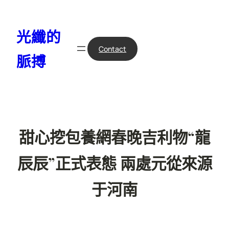
跳
至
光纖的
主
要
Contact
脈搏
內
容
甜心挖包養網春晚吉利物“龍
辰辰”正式表態 兩處元從來源
于河南