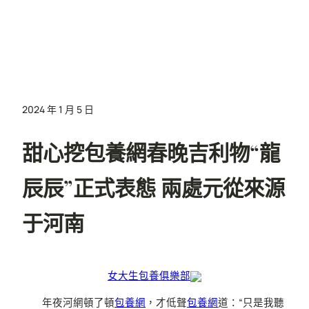
2024 年 1 月 5 日
甜心挖包養網春晚吉利物“龍
辰辰”正式表態 兩處元從來源
于河南
女大生包養俱樂部
年夜河網頓了頓
包養網
，才低聲
包養網
道：“只是我聽