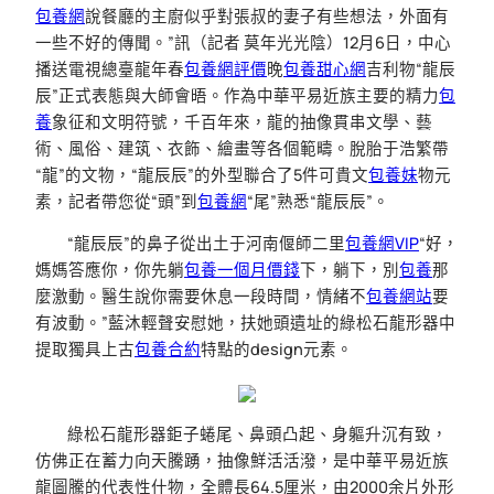
包養網
說餐廳的主廚似乎對張叔的妻子有些想法，外面有
一些不好的傳聞。”訊（記者 莫年光光陰）12月6日，中心
播送電視總臺龍年春
包養網評價
晚
包養甜心網
吉利物“龍辰
辰”正式表態與大師會晤。作為中華平易近族主要的精力
包
養
象征和文明符號，千百年來，龍的抽像貫串文學、藝
術、風俗、建筑、衣飾、繪畫等各個範疇。脫胎于浩繁帶
“龍”的文物，“龍辰辰”的外型聯合了5件可貴文
包養妹
物元
素，記者帶您從“頭”到
包養網
“尾”熟悉“龍辰辰”。
“龍辰辰”的鼻子從出土于河南偃師二里
包養網VIP
“好，
媽媽答應你，你先躺
包養一個月價錢
下，躺下，別
包養
那
麼激動。醫生說你需要休息一段時間，情緒不
包養網站
要
有波動。”藍沐輕聲安慰她，扶她頭遺址的綠松石龍形器中
提取獨具上古
包養合約
特點的design元素。
綠松石龍形器鉅子蜷尾、鼻頭凸起、身軀升沉有致，
仿佛正在蓄力向天騰踴，抽像鮮活活潑，是中華平易近族
龍圖騰的代表性什物，全體長64.5厘米，由2000余片外形