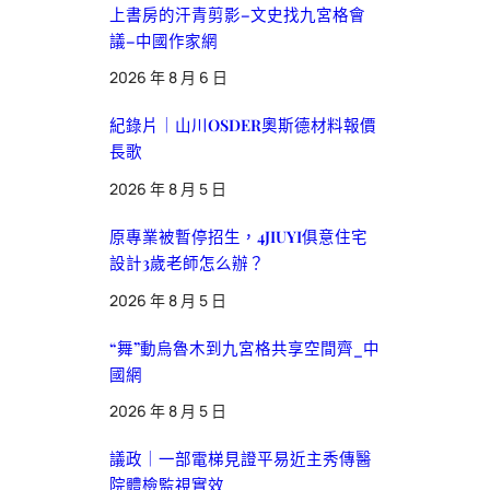
上書房的汗青剪影–文史找九宮格會
議–中國作家網
2026 年 8 月 6 日
紀錄片｜山川OSDER奧斯德材料報價
長歌
2026 年 8 月 5 日
原專業被暫停招生，4JIUYI俱意住宅
設計3歲老師怎么辦？
2026 年 8 月 5 日
“舞”動烏魯木到九宮格共享空間齊_中
國網
2026 年 8 月 5 日
議政｜一部電梯見證平易近主秀傳醫
院體檢監視實效