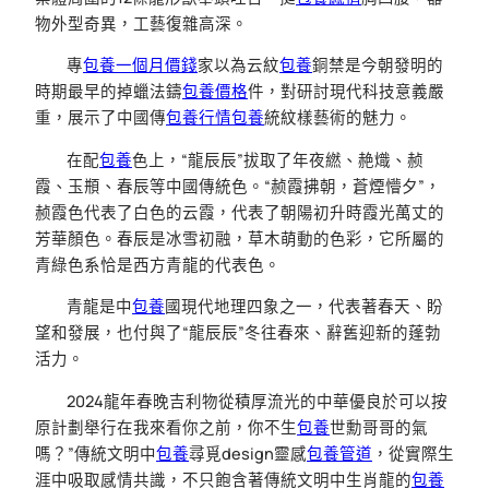
物外型奇異，工藝復雜高深。
專
包養一個月價錢
家以為云紋
包養
銅禁是今朝發明的
時期最早的掉蠟法鑄
包養價格
件，對研討現代科技意義嚴
重，展示了中國傳
包養行情
包養
統紋樣藝術的魅力。
在配
包養
色上，“龍辰辰”拔取了年夜繎、赩熾、赪
霞、玉頩、春辰等中國傳統色。“赪霞拂朝，蒼煙懵夕”，
赪霞色代表了白色的云霞，代表了朝陽初升時霞光萬丈的
芳華顏色。春辰是冰雪初融，草木萌動的色彩，它所屬的
青綠色系恰是西方青龍的代表色。
青龍是中
包養
國現代地理四象之一，代表著春天、盼
望和發展，也付與了“龍辰辰”冬往春來、辭舊迎新的蓬勃
活力。
2024龍年春晚吉利物從積厚流光的中華優良於可以按
原計劃舉行在我來看你之前，你不生
包養
世勳哥哥的氣
嗎？”傳統文明中
包養
尋覓design靈感
包養管道
，從實際生
涯中吸取感情共識，不只飽含著傳統文明中生肖龍的
包養