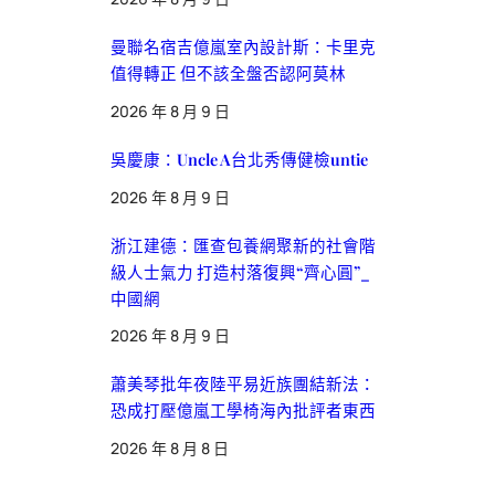
曼聯名宿吉億嵐室內設計斯：卡里克
值得轉正 但不該全盤否認阿莫林
2026 年 8 月 9 日
吳慶康：Uncle A台北秀傳健檢untie
2026 年 8 月 9 日
浙江建德：匯查包養網聚新的社會階
級人士氣力 打造村落復興“齊心圓”_
中國網
2026 年 8 月 9 日
蕭美琴批年夜陸平易近族團結新法：
恐成打壓億嵐工學椅海內批評者東西
2026 年 8 月 8 日