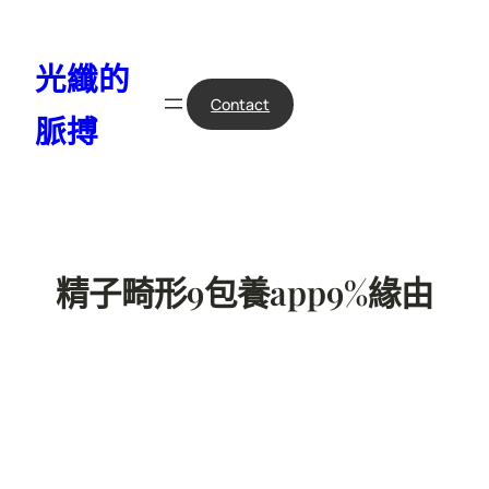
跳
至
光纖的
主
要
Contact
脈搏
內
容
精子畸形9包養app9%緣由