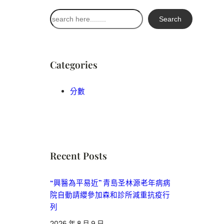
搜
Search
尋
Categories
分數
Recent Posts
“興醫為平易近” 青島圣林源老年病病
院自動請纓參加森和診所減重抗疫行
列
2026 年 8 月 9 日