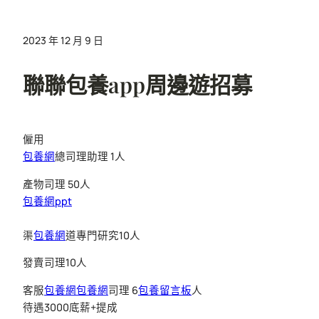
2023 年 12 月 9 日
聯聯包養app周邊遊招募
僱用
包養網
總司理助理 1人
產物司理 50人
包養網ppt
渠
包養網
道專門研究10人
發賣司理10人
客服
包養網
包養網
司理 6
包養留言板
人
待遇3000底薪+提成