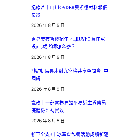
紀錄片｜山川OSDER奧斯德材料報價
長歌
2026 年 8 月 5 日
原專業被暫停招生，4JIUYI俱意住宅
設計3歲老師怎么辦？
2026 年 8 月 5 日
“舞”動烏魯木到九宮格共享空間齊_中
國網
2026 年 8 月 5 日
議政｜一部電梯見證平易近主秀傳醫
院體檢監視實效
2026 年 8 月 5 日
新華全媒+丨冰雪查包養活動成績新疆