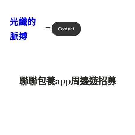
跳
至
光纖的
主
要
Contact
脈搏
內
容
聯聯包養app周邊遊招募