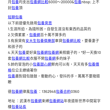
月
包養
均支出
包養網比較
6000～20000&
包養
nbsp; 上不
封
包養
頂
短期包養
以下前提優先錄用
包養意思
1.生涯所迫，為錢所困，自發生涯沒有東西的品質的
2.欠債累累，
包養網
百十萬不算多的
3.有房貸有
女大生包養俱樂部
車貸
包養網比較
，要養妻子
和孩子的
4.天天
包養
愛好臭
包養網
包養網
美照鏡子的，*好一天換10
套
包養網比較
衣服不閑
包養網
多的妹子
5.帥的冒泡的小
包養甜心網
鮮肉可以有，天天有多
包養價
格
位公主繚繞著你
包養
盡對錢包鼓鼓，衝動的心，發抖的手，萬萬不要撥錯
瞭
德
包養網
律風
包養
：1362946
包養合約
0360
地址 ：武漢市
包養網
束縛
包養網站
年夜道新世界中間寫字
樓
包養站長