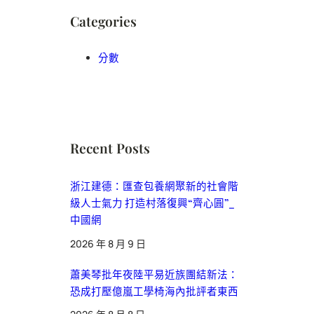
Categories
分數
Recent Posts
浙江建德：匯查包養網聚新的社會階
級人士氣力 打造村落復興“齊心圓”_
中國網
2026 年 8 月 9 日
蕭美琴批年夜陸平易近族團結新法：
恐成打壓億嵐工學椅海內批評者東西