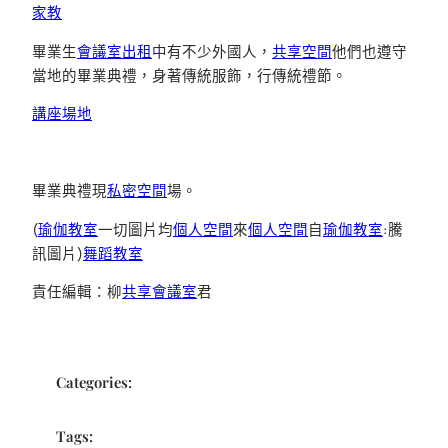
家教
畢業生
會議室出租
中有不少外國人，
共享空間
他們也遵守
當地的畢業典禮，身著傳統服飾，行傳統禮節。
講座場地
畢業典禮現
私密空間
場。
(
瑜伽教室
一切圖片均
個人空間
來
個人空間
自
瑜伽教室
:騰
訊圖片)
舞蹈教室
責任編輯：柳
共享會議室
君
Categories:
Tags: