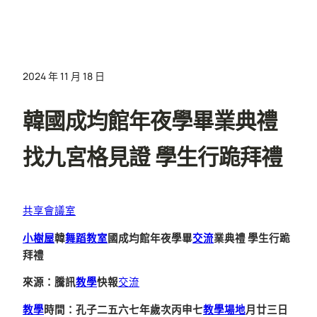
2024 年 11 月 18 日
韓國成均館年夜學畢業典禮
找九宮格見證 學生行跪拜禮
共享會議室
小樹屋
韓
舞蹈教室
國成均館年夜學畢
交流
業典禮 學生行跪
拜禮
來源：騰訊
教學
快報
交流
教學
時間：孔子二五六七年歲次丙申七
教學場地
月廿三日