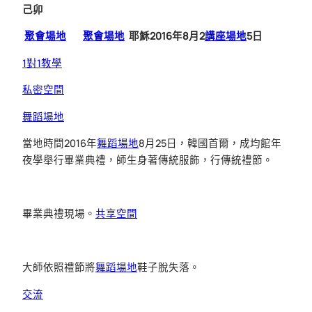
己卯
聚會場地
聚會場地
耶穌2016年8月2
講座場地
5日
1對1教學
私密空間
舞蹈場地
當地時間2016年
舞蹈場地
8月25日，韓國首爾，成均館年
夜學舉行畢業典禮，師生身著傳統服飾，行傳統禮節。
畢業典禮現場。
共享空間
大師依照禮節將
舞蹈場地
鞋子脫失落。
交流