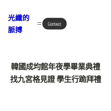
跳
至
光纖的
主
要
Contact
脈搏
內
容
韓國成均館年夜學畢業典禮
找九宮格見證 學生行跪拜禮