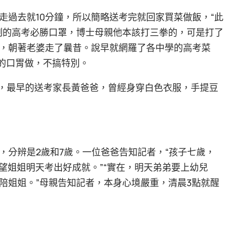
走過去就10分鐘，所以簡略送考完就回家買菜做飯，“此
制的高考必勝口罩，博士母親他本該打三拳的，可是打了
，朝著老婆走了曩昔。說早就網羅了各中學的高考菜
凡的口胃做，不搞特別。
分，最早的送考家長黃爸爸，曾經身穿白色衣服，手提豆
，分辨是2歲和7歲。一位爸爸告知記者，“孩子七歲，
望姐姐明天考出好成就。”“實在，明天弟弟要上幼兒
陪姐姐。”母親告知記者，本身心境嚴重，清晨3點就醒