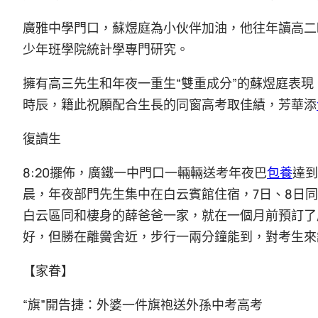
廣雅中學門口，蘇煜庭為小伙伴加油，他往年讀高二
少年班學院統計學專門研究。
擁有高三先生和年夜一重生“雙重成分”的蘇煜庭表現
時辰，籍此祝願配合生長的同窗高考取佳績，芳華添
復讀生
8:20擺佈，廣鐵一中門口一輛輛送考年夜巴
包養
達到
晨，年夜部門先生集中在白云賓館住宿，7日、8日
白云區同和棲身的薛爸爸一家，就在一個月前預訂了
好，但勝在離黌舍近，步行一兩分鐘能到，對考生來
【家眷】
“旗”開告捷：外婆一件旗袍送外孫中考高考