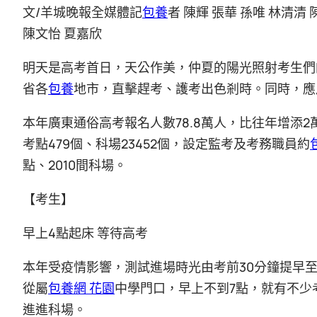
文/羊城晚報全媒體記
包養
者 陳輝 張華 孫唯 林清清 
陳文怡 夏嘉欣
明天是高考首日，天公作美，仲夏的陽光照射考生們
省各
包養
地市，直擊趕考、護考出色剎時。同時，應
本年廣東通俗高考報名人數78.8萬人，比往年增添2
考點479個、科場23452個，設定監考及考務職員約
點、2010間科場。
【考生】
早上4點起床 等待高考
本年受疫情影響，測試進場時光由考前30分鐘提早
從屬
包養網 花園
中學門口，早上不到7點，就有不少
進進科場。