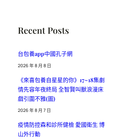
Recent Posts
台包養app中國孔子網
2026 年 8 月 8 日
《來喜包養自星星的你》17~18集劇
情先容年夜終局 全智賢叫獸浪漫床
戲引圍不雅(圖)
2026 年 8 月 7 日
疫情防控森和診所健檢 愛國衛生 博
山外行動