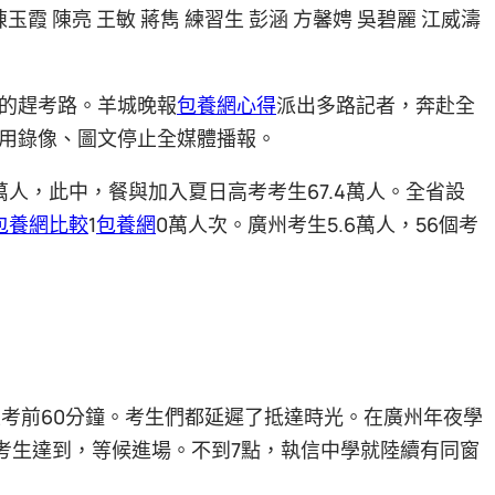
陳玉霞 陳亮 王敏 蔣雋 練習生 彭涵 方馨娉 吳碧麗 江威濤
的趕考路。羊城晚報
包養網心得
派出多路記者，奔赴全
用錄像、圖文停止全媒體播報。
萬人，此中，餐與加入夏日高考考生67.4萬人。全省設
包養網比較
1
包養網
0萬人次。廣州考生5.6萬人，56個考
至考前60分鐘。考生們都延遲了抵達時光。在廣州年夜學
考生達到，等候進場。不到7點，執信中學就陸續有同窗