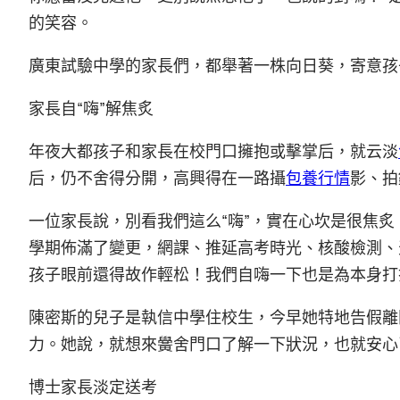
的笑容。
廣東試驗中學的家長們，都舉著一株向日葵，寄意孩
家長自“嗨”解焦炙
年夜大都孩子和家長在校門口擁抱或擊掌后，就云淡
后，仍不舍得分開，高興得在一路攝
包養行情
影、拍
一位家長說，別看我們這么“嗨”，實在心坎是很焦
學期佈滿了變更，網課、推延高考時光、核酸檢測、
孩子眼前還得故作輕松！我們自嗨一下也是為本身打
陳密斯的兒子是執信中學住校生，今早她特地告假離
力。她說，就想來黌舍門口了解一下狀況，也就安心
博士家長淡定送考