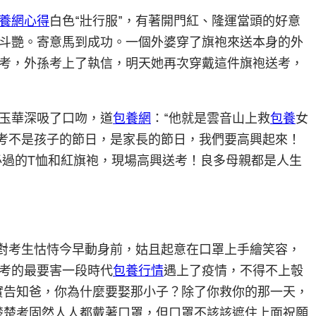
養網心得
白色“壯行服”，有著開門紅、隆運當頭的好意
斗艷。寄意馬到成功。一個外婆穿了旗袍來送本身的外
考，外孫考上了執信，明天她再次穿戴這件旗袍送考，
玉華深吸了口吻，道
包養網
：“他就是雲音山上救
包養
女
高考不是孩子的節日，是家長的節日，我們要高興起來！
考必過的T恤和紅旗袍，現場高興送考！良多母親都是人生
有對考生怙恃今早動身前，姑且起意在口罩上手繪笑容，
考的最要害一段時代
包養行情
遇上了疫情，不得不上彀
實告知爸，你為什麼要娶那小子？除了你救你的那一天，
楚楚考固然人人都戴著口罩，但口罩不該該遮住上面祝願