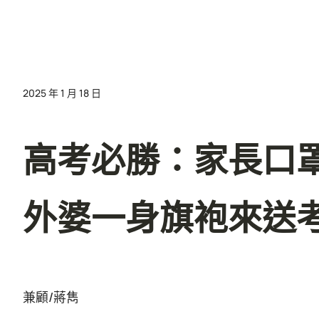
2025 年 1 月 18 日
高考必勝：家長口罩
外婆一身旗袍來送
兼顧/蔣雋