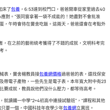
起床了
包養
，6:53達到校門口，爸爸開車從家里過去40
心應對。”張同窗拿著一袋不成能的！她盡對不會批准
蛋，午時會待在黌舍吃飯。這兩天，爸爸還會在考點外
記者，在之前的藝術統考獲得了不錯的成就，文明科考完
考。
械表，黌舍楊教員接
包養網價格
過爸爸的表，還找保安
及帶電子產物，一些先生是電子表。本年寬大附中有23
比賽成就，教員說他們沒什么壓力，都等待高考。
就讀鐵一中學“2+4初高中連接試驗班”，“課程和其他
的只要一個，中國科技年夜學少年
包養網
立異班。