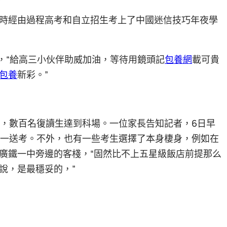
時經由過程高考和自立招生考上了中國迷信技巧年夜學
，“給高三小伙伴助威加油，等待用鏡頭記
包養網
載可貴
包養
新彩。”
，數百名復讀生達到科場。一位家長告知記者，6日早
同一送考。不外，也有一些考生選擇了本身棲身，例如在
廣鐵一中旁邊的客棧，“固然比不上五星級飯店前提那么
說，是最穩妥的，”