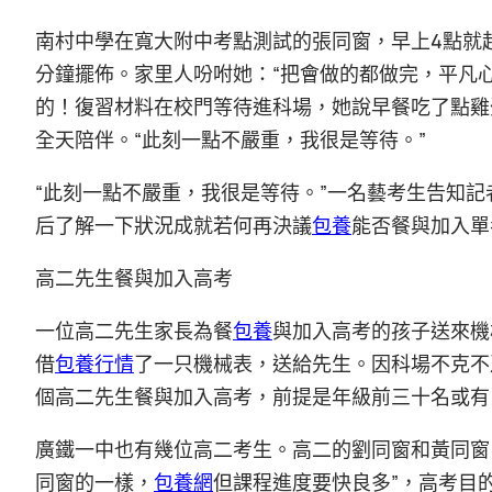
南村中學在寬大附中考點測試的張同窗，早上4點就
分鐘擺佈。家里人吩咐她：“把會做的都做完，平凡
的！復習材料在校門等待進科場，她說早餐吃了點雞
全天陪伴。“此刻一點不嚴重，我很是等待。”
“此刻一點不嚴重，我很是等待。”一名藝考生告知
后了解一下狀況成就若何再決議
包養
能否餐與加入單
高二先生餐與加入高考
一位高二先生家長為餐
包養
與加入高考的孩子送來機
借
包養行情
了一只機械表，送給先生。因科場不克不
個高二先生餐與加入高考，前提是年級前三十名或有
廣鐵一中也有幾位高二考生。高二的劉同窗和黃同窗，
同窗的一樣，
包養網
但課程進度要快良多”，高考目