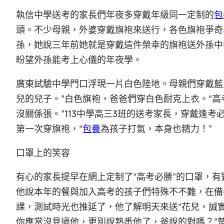
執信中學送考的家長們年夜多穿戴年級同一定制的
包
頭。不少母親，外婆穿戴旗袍來送行，各色旗袍爭奇
孫，她說三年前她就是穿戴這件榮幸的旗袍送外孫中
盼望外孫能考上心儀的年夜學。
廣東試驗中學門口浮現一片白色陸地。母親們穿戴藍
兒的兒子。”白色旗袍，爸爸們穿白色耐克上衣。“
沒關係張。”113中學高三3班的送考家長，穿戴逢
第一次穿旗袍，“
包養
為孩子打氣，本身也精力！”
口罩上的笑容
有心的家長提早在網上定制了“高考必勝”的口罩，
他說本年的餐與加入高考的孩子們特殊不不難，在備
課，測試時光也推延了，他了解明天來送“花兒，誠
你應當沒見過他，更別說熟悉他了，爸說的對嗎？”