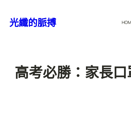
跳
至
光纖的脈搏
HO
主
要
內
容
高考必勝：家長口