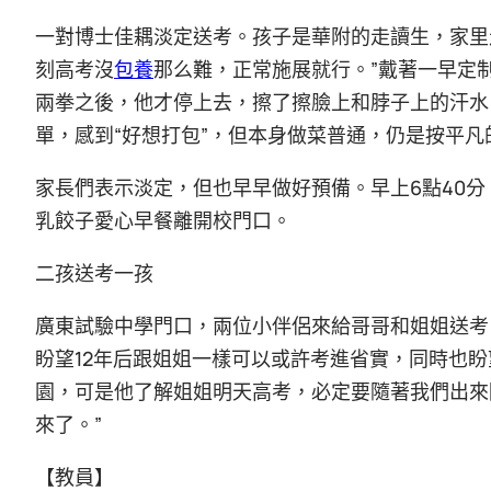
一對博士佳耦淡定送考。孩子是華附的走讀生，家里
刻高考沒
包養
那么難，正常施展就行。”戴著一早定
兩拳之後，他才停上去，擦了擦臉上和脖子上的汗水
單，感到“好想打包”，但本身做菜普通，仍是按平
家長們表示淡定，但也早早做好預備。早上6點40
乳餃子愛心早餐離開校門口。
二孩送考一孩
廣東試驗中學門口，兩位小伴侶來給哥哥和姐姐送考
盼望12年后跟姐姐一樣可以或許考進省實，同時也盼
園，可是他了解姐姐明天高考，必定要隨著我們出來
來了。”
【教員】