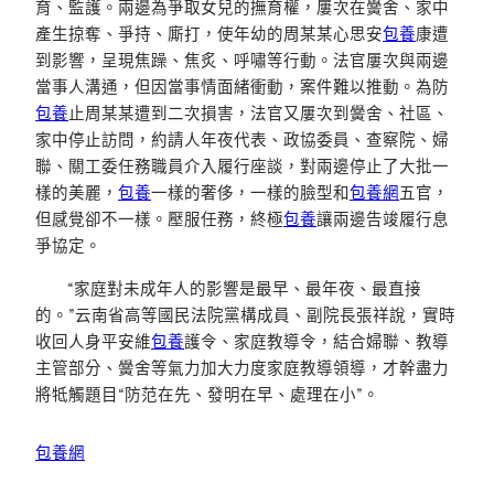
育、監護。兩邊為爭取女兒的撫育權，屢次在黌舍、家中
產生掠奪、爭持、廝打，使年幼的周某某心思安
包養
康遭
到影響，呈現焦躁、焦炙、呼嘯等行動。法官屢次與兩邊
當事人溝通，但因當事情面緒衝動，案件難以推動。為防
包養
止周某某遭到二次損害，法官又屢次到黌舍、社區、
家中停止訪問，約請人年夜代表、政協委員、查察院、婦
聯、關工委任務職員介入履行座談，對兩邊停止了大批一
樣的美麗，
包養
一樣的奢侈，一樣的臉型和
包養網
五官，
但感覺卻不一樣。壓服任務，終極
包養
讓兩邊告竣履行息
爭協定。
“家庭對未成年人的影響是最早、最年夜、最直接
的。”云南省高等國民法院黨構成員、副院長張祥說，實時
收回人身平安維
包養
護令、家庭教導令，結合婦聯、教導
主管部分、黌舍等氣力加大力度家庭教導領導，才幹盡力
將牴觸題目“防范在先、發明在早、處理在小”。
包養網