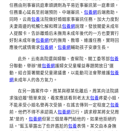
任務由刑事審訊庭牽頭調劑為平易近事審訊第一庭牽頭，
任務重心延長至前端預防、中端審訊、
包養網
后端救助。
同時，云南
包養
法院做好婚姻家事審訊任務，加大力度對
夫妻兩邊的牴觸化解和釋法
包養網
說理，發放關愛未成年
人提醒卡，告訴離婚后未撫育未成年後代的一方也要實行
好對未成年後
包養網
代的撫育、教導、維護任務，實時回
應後代感情需求
包養網
，
包養網
輔助孩子安康生長。
此外，云南高院還與婦聯、查察院、關工委等部
包養
分聯動，舉辦“維
包養網
護婦女兒童權益專題開放日”運
動，結合簽署關愛兒童建議書，以能動司法會聚維護
包養
網
未成年人的各方氣力。
在另一路案件中，周某與穆某仳離后，周某向法院請
求強迫履“簡單來說，羲家應該看到老太太
包養
疼愛小姐，
不能承受小姐名譽再次受損，在謠言傳到一定程度之
包養
前，他們不得不承認兩人
包養網
已行，請求穆某將女兒周
某“是的，
包養網
但第三個是專門給他的，如果他拒絕的
話。”藍玉華露出了些許尷尬的
包養
表情。某交由本身撫