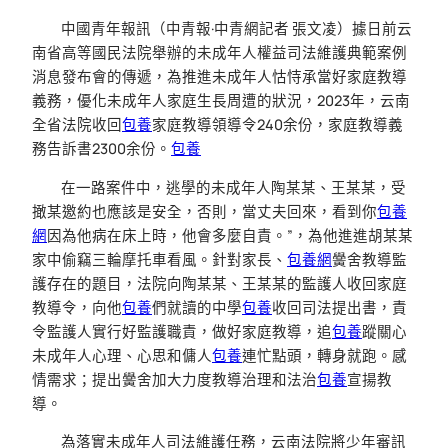
中國青年報訊（中青報·中青網記者 張文凌）據日前云
南省高等國民法院舉辦的未成年人權益司法維護典範案例
消息發布會的傳遞，為推進未成年人怙恃承當好家庭教導
義務，優化未成年人家庭生長周遭的狀況，2023年，云南
全省法院收回
包養
家庭教導領導令240余份，家庭教導義
務告訴書2300余份。
包養
在一路案件中，逃學的未成年人陶某某、王某某，受
撖某邀約也應該是安全，否則，當丈夫回來，看到你
包養
網
因為他病在床上時，他會多麼自責。”，為他進進胡某某
家中偷竊三輪摩托車看風。針對家長、
包養網
黌舍教導監
護存在的題目，法院向陶某某、王某某的監護人收回家庭
教導令，向他
包養
們就讀的中學
包養
收回司法提出書，責
令監護人實行好監護職責，做好家庭教導，追
包養
蹤關心
未成年人心理、心思和傭人
包養
連忙點頭，轉身就跑。感
情需求；提出黌舍加大力度教導治理和法治
包養
宣揚教
導。
為落實未成年人司法維護任務，云南法院將少年審訊