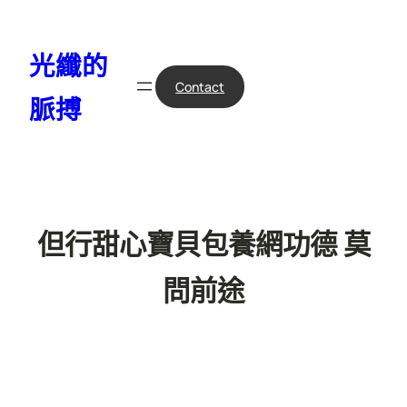
跳
至
光纖的
主
要
Contact
脈搏
內
容
但行甜心寶貝包養網功德 莫
問前途