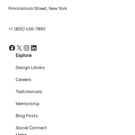
Pinnickinick Street, New York
+1 (800) 456-7890
Facebook
X
Instagram
LinkedIn
Explore
Design Library
Careers
Testimonials
Mentorship
Blog Posts
Social Connect
Links