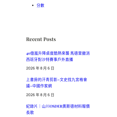
分數
Recent Posts
40億嵐升降桌度酷熱來襲 馬德里撤消
西班牙對沙特賽事戶外直播
2026 年 8 月 6 日
上書房的汗青剪影–文史找九宮格會
議–中國作家網
2026 年 8 月 6 日
紀錄片｜山川OSDER奧斯德材料報價
長歌