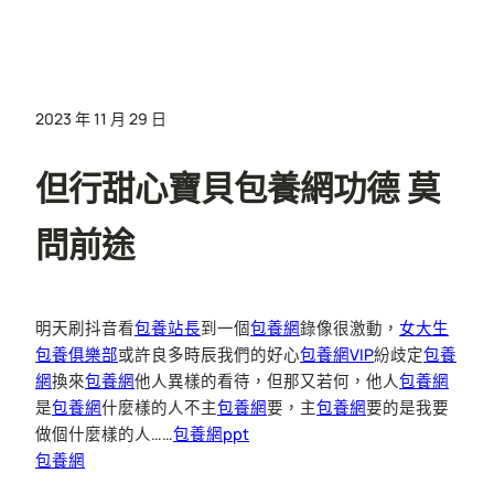
2023 年 11 月 29 日
但行甜心寶貝包養網功德 莫
問前途
明天刷抖音看
包養站長
到一個
包養網
錄像很激動，
女大生
包養俱樂部
或許良多時辰我們的好心
包養網VIP
紛歧定
包養
網
換來
包養網
他人異樣的看待，但那又若何，他人
包養網
是
包養網
什麼樣的人不主
包養網
要，主
包養網
要的是我要
做個什麼樣的人……
包養網ppt
包養網