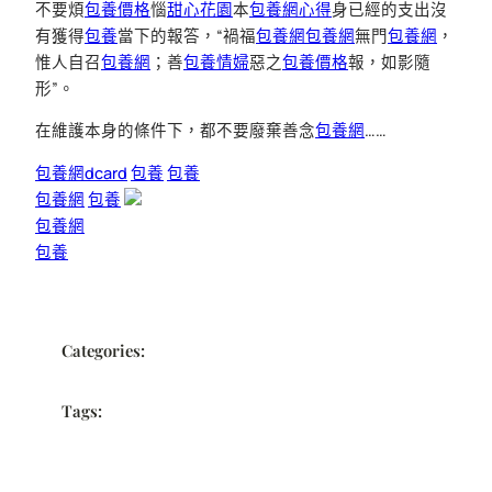
不要煩
包養價格
惱
甜心花園
本
包養網心得
身已經的支出沒
有獲得
包養
當下的報答，“禍福
包養網
包養網
無門
包養網
，
惟人自召
包養網
；善
包養情婦
惡之
包養價格
報，如影隨
形”。
在維護本身的條件下，都不要廢棄善念
包養網
……
包養網dcard
包養
包養
包養網
包養
包養網
包養
Categories:
Tags: